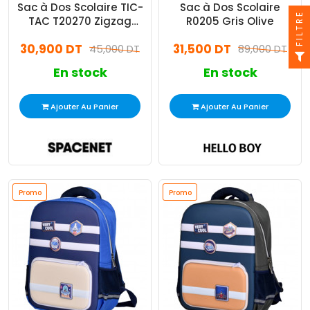
Sac à Dos Scolaire TIC-
Sac à Dos Scolaire
FILTRE
TAC T20270 Zigzag
R0205 Gris Olive
Pastel Stitch
30,900 DT
31,500 DT
45,000 DT
89,000 DT
En stock
En stock
Ajouter Au Panier
Ajouter Au Panier
Promo
Promo