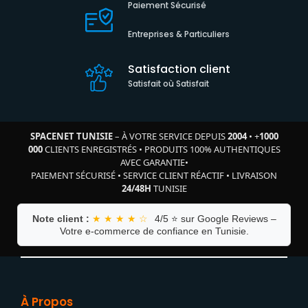
Paiement Sécurisé
Entreprises & Particuliers
Satisfaction client
Satisfait où Satisfait
SPACENET TUNISIE
– À VOTRE SERVICE DEPUIS
2004
•
+
1000
000
CLIENTS ENREGISTRÉS
•
PRODUITS 100% AUTHENTIQUES
AVEC GARANTIE
•
PAIEMENT SÉCURISÉ
•
SERVICE CLIENT RÉACTIF
•
LIVRAISON
24/48H
TUNISIE
Note client :
★ ★ ★ ★ ☆
4/5 ⭐ sur Google Reviews –
Votre e-commerce de confiance en Tunisie.
À Propos