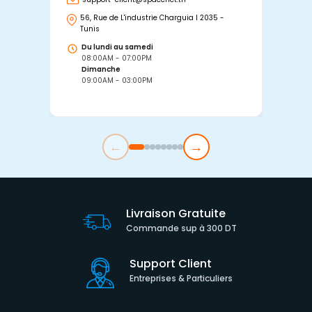
56, Rue de L'industrie Charguia I 2035 -
25
Tunis
Tu
Du lundi au samedi
D
08:00AM - 07:00PM
0
Dimanche
D
09:00AM - 03:00PM
0
←
→
Livraison Gratuite
Commande sup à 300 DT
Support Client
Entreprises & Particuliers