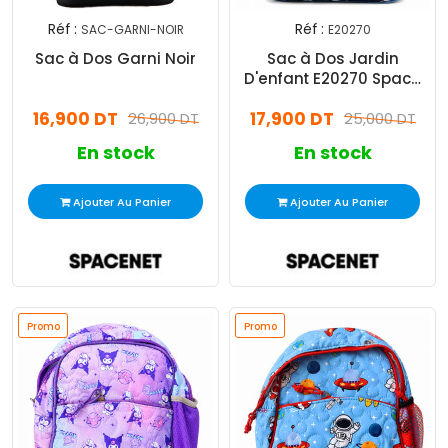
Réf :
Réf :
SAC-GARNI-NOIR
E20270
Sac à Dos Garni Noir
Sac à Dos Jardin
D'enfant E20270 Space
Fond Bleu Fonce
16,900 DT
17,900 DT
26,900 DT
25,000 DT
En stock
En stock
Ajouter Au Panier
Ajouter Au Panier
Promo
Promo