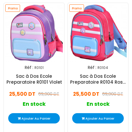
Promo
Promo
Réf :
Réf :
R0101
R0104
Sac à Dos Ecole
Sac à Dos Ecole
Preparatoire R0101 Violet
Preparatoire R0104 Rose
fuchsia
25,500 DT
25,500 DT
69,000 DT
69,000 DT
En stock
En stock
Ajouter Au Panier
Ajouter Au Panier