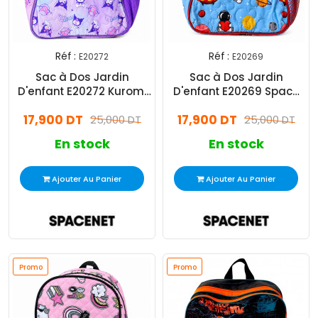
Réf :
Réf :
E20272
E20269
Sac à Dos Jardin
Sac à Dos Jardin
D'enfant E20272 Kuromi
D'enfant E20269 Space
De Sanrio Violet
Adventure Bleu
17,900 DT
17,900 DT
25,000 DT
25,000 DT
En stock
En stock
Ajouter Au Panier
Ajouter Au Panier
Promo
Promo