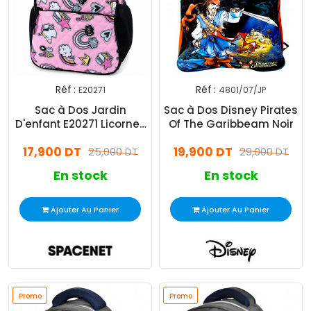
Réf :
Réf :
E20271
4801/07/JP
Sac à Dos Jardin
Sac à Dos Disney Pirates
D'enfant E20271 Licornes
Of The Garibbeam Noir
Rose
17,900 DT
19,900 DT
25,000 DT
29,000 DT
En stock
En stock
Ajouter Au Panier
Ajouter Au Panier
Promo
Promo