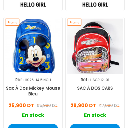
Promo
Promo
Réf :
Réf :
HS26-14.5INCH
HSCR.12-01
Sac À Dos Mickey Mouse
SAC À DOS CARS
Bleu
25,900 DT
29,900 DT
65,900 DT
47,000 DT
En stock
En stock