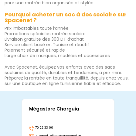
pour une rentrée bien organisée et stylée.
Pourquoi acheter un sac à dos scolaire sur
Spacenet ?
Prix imbattables toute l’année
Promotions spéciales rentrée scolaire
Livraison gratuite dès 300 DT d’achat
Service client basé en Tunisie et réactif
Paiement sécurisé et rapide
Large choix de marques, modèles et accessoires
Avec Spacenet, équipez vos enfants avec des sacs
scolaires de qualité, durables et tendances, à prix mini.
Préparez la rentrée en toute tranquillité, depuis chez vous,
sur une boutique en ligne tunisienne fiable et efficace.
Mégastore Charguia
Mag
70 22 33 00
7
support-client@spacenet.tn
s