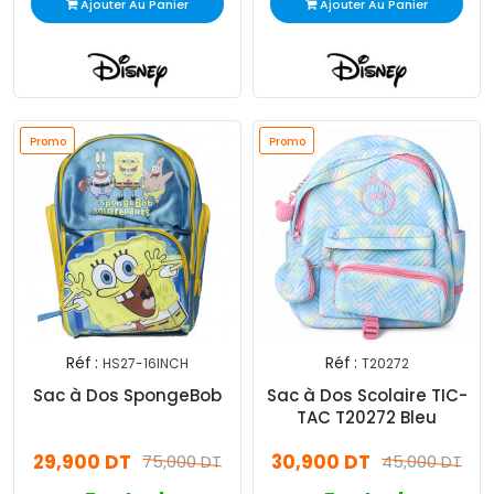
Ajouter Au Panier
Ajouter Au Panier
Promo
Promo
Réf :
Réf :
HS27-16INCH
T20272
Sac à Dos SpongeBob
Sac à Dos Scolaire TIC-
TAC T20272 Bleu
29,900 DT
30,900 DT
75,000 DT
45,000 DT