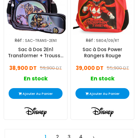
Réf :
Réf :
SAC-TRANS-2EN1
5804/09/RT
Sac à Dos 2En1
Sac à Dos Power
Transformer + Trousse
Rangers Rouge
Gris
38,900 DT
39,000 DT
59,900 DT
55,900 DT
En stock
En stock
Ajouter Au Panier
Ajouter Au Panier
1
2
3
4