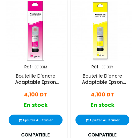
Réf :
Réf :
EE103M
EE103Y
Bouteille D'encre
Bouteille D'encre
Adaptable Epson
Adaptable Epson
Ecotank 101/102/103/104
Ecotank 101/102/103/104
4,100 DT
4,100 DT
70 ml Magenta
70 ml Jaune
En stock
En stock
Ajouter Au Panier
Ajouter Au Panier