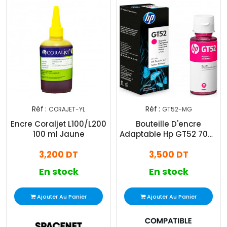
Réf :
Réf :
CORAJET-YL
GT52-MG
Encre Coraljet L100/L200
Bouteille D'encre
100 ml Jaune
Adaptable Hp GT52 70ml
- Rose
3,200 DT
3,500 DT
En stock
En stock
Ajouter Au Panier
Ajouter Au Panier