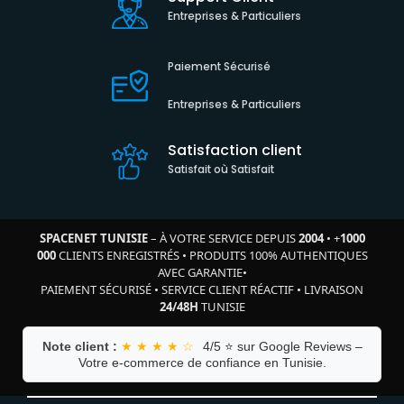
Entreprises & Particuliers
Paiement Sécurisé
Entreprises & Particuliers
Satisfaction client
Satisfait où Satisfait
SPACENET TUNISIE
– À VOTRE SERVICE DEPUIS
2004
•
+
1000
000
CLIENTS ENREGISTRÉS
•
PRODUITS 100% AUTHENTIQUES
AVEC GARANTIE
•
PAIEMENT SÉCURISÉ
•
SERVICE CLIENT RÉACTIF
•
LIVRAISON
24/48H
TUNISIE
Note client :
★ ★ ★ ★ ☆
4/5 ⭐ sur Google Reviews –
Votre e-commerce de confiance en Tunisie.