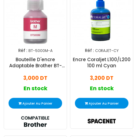
Réf :
Réf :
BT-5000M-A
CORAJET-CY
Bouteille D'encre
Encre Coraljet L100/L200
Adaptable Brother BT-
100 ml Cyan
5000 - Magenta
3,000 DT
3,200 DT
En stock
En stock
Ajouter Au Panier
Ajouter Au Panier