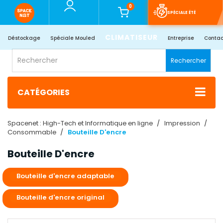
0
SPÉCIALE ÉTÉ
CLIMATISEUR
Déstockage
Spéciale Mouled
Entreprise
Contac
Rechercher
CATÉGORIES
Spacenet : High-Tech et Informatique en ligne
Impression
Consommable
Bouteille D'encre
Bouteille D'encre
Bouteille d'encre adaptable
Bouteille d'encre original