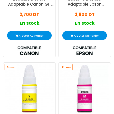
Adaptable Canon GI-
Adaptable Epson
490 70 ml Magenta
Ecotank 101/102/103/104
3,700 DT
3,800 DT
70 ml Noir
En stock
En stock
Ajouter Au Panier
Ajouter Au Panier
Promo
Promo