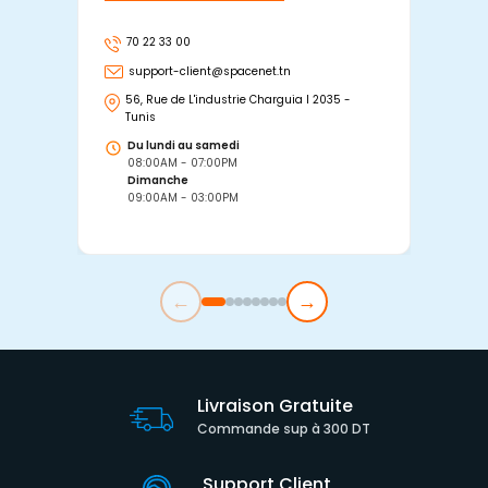
70 22 33 00
7
support-client@spacenet.tn
s
56, Rue de L'industrie Charguia I 2035 -
25
Tunis
Tu
Du lundi au samedi
D
08:00AM - 07:00PM
0
Dimanche
D
09:00AM - 03:00PM
0
←
→
Livraison Gratuite
Commande sup à 300 DT
Support Client