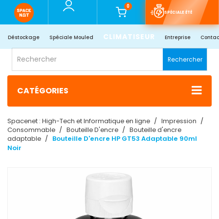
0
SPÉCIALE ÉTÉ
CLIMATISEUR
Déstockage
Spéciale Mouled
Entreprise
Contac
Rechercher
CATÉGORIES
Spacenet : High-Tech et Informatique en ligne
Impression
Consommable
Bouteille D'encre
Bouteille d'encre
adaptable
Bouteille D'encre HP GT53 Adaptable 90ml
Noir