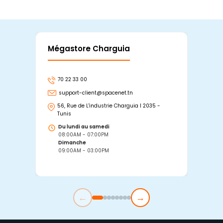
Mégastore Charguia
Mag
70 22 33 00
7
support-client@spacenet.tn
s
56, Rue de L'industrie Charguia I 2035 -
25
Tunis
Tu
Du lundi au samedi
D
08:00AM - 07:00PM
0
Dimanche
D
09:00AM - 03:00PM
0
←
→