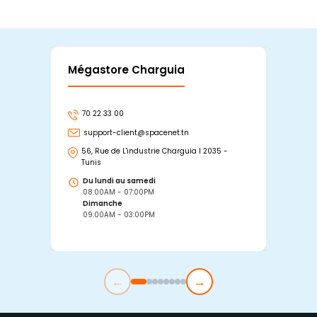
Mégastore Charguia
Mag
70 22 33 00
7
support-client@spacenet.tn
s
56, Rue de L'industrie Charguia I 2035 -
25
Tunis
Tu
Du lundi au samedi
D
08:00AM - 07:00PM
0
Dimanche
D
09:00AM - 03:00PM
0
←
→