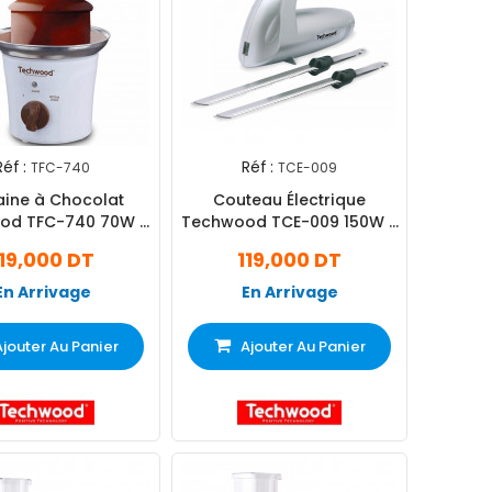
Réf :
Réf :
TFC-740
TCE-009
aine à Chocolat
Couteau Électrique
od TFC-740 70W -
Techwood TCE-009 150W -
Blanc
Silver
119,000 DT
119,000 DT
En Arrivage
En Arrivage
Ajouter Au Panier
Ajouter Au Panier