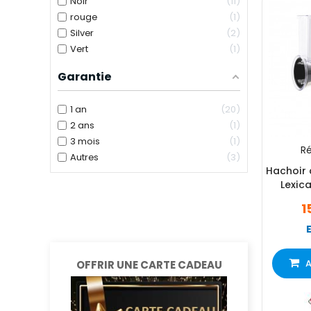
Noir
11
rouge
1
Silver
2
Vert
1
Garantie
1 an
20
2 ans
1
3 mois
1
Ré
Autres
3
Hachoir 
Lexic
1
A
OFFRIR UNE CARTE CADEAU