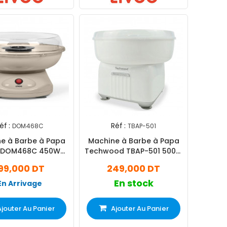
éf :
Réf :
DOM468C
TBAP-501
e à Barbe à Papa
Machine à Barbe à Papa
o DOM468C 450W
Techwood TBAP-501 500W
Crème
Blanc
99,000 DT
249,000 DT
En stock
En Arrivage
Ajouter Au Panier
Ajouter Au Panier