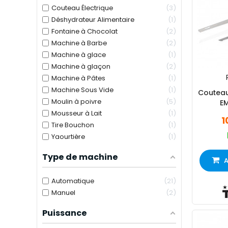
Couteau Électrique
3
Déshydrateur Alimentaire
1
Fontaine à Chocolat
2
Machine à Barbe
2
Machine à glace
1
Machine à glaçon
2
Machine à Pâtes
1
Machine Sous Vide
1
Couteau 
Moulin à poivre
5
EM
Mousseur à Lait
1
1
Tire Bouchon
1
Yaourtière
1
Type de machine
A
Automatique
21
Manuel
2
Puissance