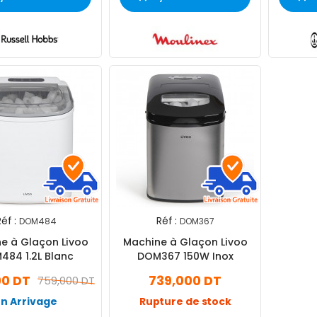
éf :
Réf :
DOM484
DOM367
e à Glaçon Livoo
Machine à Glaçon Livoo
484 1.2L Blanc
DOM367 150W Inox
00 DT
739,000 DT
759,000 DT
En Arrivage
Rupture de stock