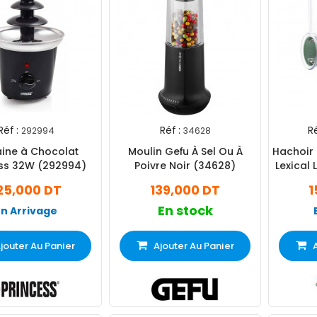
Réf :
Réf :
Ré
292994
34628
aine à Chocolat
Moulin Gefu À Sel Ou À
Hachoir 
ess 32W (292994)
Poivre Noir (34628)
Lexical
25,000 DT
139,000 DT
1
En stock
En Arrivage
jouter Au Panier
Ajouter Au Panier