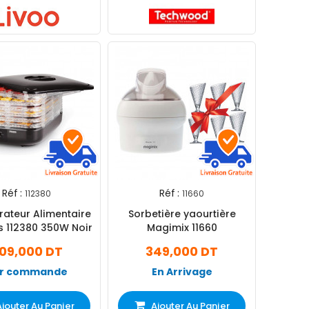
Réf :
Réf :
112380
11660
ateur Alimentaire
Sorbetière yaourtière
s 112380 350W Noir
Magimix 11660
09,000 DT
349,000 DT
r commande
En Arrivage
Ajouter Au Panier
Ajouter Au Panier