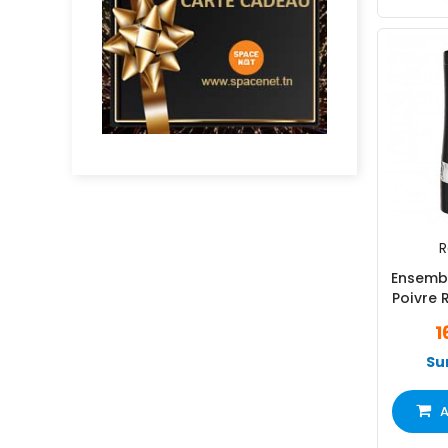
R
Ensembl
Poivre 
1
Su
A