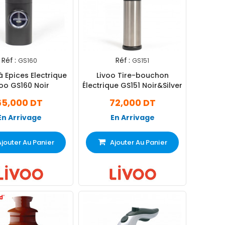
Réf :
Réf :
GS160
GS151
à Epices Electrique
Livoo Tire-bouchon
voo GS160 Noir
Électrique GS151 Noir&Silver
65,000 DT
72,000 DT
En Arrivage
En Arrivage
Ajouter Au Panier
Ajouter Au Panier