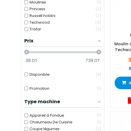
Moulinex
1
Princess
2
Russell hobbs
2
Techwood
4
Tristar
2
Prix
Moulin 
Techwo
39
DT
739
DT
Disponible
9
A
Promotion
1
Type machine
Appareil à Fondue
1
Chalumeau De Cuisine
1
Coupe légumes
3