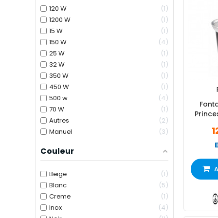
120 W
1
1200 W
1
15 W
1
150 W
4
25 W
1
32 W
1
350 W
1
450 W
1
500 w
4
Font
70 W
1
Princ
Autres
2
1
Manuel
3
Couleur
A
Beige
1
Blanc
5
Creme
1
Inox
4