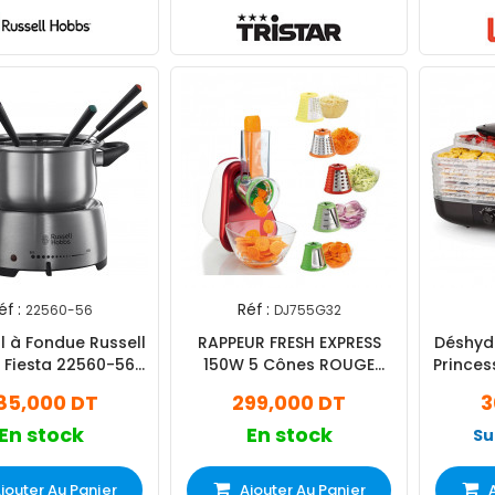
éf :
Réf :
22560-56
DJ755G32
Exclusivité
l à Fondue Russell
RAPPEUR FRESH EXPRESS
Déshydr
Web !
 Fiesta 22560-56
150W 5 Cônes ROUGE
Princes
200W - Inox
Moulinex
85,000 DT
299,000 DT
3
En stock
En stock
Su
jouter Au Panier
Ajouter Au Panier