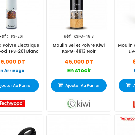
Réf :
Réf :
TPS-261
KSPG-4813
à Poivre Electrique
Moulin Sel et Poivre Kiwi
Moulin 
od TPS-261 Blanc
KSPG-4813 Noir
Li
39,000 DT
45,000 DT
En stock
En Arrivage
jouter Au Panier
Ajouter Au Panier