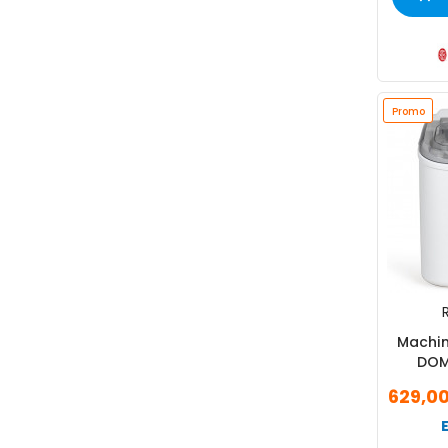
Promo
R
Machin
DOM
629,0