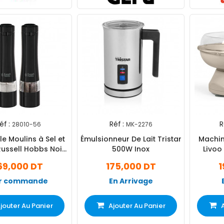
éf :
Réf :
R
28010-56
MK-2276
e Moulins à Sel et
Émulsionneur De Lait Tristar
Machin
Russell Hobbs Noir
500W Inox
Livo
(28010-56)
69,000 DT
175,000 DT
1
r commande
En Arrivage
jouter Au Panier
Ajouter Au Panier