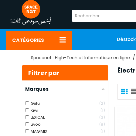
Déstoc
CATÉGORIES
Spacenet : High-Tech et Informatique en ligne
Élect
Filtrer par
Marques
Gefu
2
Kiwi
1
LEXICAL
3
Livoo
8
MAGIMIX
1