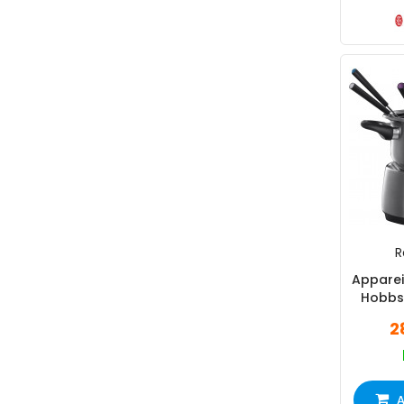
R
Apparei
Hobbs
1
2
A