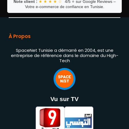
Note client :
★ ★ ★ ★ ☆
4/5 ⭐ sur Google Reviews –
Votre e-commerce de confiance en Tunisie.
À Propos
SpaceNet Tunisie a démarré en 2004, est une
entreprise de référence dans le domaine du High-
Tech
Vu sur TV