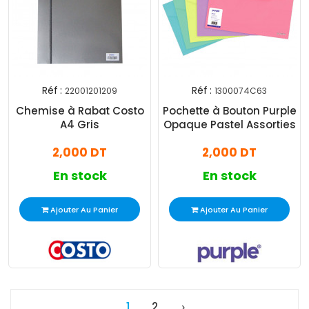
Réf :
Réf :
22001201209
1300074C63
Chemise à Rabat Costo
Pochette à Bouton Purple
A4 Gris
Opaque Pastel Assorties
2,000 DT
2,000 DT
En stock
En stock
Ajouter Au Panier
Ajouter Au Panier
1
2