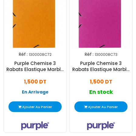
Réf :
Réf :
1300008C72
1300008C73
Purple Chemise 3
Purple Chemise 3
Rabats Elastique Marble
Rabats Elastique Marble
A4 Orange
A4 Rose
1,500 DT
1,500 DT
En stock
En Arrivage
Ajouter Au Panier
Ajouter Au Panier