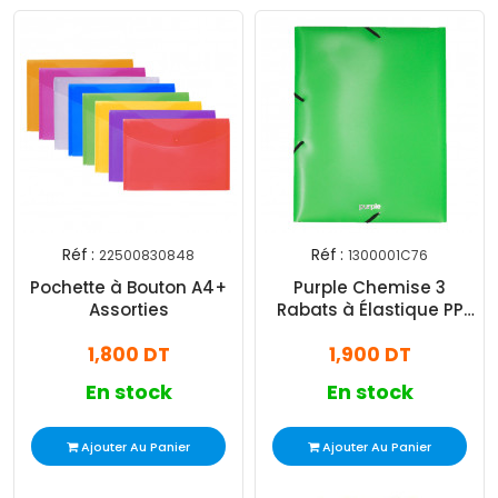
Réf :
Réf :
22500830848
1300001C76
Pochette à Bouton A4+
Purple Chemise 3
Assorties
Rabats à Élastique PP
Essential Vert Clair
1,800 DT
1,900 DT
En stock
En stock
Ajouter Au Panier
Ajouter Au Panier