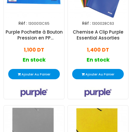
Réf :
Réf :
1300013C65
1300028C63
Purple Pochette à Bouton
Chemise A Clip Purple
Pression en PP
Essential Assorties
Colorprotect Bleu
1,100 DT
1,400 DT
En stock
En stock
Ajouter Au Panier
Ajouter Au Panier