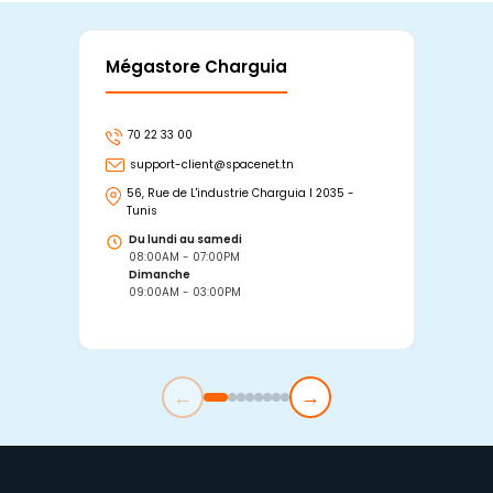
Mégastore Charguia
Mag
70 22 33 00
7
support-client@spacenet.tn
s
56, Rue de L'industrie Charguia I 2035 -
25
Tunis
Tu
Du lundi au samedi
D
08:00AM - 07:00PM
0
Dimanche
D
09:00AM - 03:00PM
0
←
→