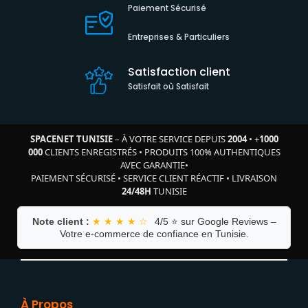
Paiement Sécurisé
Entreprises & Particuliers
Satisfaction client
Satisfait où Satisfait
SPACENET TUNISIE
– À VOTRE SERVICE DEPUIS
2004
•
+
1000
000
CLIENTS ENREGISTRÉS
•
PRODUITS 100% AUTHENTIQUES
AVEC GARANTIE
•
PAIEMENT SÉCURISÉ
•
SERVICE CLIENT RÉACTIF
•
LIVRAISON
24/48H
TUNISIE
Note client :
★ ★ ★ ★ ☆
4/5 ⭐ sur Google Reviews –
Votre e-commerce de confiance en Tunisie.
À Propos