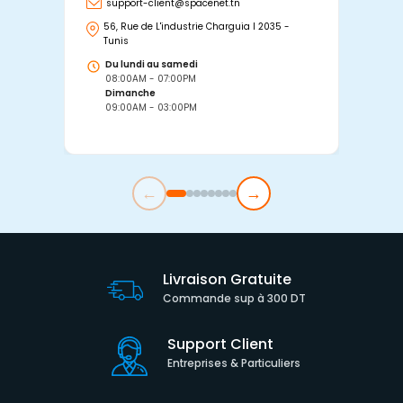
support-client@spacenet.tn
s
56, Rue de L'industrie Charguia I 2035 -
25
Tunis
Tu
Du lundi au samedi
D
08:00AM - 07:00PM
0
Dimanche
D
09:00AM - 03:00PM
0
←
→
Livraison Gratuite
Commande sup à 300 DT
Support Client
Entreprises & Particuliers