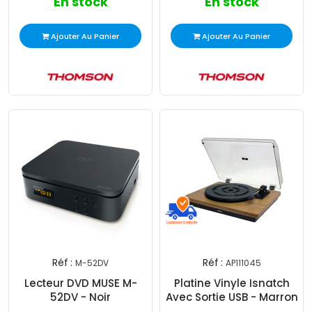
En stock
En stock
Ajouter Au Panier
Ajouter Au Panier
Réf :
Réf :
M-52DV
AP111045
Lecteur DVD MUSE M-
Platine Vinyle Isnatch
52DV - Noir
Avec Sortie USB - Marron