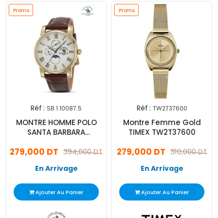
Promo
Promo
Réf :
Réf :
SB.1.10087.5
TW2T37600
MONTRE HOMME POLO
Montre Femme Gold
SANTA BARBARA
TIMEX TW2T37600
SB.1.10087.5
279,000 DT
279,000 DT
394,000 DT
310,000 DT
En Arrivage
En Arrivage
Ajouter Au Panier
Ajouter Au Panier