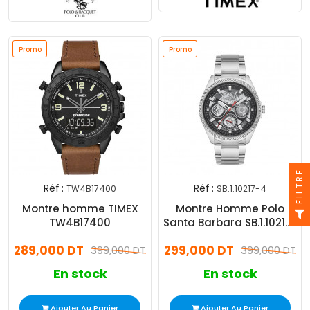
Promo
Promo
Promo
FILTRE
Réf :
Réf :
TW4B17400
SB.1.10217-4
Montre homme TIMEX
Montre Homme Polo
TW4B17400
Santa Barbara SB.1.10217-
4
289,000 DT
299,000 DT
399,000 DT
399,000 DT
En stock
En stock
Ajouter Au Panier
Ajouter Au Panier