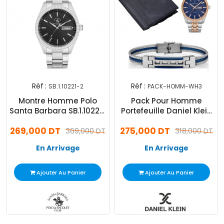
Réf :
Réf :
SB.1.10221-2
PACK-HOMM-WH3
Montre Homme Polo
Pack Pour Homme
Santa Barbara SB.1.10221-
Portefeuille Daniel Klein
2
+ Bracelet Homme
269,000 DT
275,000 DT
369,000 DT
Daniel Klein + Montre
318,000 DT
Daniel Klein
En Arrivage
En Arrivage
Ajouter Au Panier
Ajouter Au Panier