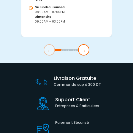
Du lundi au samedi
D
08:00AM - 07:00PM
0
Dimanche
D
09:00AM - 03:00PM
0
←
→
Livraison Gratuite
Commande sup à 300 DT
Support Client
Entreprises & Particuliers
Paiement Sécurisé