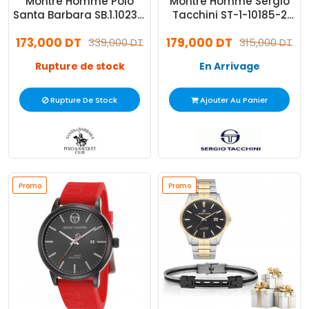
Montre Homme Polo
Montre Homme Sergio
Santa Barbara SB.1.10231-
Tacchini ST-1-10185-2
2
Silver
173,000 DT
179,000 DT
339,000 DT
315,000 DT
Rupture de stock
En Arrivage
Rupture De Stock
Ajouter Au Panier
Promo
Promo
Promo
Promo