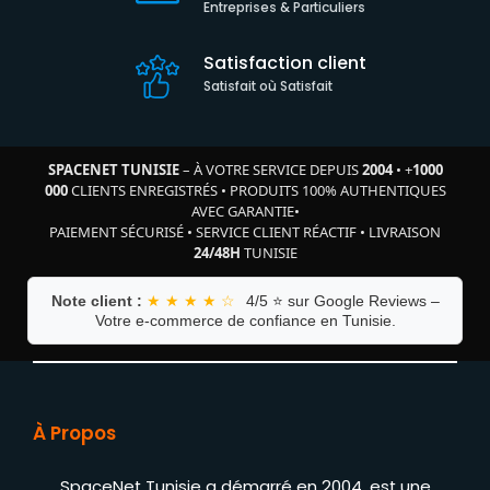
Entreprises & Particuliers
Satisfaction client
Satisfait où Satisfait
SPACENET TUNISIE
– À VOTRE SERVICE DEPUIS
2004
•
+
1000
000
CLIENTS ENREGISTRÉS
•
PRODUITS 100% AUTHENTIQUES
AVEC GARANTIE
•
PAIEMENT SÉCURISÉ
•
SERVICE CLIENT RÉACTIF
•
LIVRAISON
24/48H
TUNISIE
Note client :
★ ★ ★ ★ ☆
4/5 ⭐ sur Google Reviews –
Votre e-commerce de confiance en Tunisie.
À Propos
SpaceNet Tunisie a démarré en 2004, est une