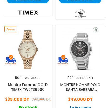
Promo
Réf :
Réf :
TW2T36500
SB.1.10097.4
Montre Femme GOLD
MONTRE HOMME POLO
TIMEX TW2T36500
SANTA BARBARA
SB.1.10097.4
339,000 DT
349,000 DT
399,000 DT
En stock
En Arrivage