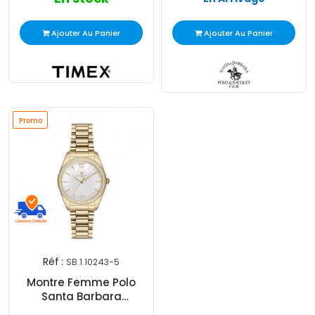
Ajouter Au Panier
Ajouter Au Panier
Promo
Promo
Réf :
SB.1.10243-5
Montre Femme Polo
Santa Barbara
SB.1.10243-5