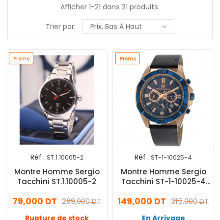
Afficher 1-21 dans 21 produits.
Trier par:
Prix, Bas À Haut
Promo
Promo
Promo
Promo
Réf :
Réf :
ST.1.10005-2
ST-1-10025-4
Montre Homme Sergio
Montre Homme Sergio
Tacchini ST.1.10005-2
Tacchini ST-1-10025-4
Noir& Bleu
79,000 DT
149,000 DT
299,000 DT
315,000 DT
Rupture de stock
En Arrivage