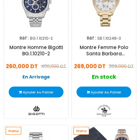
Réf :
Réf :
BG.1.10210-2
SB.1.10248-3
Montre Homme Bigotti
Montre Femme Polo
BG.1.10210-2
Santa Barbara
SB.1.10248-3
260,000 DT
269,000 DT
400,000 DT
369,000 DT
En stock
En Arrivage
Ajouter Au Panier
Ajouter Au Panier
Promo
Promo
Promo
Promo