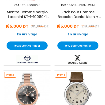
Réf :
Réf :
ST-1-10080-1
PACK-HOMM-WH4
Montre Homme Sergio
Pack Pour Homme
Tacchini ST-1-10080-1
Bracelet Daniel Klein +
Rouge
Montre Daniel Klein
185,000 DT
185,000 DT
315,000 DT
219,000 DT
En Arrivage
En arrivage
Ajouter Au Panier
Ajouter Au Panier
Promo
Promo
Promo