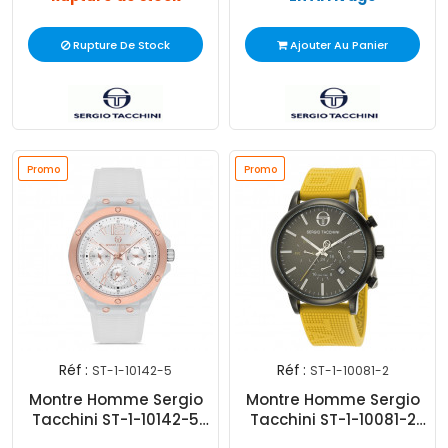
Rupture De Stock
Ajouter Au Panier
Promo
Promo
Promo
Promo
Réf :
Réf :
ST-1-10142-5
ST-1-10081-2
Montre Homme Sergio
Montre Homme Sergio
Tacchini ST-1-10142-5
Tacchini ST-1-10081-2
Blanc
Jaune