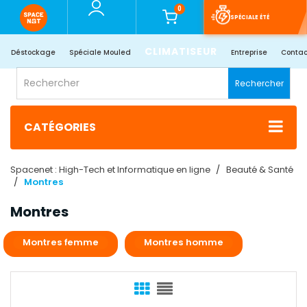
0
SPÉCIALE ÉTÉ
CLIMATISEUR
Déstockage
Spéciale Mouled
Entreprise
Contac
Rechercher
CATÉGORIES
Spacenet : High-Tech et Informatique en ligne
Beauté & Santé
Montres
Montres
Montres femme
Montres homme