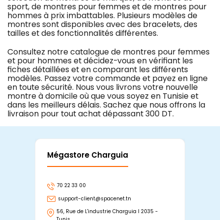
sport, de montres pour femmes et de montres pour
hommes à prix imbattables. Plusieurs modèles de
montres sont disponibles avec des bracelets, des
tailles et des fonctionnalités différentes.
Consultez notre catalogue de montres pour femmes
et pour hommes et décidez-vous en vérifiant les
fiches détaillées et en comparant les différents
modèles. Passez votre commande et payez en ligne
en toute sécurité. Nous vous livrons votre nouvelle
montre à domicile où que vous soyez en Tunisie et
dans les meilleurs délais. Sachez que nous offrons la
livraison pour tout achat dépassant 300 DT.
Mégastore Charguia
Mag
70 22 33 00
7
support-client@spacenet.tn
s
56, Rue de L'industrie Charguia I 2035 -
25
Tunis
Tu