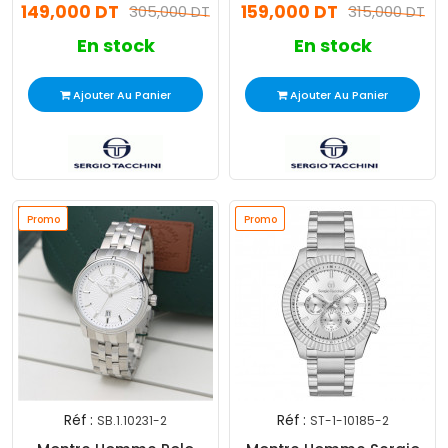
149,000 DT
159,000 DT
305,000 DT
315,000 DT
En stock
En stock
Ajouter Au Panier
Ajouter Au Panier
Promo
Promo
Promo
Promo
Réf :
Réf :
SB.1.10231-2
ST-1-10185-2