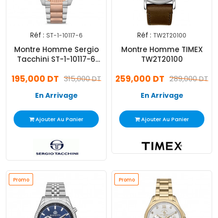
Réf :
Réf :
ST-1-10117-6
TW2T20100
Montre Homme Sergio
Montre Homme TIMEX
Tacchini ST-1-10117-6
TW2T20100
Silver & Rose Gold
195,000 DT
259,000 DT
315,000 DT
289,000 DT
En Arrivage
En Arrivage
Ajouter Au Panier
Ajouter Au Panier
Promo
Promo
Promo
Promo