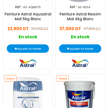
Réf :
Réf :
AS-AQMAT5
AS-REX4
Peinture Astral Aquastral
Peinture Astral Rexcim
Mat 5kg Blanc
Mat 4kg Blanc
23,900 DT
37,000 DT
35,000 DT
47,000 DT
En stock
En stock
Ajouter Au Panier
Ajouter Au Panier
Promo
Promo