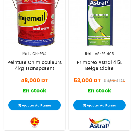
Réf :
Réf :
CH-PB4
AS-PRI405
Peinture Chimicouleurs
Primorex Astral 4.5L
4kg Transparent
Beige Claire
48,000 DT
53,000 DT
63,000 DT
En stock
En stock
Ajouter Au Panier
Ajouter Au Panier