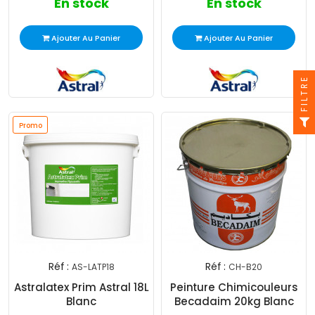
En stock
En stock
Ajouter Au Panier
Ajouter Au Panier
FILTRE
Promo
Réf :
Réf :
AS-LATP18
CH-B20
Astralatex Prim Astral 18L
Peinture Chimicouleurs
Blanc
Becadaim 20kg Blanc