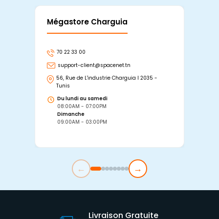
Mégastore Charguia
Mag
70 22 33 00
7
support-client@spacenet.tn
s
56, Rue de L'industrie Charguia I 2035 -
25
Tunis
Tu
Du lundi au samedi
D
08:00AM - 07:00PM
0
Dimanche
D
09:00AM - 03:00PM
0
←
→
Livraison Gratuite