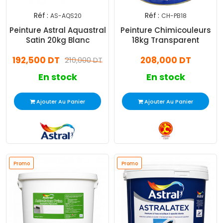
Réf :
Réf :
AS-AQS20
CH-PB18
Peinture Astral Aquastral
Peinture Chimicouleurs
Satin 20kg Blanc
18kg Transparent
192,500 DT
208,000 DT
210,000 DT
En stock
En stock
Ajouter Au Panier
Ajouter Au Panier
Promo
Promo