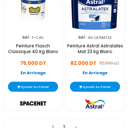
Réf :
Réf :
F-C40
AS-LATMAT23
Peinture Flasch
Peinture Astral Astralatex
Classique 40 Kg Blanc
Mat 23 kg Blanc
75,000 DT
82,000 DT
92,000 DT
En Arrivage
En Arrivage
Ajouter Au Panier
Ajouter Au Panier
1
2