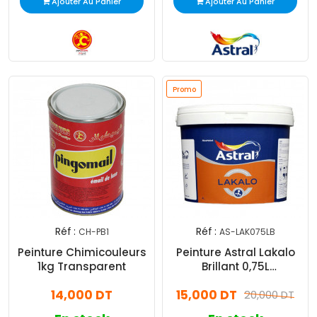
Ajouter Au Panier
Ajouter Au Panier
Promo
Réf :
Réf :
CH-PB1
AS-LAK075LB
Peinture Chimicouleurs
Peinture Astral Lakalo
1kg Transparent
Brillant 0,75L
Transparent
14,000 DT
15,000 DT
20,000 DT