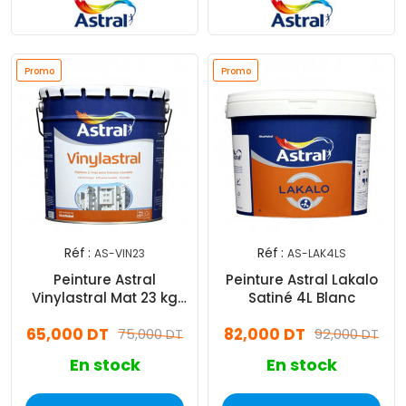
Promo
Promo
Réf :
Réf :
AS-VIN23
AS-LAK4LS
Peinture Astral
Peinture Astral Lakalo
Vinylastral Mat 23 kg
Satiné 4L Blanc
Blanc
65,000 DT
82,000 DT
75,000 DT
92,000 DT
En stock
En stock