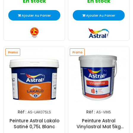
En stock
En stock
Ajouter Au Panier
Ajouter Au Panier
Promo
Promo
Réf :
Réf :
AS-LAK075LS
AS-VIN5
Peinture Astral Lakalo
Peinture Astral
Satiné 0,75L Blanc
Vinylastral Mat 5kg
Blanc