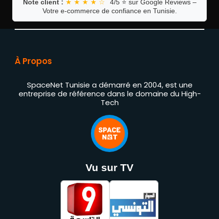
Note client :
★ ★ ★ ★ ☆
4/5 ⭐ sur Google Reviews –
Votre e-commerce de confiance en Tunisie.
À Propos
SpaceNet Tunisie a démarré en 2004, est une
entreprise de référence dans le domaine du High-
Tech
Vu sur TV