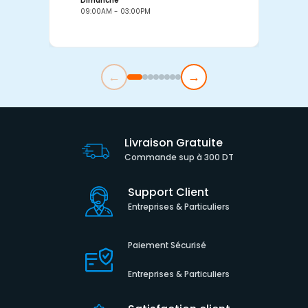
Dimanche
D
09:00AM - 03:00PM
0
←
→
Livraison Gratuite
Commande sup à 300 DT
Support Client
Entreprises & Particuliers
Paiement Sécurisé
Entreprises & Particuliers