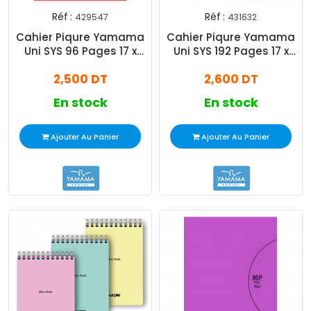
Réf :
Réf :
429547
431632
Cahier Piqure Yamama
Cahier Piqure Yamama
Uni SYS 96 Pages 17 x
Uni SYS 192 Pages 17 x
22cm 80G Rouge
22cm 60G Assorties
2,500 DT
2,600 DT
En stock
En stock
Ajouter Au Panier
Ajouter Au Panier