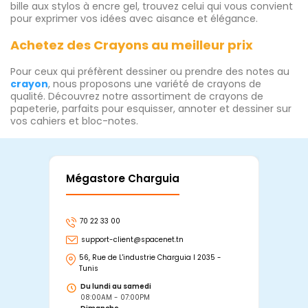
bille aux stylos à encre gel, trouvez celui qui vous convient
pour exprimer vos idées avec aisance et élégance.
Achetez des Crayons au meilleur prix
Pour ceux qui préfèrent dessiner ou prendre des notes au
crayon
, nous proposons une variété de crayons de
qualité. Découvrez notre assortiment de crayons de
papeterie, parfaits pour esquisser, annoter et dessiner sur
vos cahiers et bloc-notes.
Mégastore Charguia
Mag
70 22 33 00
7
support-client@spacenet.tn
s
56, Rue de L'industrie Charguia I 2035 -
25
Tunis
Tu
Du lundi au samedi
D
08:00AM - 07:00PM
0