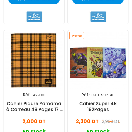
Promo
Réf :
Réf :
429301
CAH-SUP-48
Cahier Piqure Yamama
Cahier Super 48
à Carreau 48 Pages 17 x
192Pages
22cm 70G Orange
2,000 DT
2,300 DT
2,900 DT
En stock
En stock