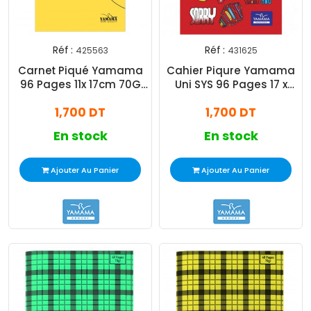
Réf :
Réf :
425563
431625
Carnet Piqué Yamama
Cahier Piqure Yamama
96 Pages 11x 17cm 70G
Uni SYS 96 Pages 17 x
Assorties
22cm 60G Assorties
1,700 DT
1,700 DT
En stock
En stock
Ajouter Au Panier
Ajouter Au Panier