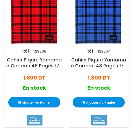
Réf :
Réf :
429288
429264
Cahier Piqure Yamama
Cahier Piqure Yamama
à Carreau 48 Pages 17 x
à Carreau 48 Pages 17 x
22cm 70G Rouge
22cm 70G Bleu
1,800 DT
1,800 DT
En stock
En stock
Ajouter Au Panier
Ajouter Au Panier