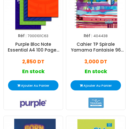
Réf :
Réf :
7000101C63
404438
Purple Bloc Note
Cahier TP Spirale
Essential A4 100 Pages
Yamama Fantaisie 96
Assorties
Pages 17x 22cm 64G
2,850 DT
3,000 DT
Assorties
En stock
En stock
Ajouter Au Panier
Ajouter Au Panier