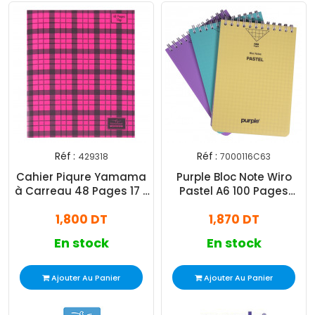
Réf :
Réf :
429318
7000116C63
Cahier Piqure Yamama
Purple Bloc Note Wiro
à Carreau 48 Pages 17 x
Pastel A6 100 Pages
22cm 70G Rose
Assorties
1,800 DT
1,870 DT
En stock
En stock
Ajouter Au Panier
Ajouter Au Panier