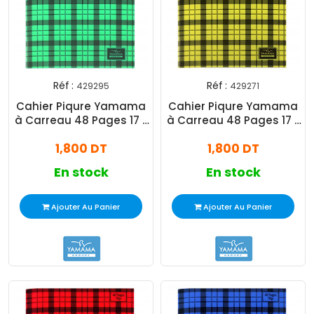
Réf :
Réf :
429295
429271
Cahier Piqure Yamama
Cahier Piqure Yamama
à Carreau 48 Pages 17 x
à Carreau 48 Pages 17 x
22cm 70G Vert
22cm 70G Jaune
1,800 DT
1,800 DT
En stock
En stock
Ajouter Au Panier
Ajouter Au Panier