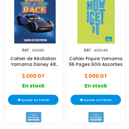
Réf :
Réf :
413065
400348
Cahier de Récitation
Cahier Piqure Yamama
Yamama Disney 48
96 Pages 60G Assorties
Pages 17X22cm 64G
3,000 DT
3,000 DT
En stock
En stock
Ajouter Au Panier
Ajouter Au Panier