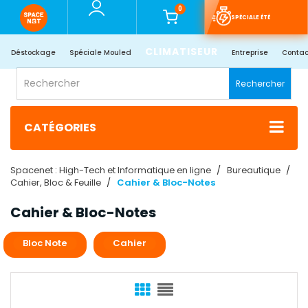
0
SPÉCIALE ÉTÉ
CLIMATISEUR
Déstockage
Spéciale Mouled
Entreprise
Contac
Rechercher
CATÉGORIES
Spacenet : High-Tech et Informatique en ligne
Bureautique
Cahier, Bloc & Feuille
Cahier & Bloc-Notes
Cahier & Bloc-Notes
Bloc Note
Cahier