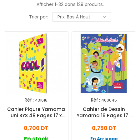
Afficher 1-32 dans 129 produits.
Trier par:
Prix, Bas À Haut
Réf :
Réf :
431618
400645
Cahier Piqure Yamama
Cahier de Dessin
Uni SYS 48 Pages 17 x
Yamama 16 Pages 17 x
22cm 60G Jaune
22cm 90G Assorties
0,700 DT
0,750 DT
En stock
En Arrivage