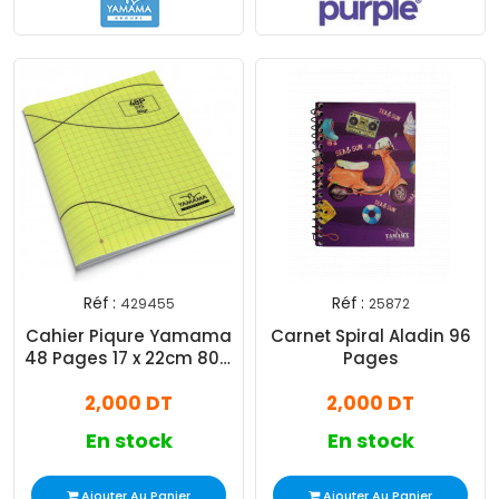
Réf :
Réf :
429455
25872
Cahier Piqure Yamama
Carnet Spiral Aladin 96
48 Pages 17 x 22cm 80G
Pages
Jaune
2,000 DT
2,000 DT
En stock
En stock
Ajouter Au Panier
Ajouter Au Panier