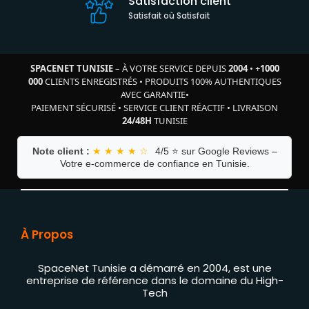
Satisfaction client
Satisfait où Satisfait
SPACENET TUNISIE
– À VOTRE SERVICE DEPUIS
2004
•
+
1000
000
CLIENTS ENREGISTRÉS
•
PRODUITS 100% AUTHENTIQUES
AVEC GARANTIE
•
PAIEMENT SÉCURISÉ
•
SERVICE CLIENT RÉACTIF
•
LIVRAISON
24/48H
TUNISIE
Note client :
★ ★ ★ ★ ☆
4/5 ⭐ sur Google Reviews –
Votre e-commerce de confiance en Tunisie.
À Propos
SpaceNet Tunisie a démarré en 2004, est une
entreprise de référence dans le domaine du High-
Tech