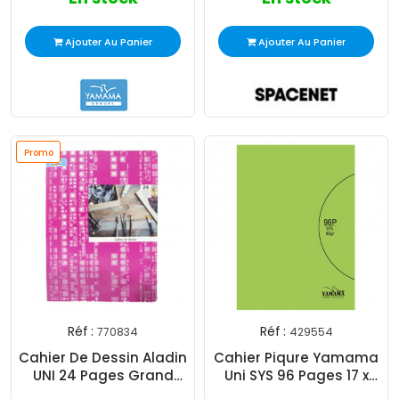
Ajouter Au Panier
Ajouter Au Panier
Promo
Réf :
Réf :
770834
429554
Cahier De Dessin Aladin
Cahier Piqure Yamama
UNI 24 Pages Grand
Uni SYS 96 Pages 17 x
Modèle
22cm 80G Vert