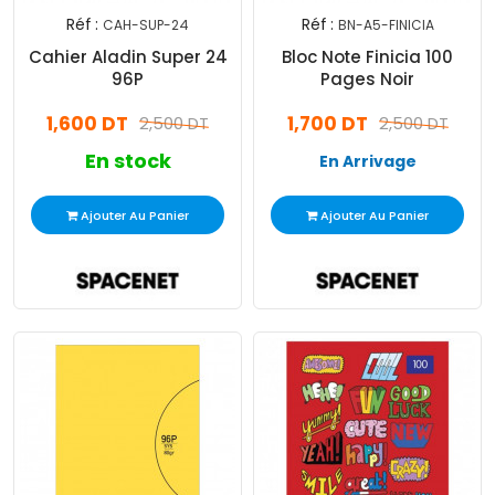
Réf :
Réf :
CAH-SUP-24
BN-A5-FINICIA
Cahier Aladin Super 24
Bloc Note Finicia 100
96P
Pages Noir
1,600 DT
1,700 DT
2,500 DT
2,500 DT
En stock
En Arrivage
Ajouter Au Panier
Ajouter Au Panier