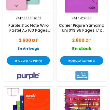
Réf :
Réf :
7000112C63
429585
Purple Bloc Note Wiro
Cahier Piqure Yamama
Pastel A5 100 Pages
Uni SYS 96 Pages 17 x
Assorties
22cm 80G Violet
2,600 DT
2,800 DT
En stock
En Arrivage
Ajouter Au Panier
Ajouter Au Panier