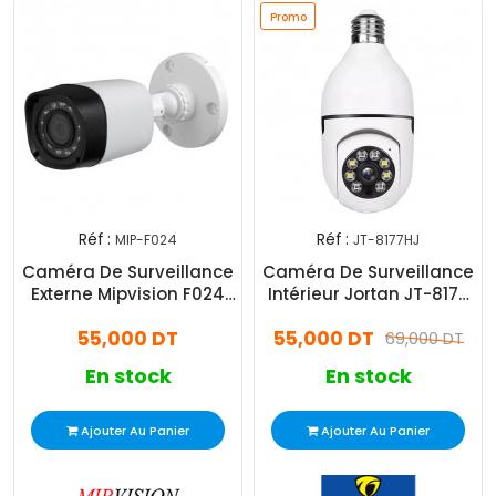
Promo
Réf :
Réf :
MIP-F024
JT-8177HJ
Caméra De Surveillance
Caméra De Surveillance
Externe Mipvision F024
Intérieur Jortan JT-8177
2MP - Blanc
Smart 2MP Wifi
55,000 DT
55,000 DT
69,000 DT
En stock
En stock
Ajouter Au Panier
Ajouter Au Panier