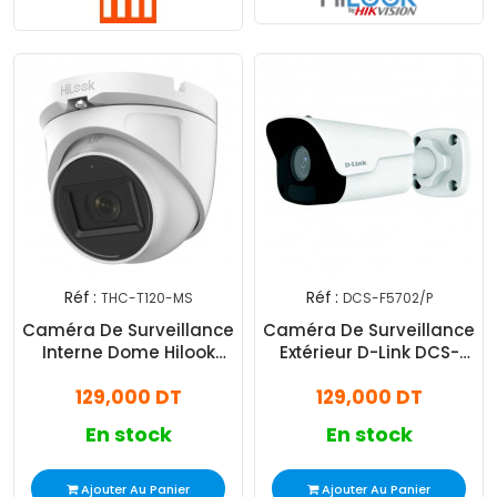
Réf :
Réf :
THC-T120-MS
DCS-F5702/P
Caméra De Surveillance
Caméra De Surveillance
Interne Dome Hilook
Extérieur D-Link DCS-
ColorVu T120 2MP Blanc
F5702/P Smart 2MP Wifi
129,000 DT
129,000 DT
En stock
En stock
Ajouter Au Panier
Ajouter Au Panier