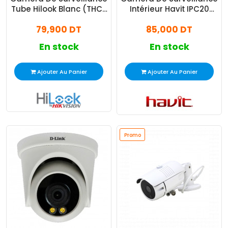
Tube Hilook Blanc (THC-
Intérieur Havit IPC20
B120-MC)
IP360° 2MP Blanc
79,900 DT
85,000 DT
En stock
En stock
Ajouter Au Panier
Ajouter Au Panier
Promo