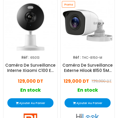
Promo
Réf :
Réf :
65013
THC-B150-M
Caméra De Surveillance
Caméra De Surveillance
Interne Xiaomi C100 EU
Externe Hilook B150 5MP
Smart 3MP Blanc
Blanc
129,000 DT
129,000 DT
139,000 DT
En stock
En stock
Ajouter Au Panier
Ajouter Au Panier