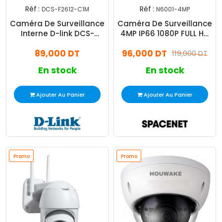
Réf :
Réf :
DCS-F2612-C1M
N6001-4MP
Caméra De Surveillance
Caméra De Surveillance
Interne D-link DCS-
4MP IP66 1080P FULL HD
F2612-C1M 2MP FHD Blanc
AHD-N6001
89,000 DT
96,000 DT
119,000 DT
En stock
En stock
Ajouter Au Panier
Ajouter Au Panier
Promo
Promo