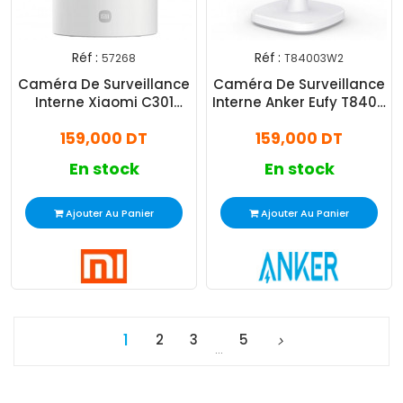
Réf :
Réf :
57268
T84003W2
Caméra De Surveillance
Caméra De Surveillance
Interne Xiaomi C301
Interne Anker Eufy T8400
Smart 3MP Blanc
2K Blanc
159,000 DT
159,000 DT
En stock
En stock
Ajouter Au Panier
Ajouter Au Panier
1
2
3
5
…