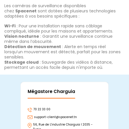
Les caméras de surveillance disponibles
chez
Spacenet
sont dotées de plusieurs technologies
adaptées à vos besoins spécifiques :
Wi-Fi
: Pour une installation rapide sans câblage
compliqué, idéale pour les maisons et appartements.
Vision nocturne
: Garantit une surveillance continue
même dans l’obscurité.
Détection de mouvement
: Alerte en temps réel
lorsqu’un mouvement est détecté, parfait pour les zones
sensibles.
Stockage cloud
: Sauvegarde des vidéos à distance,
permettant un accès facile depuis n'importe où.
Mégastore Charguia
Mag
70 22 33 00
7
support-client@spacenet.tn
s
56, Rue de L'industrie Charguia I 2035 -
25