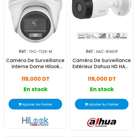
Réf :
Réf :
THC-T129-M
HAC-B1A51P
Caméra De Surveillance
Caméra De Surveillance
Interne Dome Hilook
Extérieur Dahua HD HAC-
ColorVu T129 2MP Blanc
B1A51P 5MP - Blanc
119,000 DT
119,000 DT
En stock
En stock
Ajouter Au Panier
Ajouter Au Panier