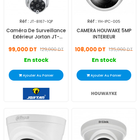
Réf :
Réf :
JT-8167-1QP
YH-IPC-005
Caméra De Surveillance
CAMERA HOUWAKE 5MP
Extérieur Jortan JT-
INTERIEUR
8167QP 2MP 2 Antennes
99,000 DT
108,000 DT
Blanc
129,000 DT
135,000 DT
En stock
En stock
Ajouter Au Panier
Ajouter Au Panier