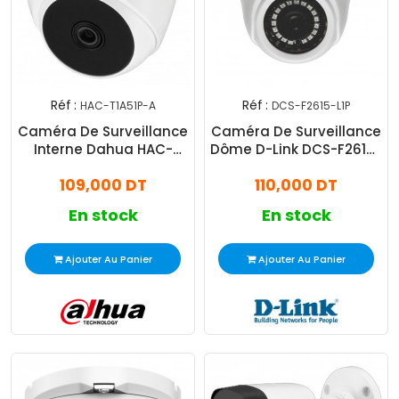
Réf :
Réf :
HAC-T1A51P-A
DCS-F2615-L1P
Caméra De Surveillance
Caméra De Surveillance
Interne Dahua HAC-
Dôme D-Link DCS-F2615-
T1A51P-A 5MP HDCVI -
L1P 5MP Blanc
109,000 DT
110,000 DT
Blanc
En stock
En stock
Ajouter Au Panier
Ajouter Au Panier