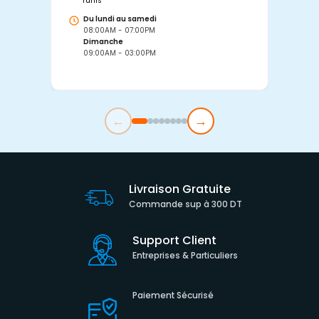
Tunis
Tu
Du lundi au samedi
D
08:00AM - 07:00PM
0
Dimanche
D
09:00AM - 03:00PM
0
←
→
Livraison Gratuite
Commande sup à 300 DT
Support Client
Entreprises & Particuliers
Paiement Sécurisé