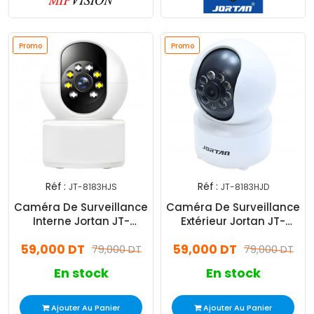
Promo
Promo
Réf :
Réf :
JT-8183HJS
JT-8183HJD
Caméra De Surveillance
Caméra De Surveillance
Interne Jortan JT-
Extérieur Jortan JT-
8183HJS Smart 1.3MP
8183HJD Smart 2MP Wifi
59,000 DT
59,000 DT
Blanc
79,000 DT
Blanc
79,000 DT
En stock
En stock
Ajouter Au Panier
Ajouter Au Panier