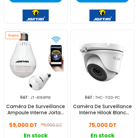
Promo
Réf :
Réf :
JT-8169PW
THC-T120-PC
Caméra De Surveillance
Caméra De Surveillance
Ampoule Interne Jortan
Interne Hilook Blanc
JT-8169PW Smart Light
(THC-T120-PC)
59,000 DT
75,000 DT
Blanc
79,000 DT
En stock
En stock