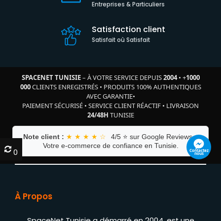
Entreprises & Particuliers
Satisfaction client
Satisfait où Satisfait
SPACENET TUNISIE
– À VOTRE SERVICE DEPUIS
2004
•
+
1000
000
CLIENTS ENREGISTRÉS
•
PRODUITS 100% AUTHENTIQUES
AVEC GARANTIE
•
PAIEMENT SÉCURISÉ
•
SERVICE CLIENT RÉACTIF
•
LIVRAISON
24/48H
TUNISIE
Note client :
★ ★ ★ ★ ☆
4/5 ⭐ sur Google Reviews –
Votre e-commerce de confiance en Tunisie.
0
0
À Propos
SpaceNet Tunisie a démarré en 2004, est une