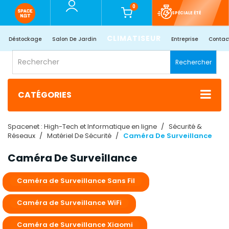
0
SPÉCIALE ÉTÉ
CLIMATISEUR
Déstockage
Salon De Jardin
Entreprise
Contac
Rechercher
CATÉGORIES
Spacenet : High-Tech et Informatique en ligne
Sécurité &
Réseaux
Matériel De Sécurité
Caméra De Surveillance
Caméra De Surveillance
Caméra de Surveillance Sans Fil
Caméra de Surveillance WiFi
Caméra de Surveillance Xiaomi