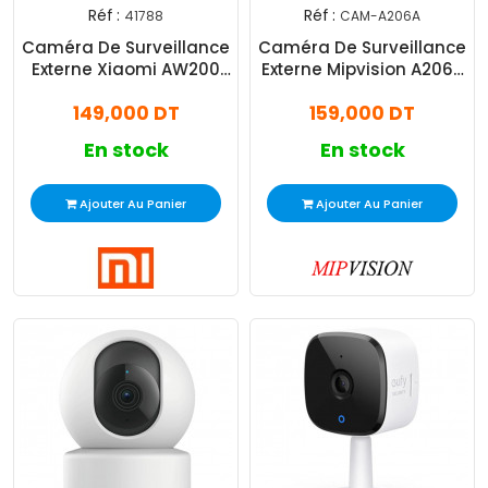
Réf :
Réf :
41788
CAM-A206A
Exclusivité
Caméra De Surveillance
Caméra De Surveillance
Web !
Externe Xiaomi AW200
Externe Mipvision A206A
Smart 2MP - Blanc
2MP IP Blanc
149,000 DT
159,000 DT
En stock
En stock
Ajouter Au Panier
Ajouter Au Panier