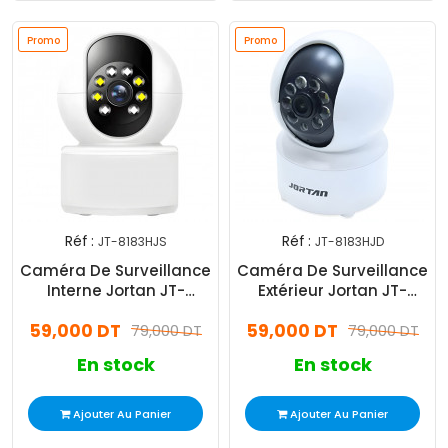
Promo
Promo
Réf :
Réf :
JT-8183HJS
JT-8183HJD
Caméra De Surveillance
Caméra De Surveillance
Interne Jortan JT-
Extérieur Jortan JT-
8183HJS Smart 1.3MP
8183HJD Smart 2MP Wifi
59,000 DT
59,000 DT
Blanc
79,000 DT
Blanc
79,000 DT
En stock
En stock
Ajouter Au Panier
Ajouter Au Panier