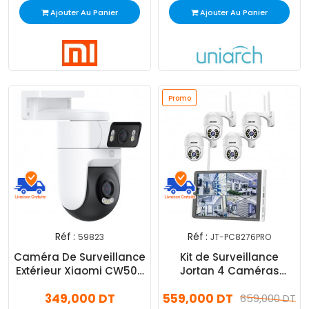
Ajouter Au Panier
Ajouter Au Panier
Promo
Réf :
Réf :
59823
JT-PC8276PRO
Caméra De Surveillance
Kit de Surveillance
Extérieur Xiaomi CW500
Jortan 4 Caméras
Dual Blanc
Externes 2MP Avec Ecran
349,000 DT
559,000 DT
659,000 DT