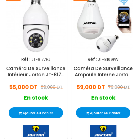
Réf :
Réf :
JT-8177HJ
JT-8169PW
Caméra De Surveillance
Caméra De Surveillance
Intérieur Jortan JT-8177
Ampoule Interne Jortan
Smart 2MP Wifi
JT-8169PW Smart Light
55,000 DT
59,000 DT
69,000 DT
Blanc
79,000 DT
En stock
En stock
Ajouter Au Panier
Ajouter Au Panier