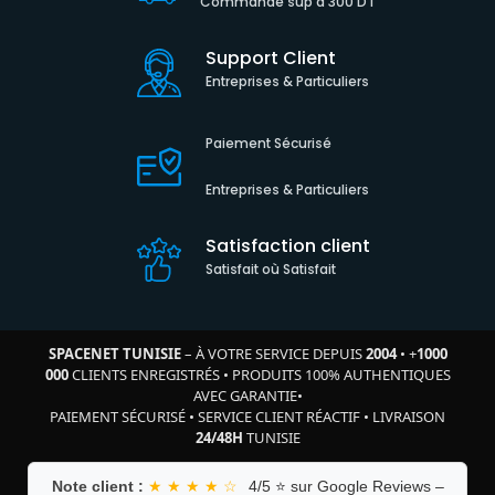
Commande sup à 300 DT
Support Client
Entreprises & Particuliers
Paiement Sécurisé
Entreprises & Particuliers
Satisfaction client
Satisfait où Satisfait
SPACENET TUNISIE
– À VOTRE SERVICE DEPUIS
2004
•
+
1000
000
CLIENTS ENREGISTRÉS
•
PRODUITS 100% AUTHENTIQUES
AVEC GARANTIE
•
PAIEMENT SÉCURISÉ
•
SERVICE CLIENT RÉACTIF
•
LIVRAISON
24/48H
TUNISIE
Note client :
★ ★ ★ ★ ☆
4/5 ⭐ sur Google Reviews –