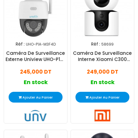
Réf :
Réf :
UHO-P1A-M3F4D
58699
Caméra De Surveillance
Caméra De Surveillance
Externe Uniview UHO-P1A-
Interne Xiaomi C300
M3F4D 3MP Blanc
Dual EU Smart 3MP Blanc
245,000 DT
249,000 DT
En stock
En stock
Ajouter Au Panier
Ajouter Au Panier