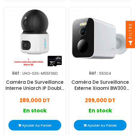
FILTRE
Réf :
Réf :
UHO-S3S-M55F36D
55304
Caméra De Surveillance
Caméra De Surveillance
Interne Uniarch IP Double
Externe Xiaomi BW300
Objectif 10 MP (5 MP + 5
3MP Blanc
289,000 DT
299,000 DT
MP) Blanc
En stock
En stock
Ajouter Au Panier
Ajouter Au Panier