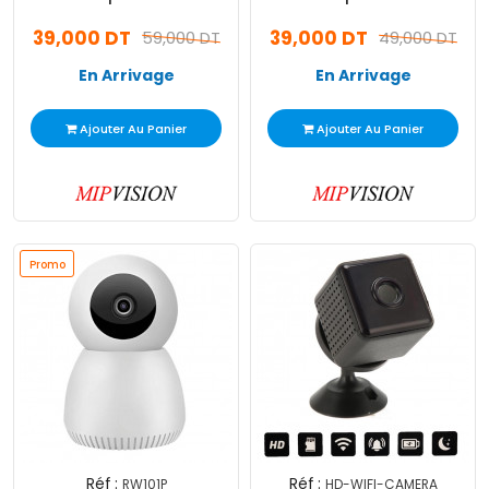
2MP Wifi IP Blanc
2MP Wifi IP Blanc
39,000 DT
39,000 DT
59,000 DT
49,000 DT
En Arrivage
En Arrivage
Ajouter Au Panier
Ajouter Au Panier
Promo
Réf :
Réf :
RW101P
HD-WIFI-CAMERA