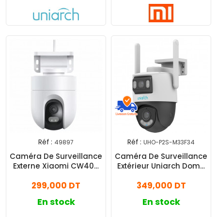
Réf :
Réf :
49897
UHO-P2S-M33F34
Caméra De Surveillance
Caméra De Surveillance
Externe Xiaomi CW400
Extérieur Uniarch Dome
Blanc
IP Double Objectif 6 MP
299,000 DT
349,000 DT
(3 MP + 3 MP) Blanc
En stock
En stock