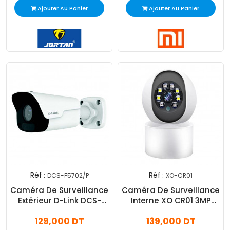
Ajouter Au Panier
Ajouter Au Panier
Réf :
Réf :
DCS-F5702/P
XO-CR01
Caméra De Surveillance
Caméra De Surveillance
Extérieur D-Link DCS-
Interne XO CR01 3MP
F5702/P Smart 2MP Wifi
Blanc
129,000 DT
139,000 DT