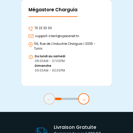
Mégastore Charguia
Mag
70 22 33 00
7
support-client@spacenet.tn
s
56, Rue de L'industrie Charguia I 2035 -
25
Tunis
Tu
Du lundi au samedi
D
08:00AM - 07:00PM
0
Dimanche
D
09:00AM - 03:00PM
0
←
→
Livraison Gratuite