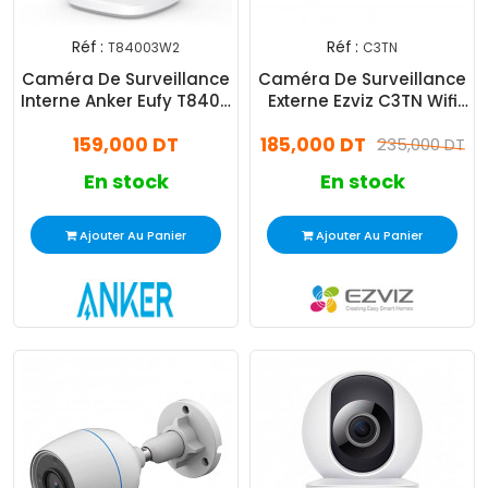
Réf :
Réf :
T84003W2
C3TN
Caméra De Surveillance
Caméra De Surveillance
Interne Anker Eufy T8400
Externe Ezviz C3TN Wifi
2K Blanc
2MP FHD - Blanc
159,000 DT
185,000 DT
235,000 DT
En stock
En stock
Ajouter Au Panier
Ajouter Au Panier