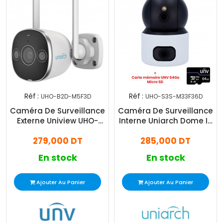
Réf :
Réf :
UHO-B2D-M5F3D
UHO-S3S-M33F36D
Caméra De Surveillance
Caméra De Surveillance
Externe Uniview UHO-
Interne Uniarch Dome IP
B2D-M5F3D 5MP Blanc
Double Objectif 6 MP (3
279,000 DT
285,000 DT
MP + 3 MP) Blanc
En stock
En stock
Ajouter Au Panier
Ajouter Au Panier