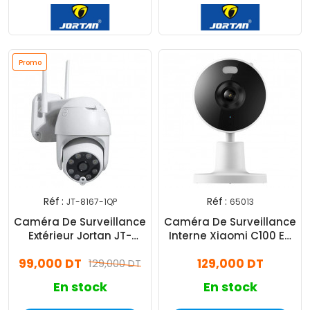
Promo
Réf :
Réf :
JT-8167-1QP
65013
Caméra De Surveillance
Caméra De Surveillance
Extérieur Jortan JT-
Interne Xiaomi C100 EU
8167QP 2MP 2 Antennes
Smart 3MP Blanc
99,000 DT
129,000 DT
Blanc
129,000 DT
En stock
En stock