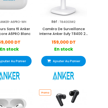
Réf :
ANKER-A6PRO-WH
T84003W2
urs Sans fil Anker
Caméra De Surveillance
core A6PRO Blanc
Interne Anker Eufy T8400 2K
Blanc
69,000 DT
159,000 DT
En stock
En stock
Ajouter Au Panier
Ajouter Au Panier
Promo