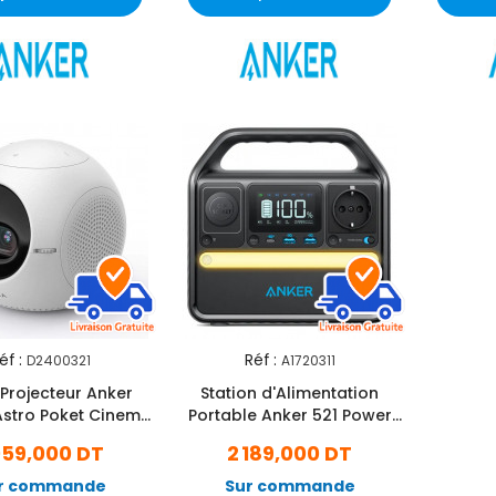
éf :
Réf :
D2400321
A1720311
Projecteur Anker
Station d'Alimentation
Astro Poket Cinema
Portable Anker 521 Power
Blanc
House 256Wh Noir
059,000 DT
2 189,000 DT
r commande
Sur commande