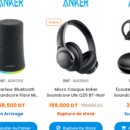
Promo
éf :
Réf :
A3167012
A3025H11
arleur Bluetooth
Micro Casque Anker
Écoute
undcore Flare Mini
Soundcore Life Q20 BT-Noir
Soundco
- Noir
58,500 DT
159,000 DT
3
199,000 DT
En Arrivage
Rupture de stock
Su
jouter Au Panier
Rupture De Stock