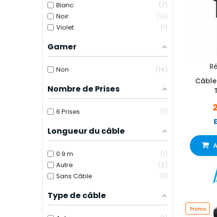
Blanc
7
Noir
13
Violet
1
Gamer
Ré
Non
14
Câble
Nombre de Prises
6 Prises
1
Longueur du câble
A
0.9 m
1
Autre
2
Sans Câble
1
Type de câble
Promo