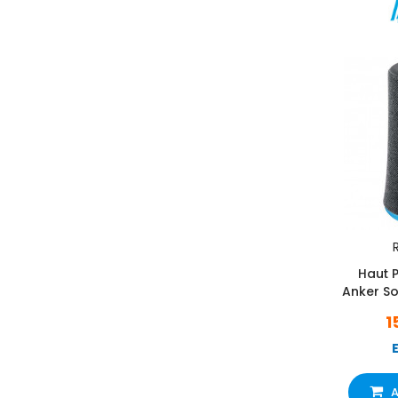
R
Haut P
Anker So
1
A