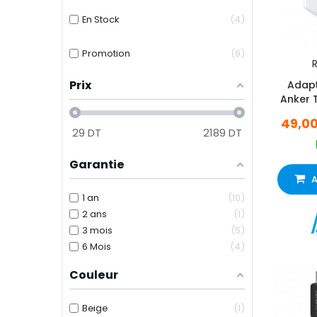
En Stock
4
Promotion
9
R
Prix
Adapt
Anker 
49,0
29
DT
2189
DT
Garantie
A
1 an
10
2 ans
1
3 mois
5
6 Mois
4
Couleur
Beige
1