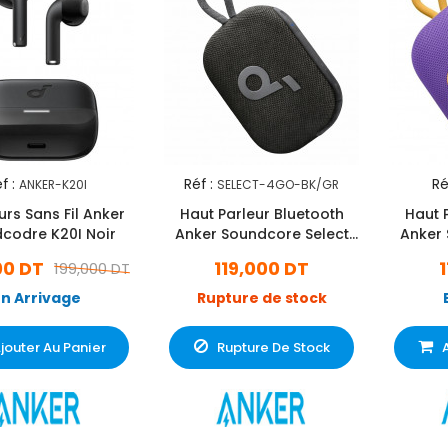
f :
Réf :
Ré
ANKER-K20I
SELECT-4GO-BK/GR
rs Sans Fil Anker
Haut Parleur Bluetooth
Haut 
codre K20I Noir
Anker Soundcore Select
Anker 
4Go Noir
00 DT
119,000 DT
199,000 DT
En Arrivage
Rupture de stock
jouter Au Panier
Rupture De Stock