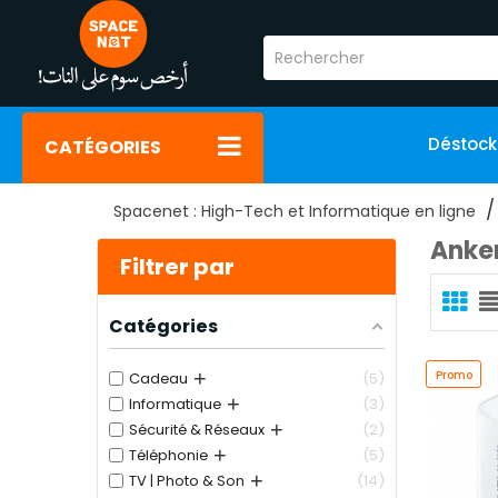
Déstoc
CATÉGORIES
Spacenet : High-Tech et Informatique en ligne
Anke
Filtrer par
Catégories
+
Promo
Cadeau
5
+
Informatique
3
+
Sécurité & Réseaux
2
+
Téléphonie
5
+
TV | Photo & Son
14