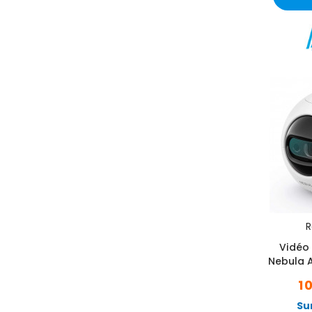
R
Vidéo 
Nebula 
1 
Su