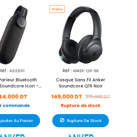
Promo
Réf :
Réf :
A3122H11
ANKER-Q11I-BK
Parleur Bluetooth
Casque Sans Fil Anker
Soundcore Icon -
Soundcore Q11I Noir
Noir
44,000 DT
149,000 DT
335,000 DT
r commande
Rupture de stock
Ajouter Au Panier
Rupture De Stock