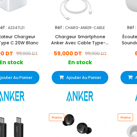
éf :
Réf :
Réf :
A2347L21
CHARG-ANKER-CABLE
ateur Chargeur
Chargeur Smartphone
Écoute
Type C 20W Blanc
Anker Avec Cable Type-C
Sound
Blanc
00 DT
59,000 DT
99,000 DT
99,000 DT
En stock
En stock
jouter Au Panier
Ajouter Au Panier
Promo
Promo