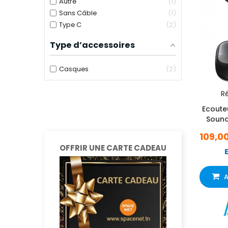
Autre
1
Sans Câble
1
Type C
2
Type d’accessoires
Casques
2
Ré
Ecouteu
Sound
109,0
OFFRIR UNE CARTE CADEAU
A