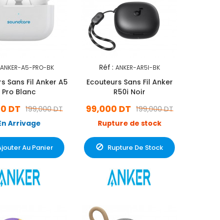
Réf :
ANKER-A5-PRO-BK
ANKER-AR5I-BK
s Sans Fil Anker A5
Ecouteurs Sans Fil Anker
Pro Blanc
R50i Noir
00 DT
99,000 DT
199,000 DT
199,000 DT
En Arrivage
Rupture de stock
Ajouter Au Panier
Rupture De Stock