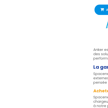
A
Anker e
des solu
performa
La ga
Spacenet
externes
pensée p
Achete
Spacenet
chargeur
à notre 