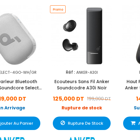
Promo
Réf :
ELECT-4GO-WH/GR
ANKER-A30I
arleur Bluetooth
Ecouteurs Sans Fil Anker
Haut 
Soundcore Select
Soundcodre A30i Noir
Anker 
4Go Blanc
19,000 DT
125,000 DT
1
199,000 DT
En Arrivage
Rupture de stock
Su
jouter Au Panier
Rupture De Stock