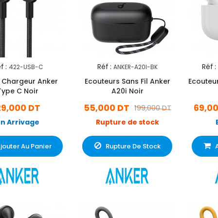
f :
Réf :
Réf :
422-USB-C
ANKER-A20I-BK
 Chargeur Anker
Ecouteurs Sans Fil Anker
Ecouteur
Type C Noir
A20i Noir
29,000 DT
55,000 DT
69,0
199,000 DT
En Arrivage
Rupture de stock
jouter Au Panier
Rupture De Stock