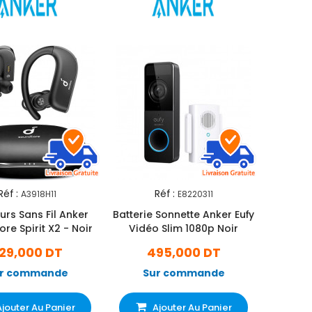
Réf :
Réf :
A3918H11
E8220311
urs Sans Fil Anker
Batterie Sonnette Anker Eufy
re Spirit X2 - Noir
Vidéo Slim 1080p Noir
29,000 DT
495,000 DT
r commande
Sur commande
Ajouter Au Panier
Ajouter Au Panier