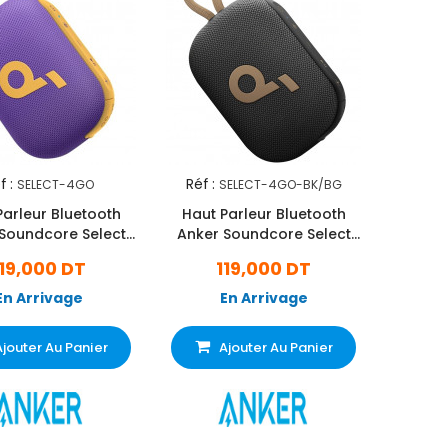
f :
Réf :
SELECT-4GO
SELECT-4GO-BK/BG
Parleur Bluetooth
Haut Parleur Bluetooth
Soundcore Select
Anker Soundcore Select
4Go Violet
4Go Beige
119,000 DT
119,000 DT
En Arrivage
En Arrivage
Ajouter Au Panier
Ajouter Au Panier