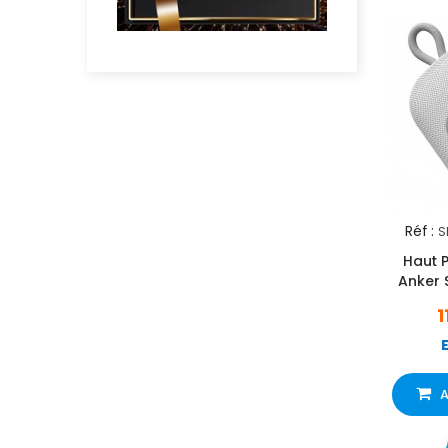
Réf :
S
Haut P
Anker 
1
A