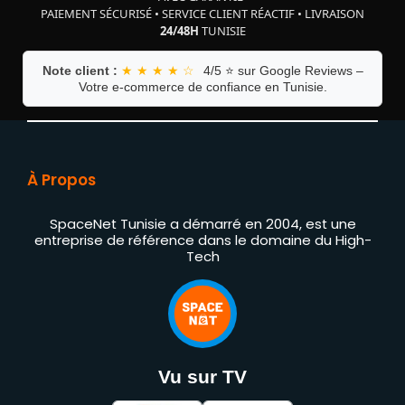
PAIEMENT SÉCURISÉ
•
SERVICE CLIENT RÉACTIF
•
LIVRAISON
24/48H
TUNISIE
Note client :
★ ★ ★ ★ ☆
4/5 ⭐ sur Google Reviews –
Votre e-commerce de confiance en Tunisie.
À Propos
SpaceNet Tunisie a démarré en 2004, est une
entreprise de référence dans le domaine du High-
Tech
Vu sur TV