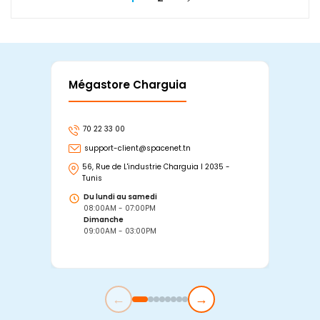
Mégastore Charguia
Mag
70 22 33 00
7
support-client@spacenet.tn
s
56, Rue de L'industrie Charguia I 2035 -
25
Tunis
Tu
Du lundi au samedi
D
08:00AM - 07:00PM
0
Dimanche
D
09:00AM - 03:00PM
0
←
→