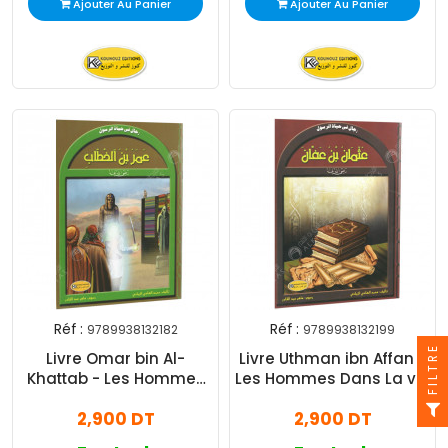
Ajouter Au Panier
Ajouter Au Panier
Réf :
Réf :
9789938132182
9789938132199
FILTRE
Livre Omar bin Al-
Livre Uthman ibn Affan -
Khattab - Les Hommes
Les Hommes Dans La vie
Dans La Vie du
du Messager
2,900 DT
2,900 DT
Messager