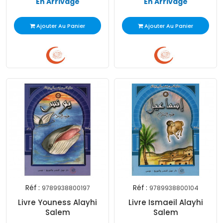
En Arrivage
En Arrivage
Ajouter Au Panier
Ajouter Au Panier
Réf :
Réf :
9789938800197
9789938800104
Livre Youness Alayhi
Livre Ismaeil Alayhi
Salem
Salem