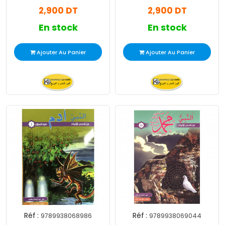
Vie du Messager
Dans La Vie du
2,900 DT
2,900 DT
Messager
En stock
En stock
Ajouter Au Panier
Ajouter Au Panier
Réf :
Réf :
9789938068986
9789938069044