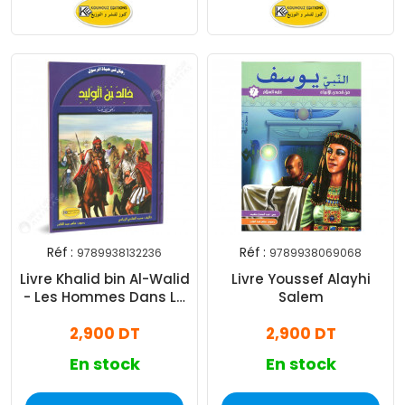
Réf :
Réf :
9789938132236
9789938069068
Livre Khalid bin Al-Walid
Livre Youssef Alayhi
- Les Hommes Dans La
Salem
Vie du Messager
2,900 DT
2,900 DT
En stock
En stock