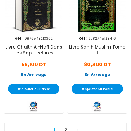
Réf :
Réf :
9876543210302
9782745128416
Livre Ghaith Al-Nafi Dans
Livre Sahih Muslim Tome
Les Sept Lectures
1
56,100 DT
80,400 DT
En Arrivage
En Arrivage
Ajouter Au Panier
Ajouter Au Panier
1
2