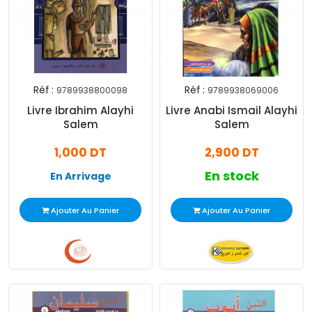
Réf :
Réf :
9789938800098
9789938069006
Livre Ibrahim Alayhi
Livre Anabi Ismail Alayhi
Salem
Salem
1,000 DT
2,900 DT
En stock
En Arrivage
Ajouter Au Panier
Ajouter Au Panier