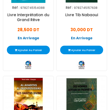
Réf :
Réf :
9782745154088
9782745157638
Livre Interprétation du
Livre Tib Nabaoui
Grand Rêve
28,500 DT
30,000 DT
En Arrivage
En Arrivage
Ajouter Au Panier
Ajouter Au Panier