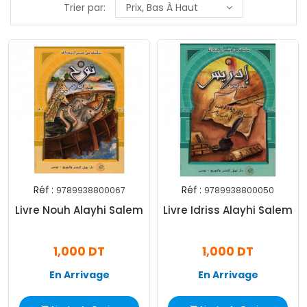
Trier par:
Prix, Bas À Haut
Réf :
Réf :
9789938800067
9789938800050
Livre Nouh Alayhi Salem
Livre Idriss Alayhi Salem
1,000 DT
1,000 DT
En Arrivage
En Arrivage