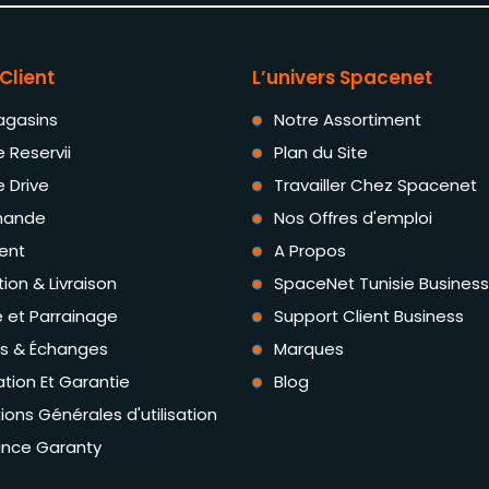
Client
L’univers Spacenet
agasins
Notre Assortiment
e Reservii
Plan du Site
e Drive
Travailler Chez Spacenet
ande
Nos Offres d'emploi
ent
A Propos
tion & Livraison
SpaceNet Tunisie Business
té et Parrainage
Support Client Business
rs & Échanges
Marques
tion Et Garantie
Blog
ions Générales d'utilisation
ance Garanty