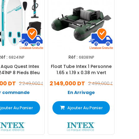
Réf :
Réf :
68241NP
68381NP
 Aqua Quest Intex
Float Tube Intex 1 Personne
41NP 8 Pieds Bleu
1.65 x 1.19 x 0.38 m Vert
000 DT
2 149,000 DT
2 249,000 DT
2 499,000 DT
r commande
En Arrivage
jouter Au Panier
Ajouter Au Panier