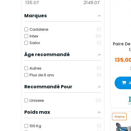
135
DT
2149
DT
Marques
Cadalene
1
Intex
8
Sailor
1
Paire De
Âge recommandé
135,0
Autres
1
Plus de 6 ans
1
A
Recommandé Pour
Unisexe
2
Poids max
Promo
100 Kg
1