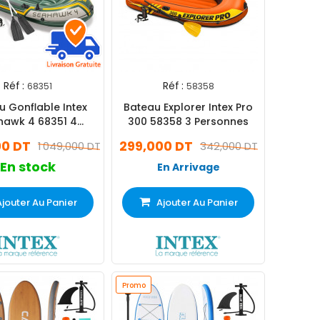
Réf :
Réf :
68351
58358
u Gonflable Intex
Bateau Explorer Intex Pro
hawk 4 68351 4
300 58358 3 Personnes
Personnes
00 DT
299,000 DT
1 049,000 DT
342,000 DT
En stock
En Arrivage
Ajouter Au Panier
Ajouter Au Panier
Promo