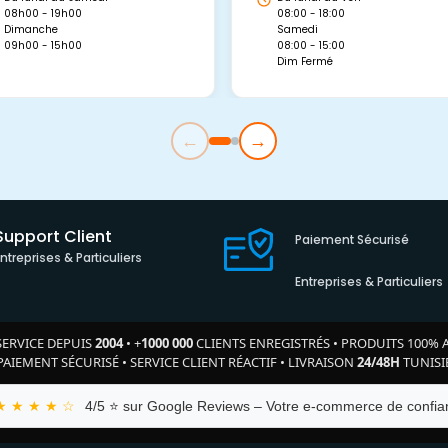
08h00 - 19h00
08:00 - 18:00
Dimanche
Samedi
09h00 - 15h00
08:00 - 15:00
Dim Fermé
←
→
Support Client
Paiement Sécurisé
Entreprises & Particuliers
Entreprises & Particuliers
SERVICE DEPUIS
2004
•
+
1000 000
CLIENTS ENREGISTRÉS
•
PRODUITS 100% 
PAIEMENT SÉCURISÉ
•
SERVICE CLIENT RÉACTIF
•
LIVRAISON
24/48H
TUNISI
★ ★ ★ ★ ☆
4/5 ⭐ sur Google Reviews – Votre e-commerce de confian