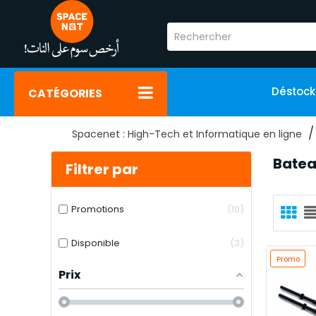
Déstoc
CATÉGORIES
Spacenet : High-Tech et Informatique en ligne
Batea
Filtrer par
Promotions
10
Disponible
3
Promo
Prix