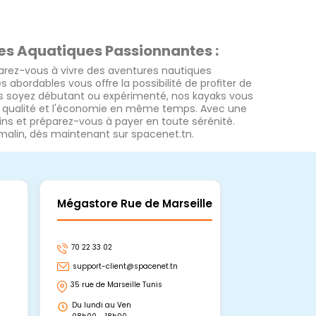
es Aquatiques Passionnantes :
arez-vous à vivre des aventures nautiques
 abordables vous offre la possibilité de profiter de
s soyez débutant ou expérimenté, nos kayaks vous
la qualité et l'économie en même temps. Avec une
ins et préparez-vous à payer en toute sérénité.
 malin, dès maintenant sur spacenet.tn.
Mégastore Rue de Marseille
Mégastore
70 22 33 02
70 22 33 06
support-client@spacenet.tn
support-clie
35 rue de Marseille Tunis
Avenue Abou 
Hammamet, 
Du lundi au Ven
Du lundi au 