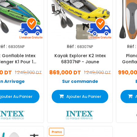
éf :
Réf :
Réf :
68305NP
68307NP
 Gonflable Intex
Kayak Explorer K2 Intex
Plan
lenger K1 Pour 1
68307NP - Jaune
Gonfla
ersonne Vert
0 DT
869,000 DT
990,00
1 249,000 DT
1 249,000 DT
En Arrivage
Sur commande
jouter Au Panier
Ajouter Au Panier
Promo