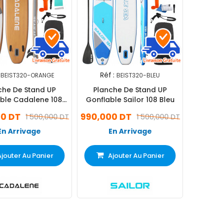
Réf :
BEIST320-ORANGE
BEIST320-BLEU
che De Stand UP
Planche De Stand UP
ble Cadalene 108
Gonflable Sailor 108 Bleu
Orange
0 DT
990,000 DT
1 500,000 DT
1 500,000 DT
En Arrivage
En Arrivage
Ajouter Au Panier
Ajouter Au Panier