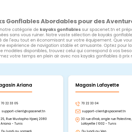
s Gonflables Abordables pour des Aventur
 notre catégorie de
kayaks gonflables
sur spacenet.tn et prép
ées sans vous ruiner. Notre vaste sélection de kayaks gonflables
é de l'eau tout en économisant sur votre équipement. Que vou
une expérience de navigation stable et amusante. Optez pour 
de modèles disponibles, trouvez celui qui correspond à vos beso
mez votre temps en plein air avec nos kayaks gonflables à prix
agasin Ariana
Magasin Lafayette
70 22 33 05
70 22 33 04
support-client@spacenet.tn
support-client@spacenet.tn
25, Rue Mustapha Hjaeij 2080
30 rue d'Irak, angle rue Palestine,
Ariana - Tunis
Lafayette | 1002 - Tunis
Du lundi au samedi
Du lundi au Ven