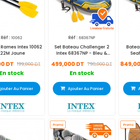
Réf :
Réf :
10062
68367NP
 Rames Intex 10062
Set Bateau Challenger 2
Batea
1.22M Jaune
Intex 68367NP - Bleu &
Sea
Jaune
00 DT
499,000 DT
849,0
199,000 DT
790,000 DT
En stock
En stock
jouter Au Panier
Ajouter Au Panier
Promo
Promo