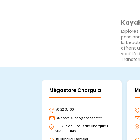
Kayak
Explorez
passionn
la beaut
offrent 
variété 
Transfor
Mégastore Charguia
M
70 22 33 00
support-client@spacenet.tn
56, Rue de L'industrie Charguia I
2035 - Tunis
Du lundi au samedi