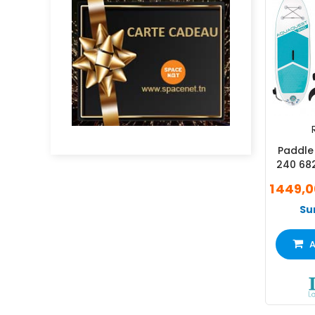
Paddle
240 682
1 449,
Su
A