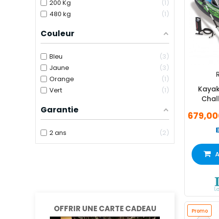
200 Kg
1
480 kg
1
Couleur
Bleu
3
Jaune
3
R
Orange
1
Kayak
Vert
1
Chal
P
Garantie
679,00
2 ans
2
A
OFFRIR UNE CARTE CADEAU
Promo