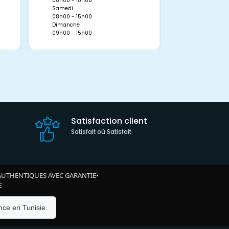
08h00 - 18h00
08h00 - 19h0
Samedi
Dimanche
08h00 - 15h00
09h00 - 15h0
Dimanche
09h00 - 15h00
Satisfaction client
Satisfait où Satisfait
AUTHENTIQUES AVEC GARANTIE
•
E
ce en Tunisie.