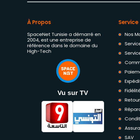
À Propos
Service 
SpaceNet Tunisie a démarré en
Nos M
2004, est une entreprise de
Servic
référence dans le domaine du
High-Tech
Servic
Comm
Paiem
Expédi
Fidéli
Vu sur TV
Retou
Répara
Condit
Assur
SAV