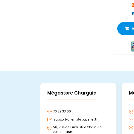
A
Mégastore Charguia
M
70 22 33 00
support-client@spacenet.tn
56, Rue de L'industrie Charguia I
2035 - Tunis