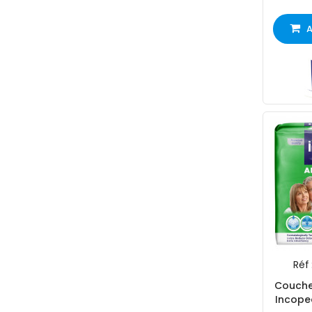
A
Réf 
Couche
Incope