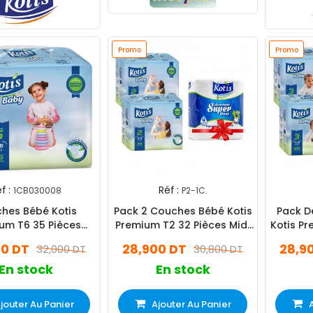
Promo
Promo
f :
Réf :
1CB030008
P2-1C.
hes Bébé Kotis
Pack 2 Couches Bébé Kotis
Pack D
um T6 35 Pièces
Premium T2 32 Pièces Midi
Kotis P
large Jumbo
Eco
00 DT
28,900 DT
28,9
32,000 DT
30,800 DT
En stock
En stock
jouter Au Panier
Ajouter Au Panier