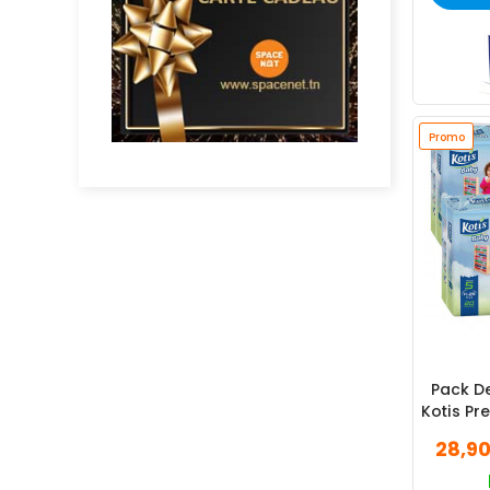
Promo
Pack D
Kotis Pr
28,9