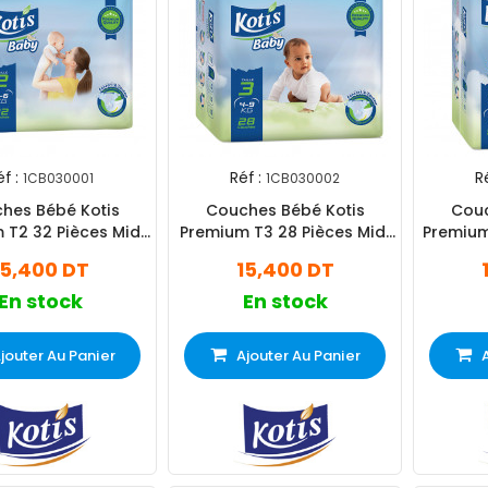
f :
Réf :
Ré
1CB030001
1CB030002
hes Bébé Kotis
Couches Bébé Kotis
Couc
 T2 32 Pièces Midi
Premium T3 28 Pièces Midi
Premium
Eco
Eco
15,400 DT
15,400 DT
En stock
En stock
jouter Au Panier
Ajouter Au Panier