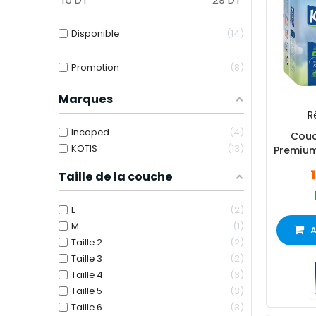
Disponible
14
Promotion
8
Marques
Ré
Incoped
4
Couc
KOTIS
13
Premium
Taille de la couche
L
2
M
1
A
Taille 2
2
Taille 3
2
Taille 4
3
Taille 5
3
Taille 6
3