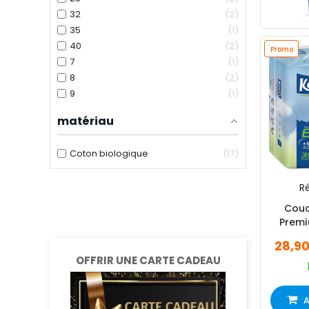
32
2
35
1
40
2
Promo
7
1
8
2
9
1
matériau
Coton biologique
17
Ré
Couc
Premi
X
28,9
OFFRIR UNE CARTE CADEAU
A