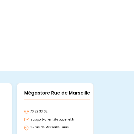
Mégastore Rue de Marseille
Mégastore
70 22 33 02
70 22 33 06
support-client@spacenet.tn
support-clie
35 rue de Marseille Tunis
Avenue Abou 
Hammamet, 