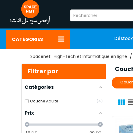
Déstoc
CATÉGORIES
Spacenet : High-Tech et Informatique en ligne
Couc
Filtrer par
Couch
Catégories
Couche Adulte
4
Prix
15
DT
29
DT