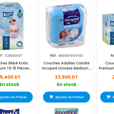
f :
Réf :
Ré
1CB030007
8690879417140
hes Bébé Kotis
Couches Adultes Culotte
Couc
um T6 16 Pièces
Incoped Unisexe Medium 9
Premium
Xlarge Eco
Pièces
15,400 DT
23,900 DT
En stock
En stock
jouter Au Panier
Ajouter Au Panier