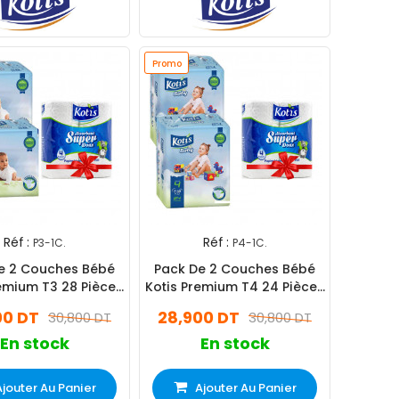
Promo
Réf :
Réf :
P3-1C.
P4-1C.
e 2 Couches Bébé
Pack De 2 Couches Bébé
remium T3 28 Pièces
Kotis Premium T4 24 Pièces
Midi Eco
Maxi Eco
00 DT
28,900 DT
30,800 DT
30,800 DT
En stock
En stock
Ajouter Au Panier
Ajouter Au Panier