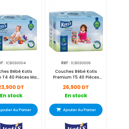
f :
Réf :
1CB030004
1CB030006
hes Bébé Kotis
Couches Bébé Kotis
 T4 40 Pièces Maxi
Premium T5 40 Pièces
Jumbo
Junior Jumbo
23,900 DT
26,900 DT
En stock
En stock
Ajouter Au Panier
Ajouter Au Panier