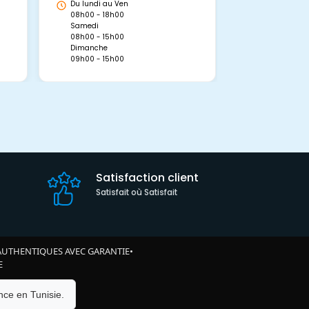
Du lundi au Ven
Du lundi au 
08h00 - 18h00
08h00 - 19h0
Samedi
Dimanche
08h00 - 15h00
09h00 - 15h0
Dimanche
09h00 - 15h00
Satisfaction client
Satisfait où Satisfait
AUTHENTIQUES AVEC GARANTIE
•
E
ce en Tunisie.