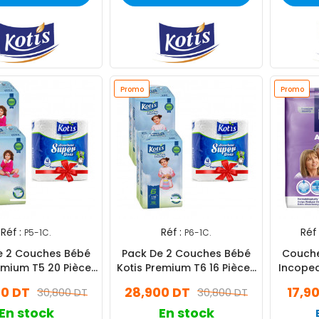
Promo
Promo
Réf :
Réf :
Réf 
P5-1C.
P6-1C.
e 2 Couches Bébé
Pack De 2 Couches Bébé
Couche
emium T5 20 Pièces
Kotis Premium T6 16 Pièces
Incoped
Junior Eco
Xlarge Eco
00 DT
28,900 DT
17,9
30,800 DT
30,800 DT
En stock
En stock