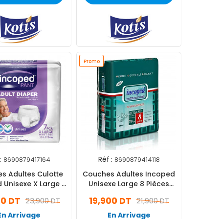
Promo
:
Réf :
8690879417164
8690879414118
s Adultes Culotte
Couches Adultes Incoped
 Unisexe X Large 7
Unisexe Large 8 Pièces
Pièces
+70Kg
00 DT
19,900 DT
23,900 DT
21,900 DT
En Arrivage
En Arrivage