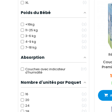
XL
1
Poids du Bébé
+16kg
3
11-25 kg
3
3-6 kg
2
4-9 kg
2
7-18 kg
3
Ré
Absorption
Couc
Premi
Couches avec indicateur
17
d'humidité
Nombre d'unités par Paquet
16
2
A
20
2
24
2
28
2