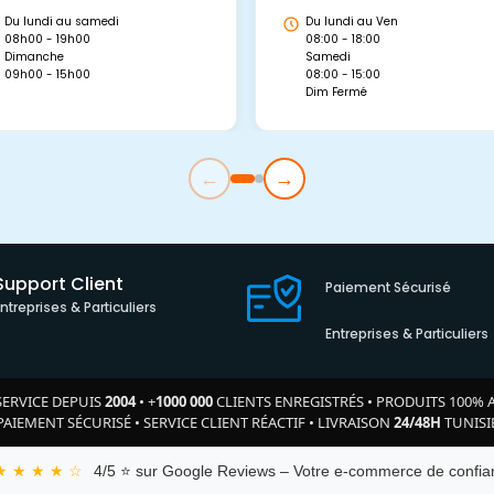
Du lundi au samedi
Du lundi au Ven
08h00 - 19h00
08:00 - 18:00
Dimanche
Samedi
09h00 - 15h00
08:00 - 15:00
Dim Fermé
←
→
Support Client
Paiement Sécurisé
Entreprises & Particuliers
Entreprises & Particuliers
SERVICE DEPUIS
2004
•
+
1000 000
CLIENTS ENREGISTRÉS
•
PRODUITS 100% 
PAIEMENT SÉCURISÉ
•
SERVICE CLIENT RÉACTIF
•
LIVRAISON
24/48H
TUNISI
★ ★ ★ ★ ☆
4/5 ⭐ sur Google Reviews – Votre e-commerce de confian