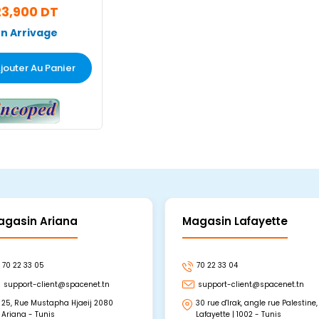
Pièces
23,900 DT
En Arrivage
jouter Au Panier
agasin Ariana
Magasin Lafayette
70 22 33 05
70 22 33 04
support-client@spacenet.tn
support-client@spacenet.tn
25, Rue Mustapha Hjaeij 2080
30 rue d'Irak, angle rue Palestine,
Ariana - Tunis
Lafayette | 1002 - Tunis