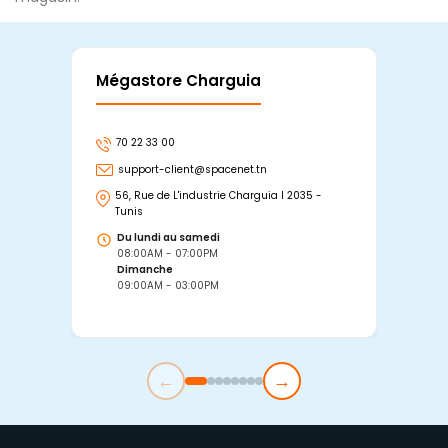
Mégastore Charguia
Mag
70 22 33 00
7
support-client@spacenet.tn
s
56, Rue de L'industrie Charguia I 2035 -
25
Tunis
Tu
Du lundi au samedi
D
08:00AM - 07:00PM
0
Dimanche
D
09:00AM - 03:00PM
0
←
→