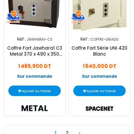
Réf :
Réf :
JAWHARA1-C3
COFFRE-UNI420
Coffre Fort Jawhara1 C3
Coffre Fort Série UNI 420
Metal 370 x 490 x 350
Blanc
mm Marron
1 489,900 DT
1 540,000 DT
Sur commande
Sur commande
Ajouter Au Panier
Ajouter Au Panier
1
2