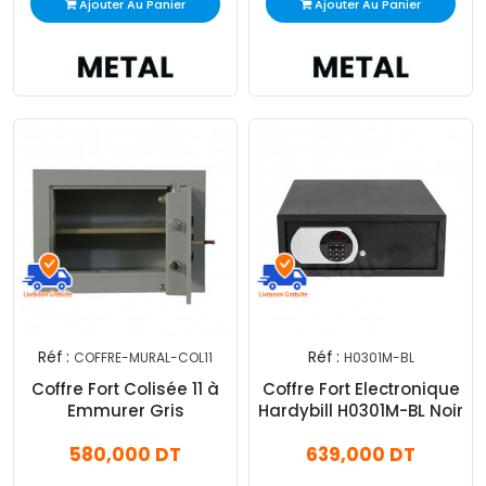
Ajouter Au Panier
Ajouter Au Panier
Réf :
Réf :
COFFRE-MURAL-COL11
H0301M-BL
Coffre Fort Colisée 11 à
Coffre Fort Electronique
Emmurer Gris
Hardybill H0301M-BL Noir
580,000 DT
639,000 DT