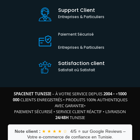
Support Client
Entreprises & Particuliers
Paiement Sécurisé
Entreprises & Particuliers
Satisfaction client
Satisfait où Satisfait
SPACENET TUNISIE
– À VOTRE SERVICE DEPUIS
2004
•
+
1000
000
CLIENTS ENREGISTRÉS
•
PRODUITS 100% AUTHENTIQUES
AVEC GARANTIE
•
PAIEMENT SÉCURISÉ
•
SERVICE CLIENT RÉACTIF
•
LIVRAISON
24/48H
TUNISIE
Note client :
★ ★ ★ ★ ☆
4/5 ⭐ sur Google Reviews –
Votre e-commerce de confiance en Tunisie.