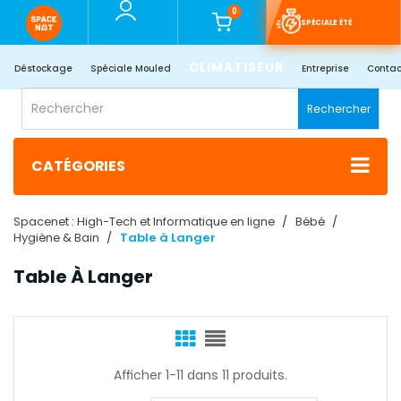
0
SPÉCIALE ÉTÉ
CLIMATISEUR
Déstockage
Spéciale Mouled
Entreprise
Contac
Rechercher
CATÉGORIES
Spacenet : High-Tech et Informatique en ligne
Bébé
Hygiène & Bain
Table à Langer
Table À Langer
Afficher 1-11 dans 11 produits.