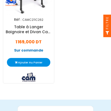
FILTRE
Réf :
CAMC211C262
Table à Langer
Baignoire et Divan Cam
Growi Gris
1 169,000 DT
Sur commande
Ajouter Au Panier