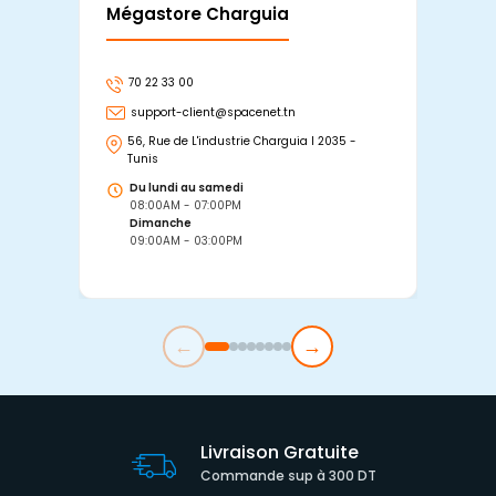
Mégastore Charguia
Mag
70 22 33 00
7
support-client@spacenet.tn
s
56, Rue de L'industrie Charguia I 2035 -
25
Tunis
Tu
Du lundi au samedi
D
08:00AM - 07:00PM
0
Dimanche
D
09:00AM - 03:00PM
0
←
→
Livraison Gratuite
Commande sup à 300 DT