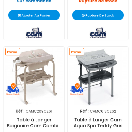
Sur commande
Rupture de stock
Ajouter Au Panier
Rupture De Stock
Promo !
Promo !
Réf :
Réf :
CAMC209C261
CAMC613C262
Table à Langer
Table à Langer Cam
Baignoire Cam Cambio
Aqua Spa Teddy Gris
Orso Bolle Beige