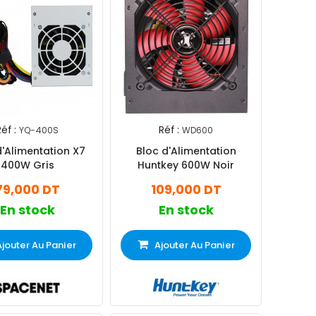
éf :
Réf :
YQ-400S
WD600
d'Alimentation X7
Bloc d'Alimentation
400W Gris
Huntkey 600W Noir
79,000 DT
109,000 DT
En stock
En stock
Ajouter Au Panier
Ajouter Au Panier