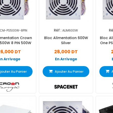
Réf :
Ré
CM-PS500W-8PIN
ALIM600W
limentation Crown
Bloc Alimentation 600W
Bloc A
500W 8 PIN 500W
Silver
One PS
26,000 DT
28,000 DT
En Arrivage
En Arrivage
jouter Au Panier
Ajouter Au Panier