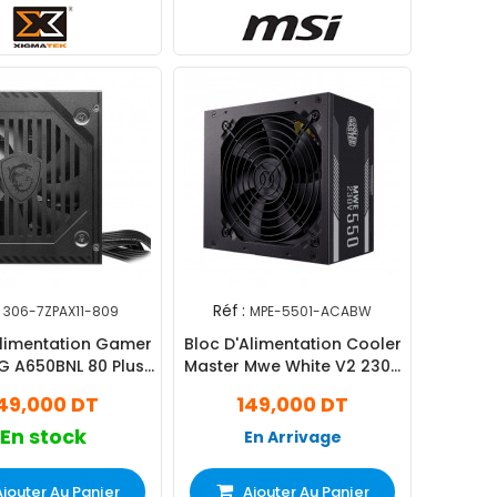
Réf :
306-7ZPAX11-809
MPE-5501-ACABW
Alimentation Gamer
Bloc D'Alimentation Cooler
G A650BNL 80 Plus
Master Mwe White V2 230V
Bronze Noir
550W
49,000 DT
149,000 DT
En stock
En Arrivage
Ajouter Au Panier
Ajouter Au Panier