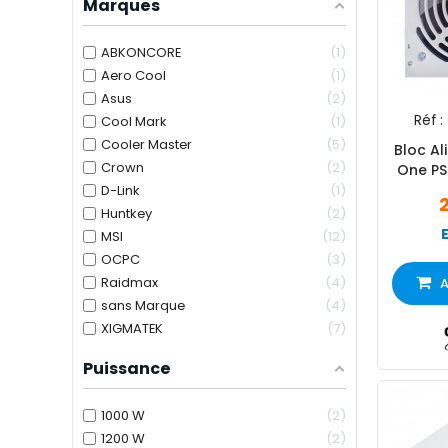
Marques
ABKONCORE
1
Aero Cool
1
Asus
2
Réf :
Cool Mark
1
Cooler Master
5
Bloc A
Crown
2
One PS
D-Link
1
Huntkey
2
MSI
12
OCPC
3
Raidmax
4
A
sans Marque
4
XIGMATEK
7
Puissance
1000 W
2
1200 W
2