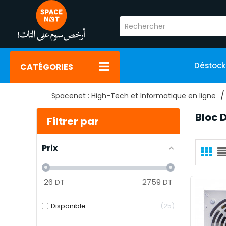
Déstoc
CATÉGORIES
Spacenet : High-Tech et Informatique en ligne
Bloc 
Filtrer par
Prix
26
DT
2759
DT
Disponible
25