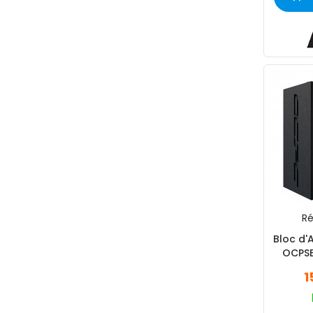
Ré
Bloc d'
OCPSB
1