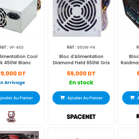
Réf :
Réf :
R
VP-450
650W-P4
limentation Cool
Bloc d'Alimentation
Bloc
k 450W Blanc
Diamond Field 650W Gris
Raidmax
29,000 DT
59,000 DT
En stock
En Arrivage
jouter Au Panier
Ajouter Au Panier