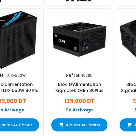
éf :
Réf :
LUX-550W
EN49295
 D'alimentation
Bloc D'Alimentation
Bloc
l LUX 550W 80 Plus
Xigmatek Odin 80Plus
Xigmatek A
Bronze
Modulaire EN49295 600W -
29,000 DT
135,000 DT
1
Noir
En Arrivage
En Arrivage
jouter Au Panier
Ajouter Au Panier