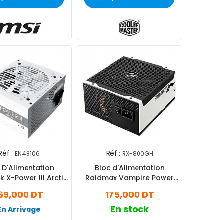
Réf :
Réf :
EN48106
RX-800GH
 D'Alimentation
Bloc d'Alimentation
 X-Power III Arctic
Raidmax Vampire Power
s EN48106 700W -
RX-800GH 80 Plus Gold
69,000 DT
175,000 DT
Blanc
Noir
En stock
En Arrivage