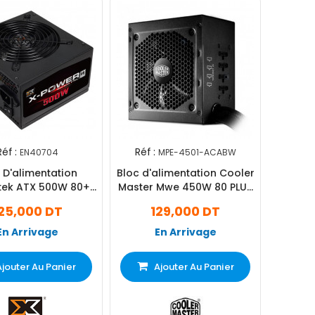
Réf :
Réf :
EN40704
MPE-4501-ACABW
 D'alimentation
Bloc d'alimentation Cooler
TX 500W 80+
Master Mwe 450W 80 PLUS
White Noir
Noir
25,000 DT
129,000 DT
En Arrivage
En Arrivage
Ajouter Au Panier
Ajouter Au Panier