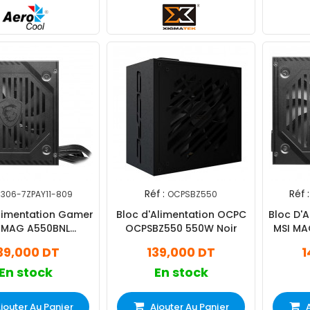
Réf :
Réf :
306-7ZPAY11-809
OCPSBZ550
Alimentation Gamer
Bloc d'Alimentation OCPC
Bloc D'
 MAG A550BNL
OCPSBZ550 550W Noir
MSI MA
+Bronze Noir
39,000 DT
139,000 DT
1
En stock
En stock
jouter Au Panier
Ajouter Au Panier