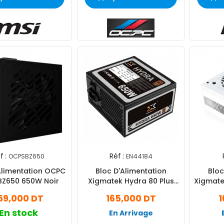
f :
Réf :
OCPSBZ650
EN44184
Alimentation OCPC
Bloc D'Alimentation
Bloc
Z650 650W Noir
Xigmatek Hydra 80 Plus
Xigmatek
Bronze EN44184 650W -
80 Plu
59,000 DT
165,000 DT
1
Noir
En stock
En Arrivage