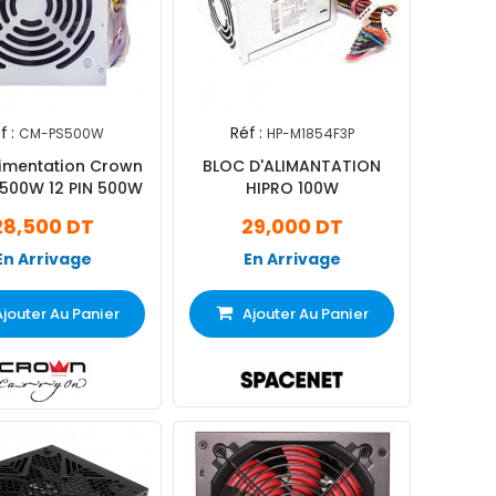
f :
Réf :
CM-PS500W
HP-M1854F3P
limentation Crown
BLOC D'ALIMANTATION
500W 12 PIN 500W
HIPRO 100W
28,500 DT
29,000 DT
En Arrivage
En Arrivage
Ajouter Au Panier
Ajouter Au Panier