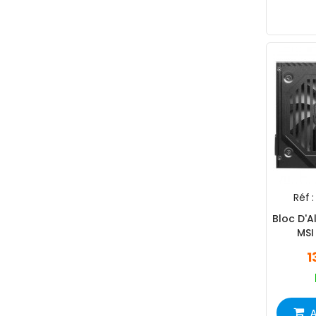
Réf :
Bloc D'
MSI
80
1
A