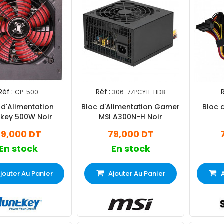
Réf :
Réf :
R
CP-500
306-7ZPCY11-HD8
 d'Alimentation
Bloc d'Alimentation Gamer
Bloc 
tkey 500W Noir
MSI A300N-H Noir
79,000 DT
79,000 DT
En stock
En stock
jouter Au Panier
Ajouter Au Panier