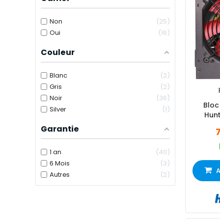
Non
25
Oui
16
Couleur
Blanc
2
Gris
2
Noir
36
Bloc
Silver
1
Hun
Garantie
1 an
40
6 Mois
3
A
Autres
2