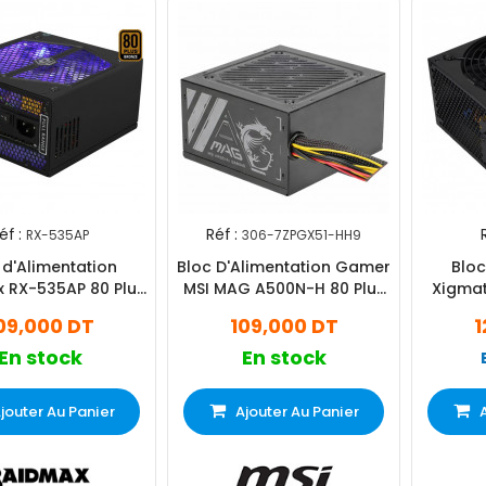
éf :
Réf :
RX-535AP
306-7ZPGX51-HH9
 d'Alimentation
Bloc D'Alimentation Gamer
Bloc
 RX-535AP 80 Plus
MSI MAG A500N-H 80 Plus
Xigmatek A
onze RGB Noir
White Noir
09,000 DT
109,000 DT
1
En stock
En stock
jouter Au Panier
Ajouter Au Panier