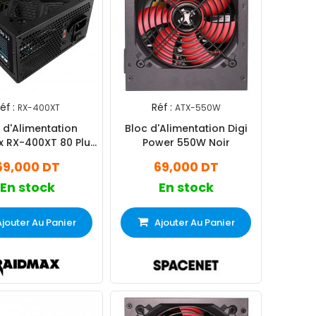
éf :
Réf :
RX-400XT
ATX-550W
 d'Alimentation
Bloc d'Alimentation Digi
 RX-400XT 80 Plus
Power 550W Noir
Bronze Noir
69,000 DT
69,000 DT
En stock
En stock
Ajouter Au Panier
Ajouter Au Panier