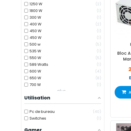
1250 W
2
1800 W
1
300 W
1
400 W
2
450 W
1
450 W
1
500 w
5
535 W
1
Bloc A
550 W
5
Mar
589 Watts
1
600 W
4
650 W
8
700 W
1
plus...
A
Utilisation
Pc de bureau
40
Switches
1
Gamer