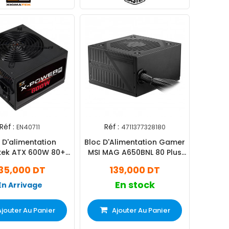
Réf :
Réf :
EN40711
4711377328180
 D'alimentation
Bloc D'Alimentation Gamer
TX 600W 80+
MSI MAG A650BNL 80 Plus
white Noir
Bronze Noir
35,000 DT
139,000 DT
En stock
En Arrivage
Ajouter Au Panier
Ajouter Au Panier