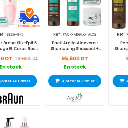
éf :
Réf :
Réf :
SES5-875
PACK-ARGILO_ALOE
r Braun Silk-Epil 5
Pack Argilo Aloevera :
Pac
sage Et Corps Rose
Shampoing Shassoul +
Shamp
SES5-875
Après Shampoing + Crème
Après S
00 DT
95,600 DT
769,000 DT
Hydratante + Masque Anti-
Nourr
Tâche Et Anti-acné
En stock
En stock
jouter Au Panier
Ajouter Au Panier