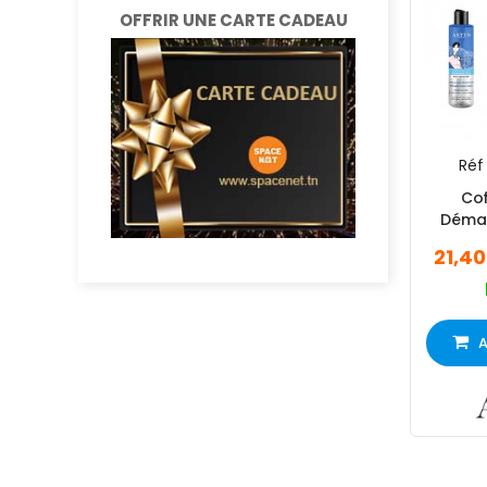
OFFRIR UNE CARTE CADEAU
Réf 
Cof
Démaq
Toniqu
21,4
T
A