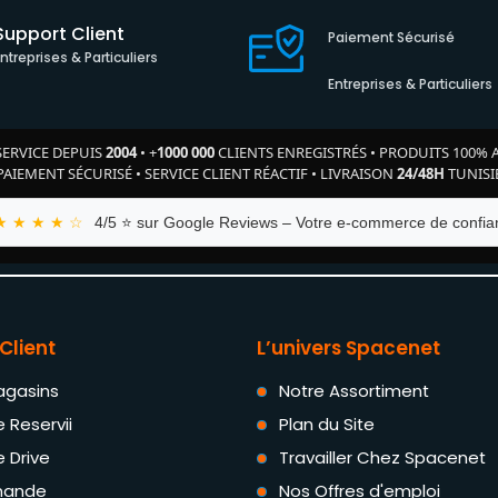
Support Client
Paiement Sécurisé
Entreprises & Particuliers
Entreprises & Particuliers
SERVICE DEPUIS
2004
•
+
1000 000
CLIENTS ENREGISTRÉS
•
PRODUITS 100% 
PAIEMENT SÉCURISÉ
•
SERVICE CLIENT RÉACTIF
•
LIVRAISON
24/48H
TUNISI
★ ★ ★ ★ ☆
4/5 ⭐ sur Google Reviews – Votre e-commerce de confian
Client
L’univers Spacenet
agasins
Notre Assortiment
e Reservii
Plan du Site
e Drive
Travailler Chez Spacenet
ande
Nos Offres d'emploi