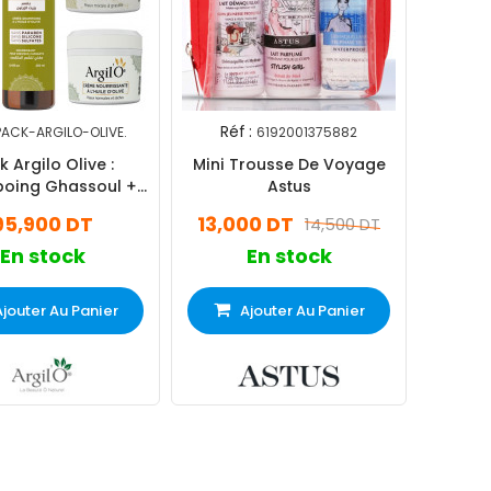
Réf :
PACK-ARGILO-OLIVE.
6192001375882
k Argilo Olive :
Mini Trousse De Voyage
oing Ghassoul +
Astus
hampoing + Crème
95,900 DT
13,000 DT
14,500 DT
issante + Masque
Anti-âge
En stock
En stock
Ajouter Au Panier
Ajouter Au Panier