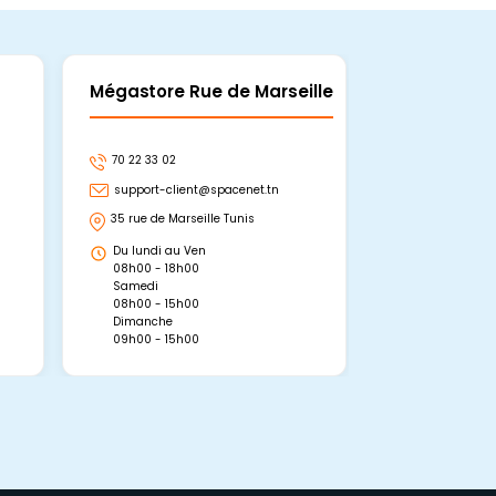
Mégastore Rue de Marseille
Mégastore
70 22 33 02
70 22 33 06
support-client@spacenet.tn
support-clie
35 rue de Marseille Tunis
Avenue Abou 
Hammamet, 
Du lundi au Ven
Du lundi au 
08h00 - 18h00
08h00 - 19h0
Samedi
Dimanche
08h00 - 15h00
09h00 - 15h0
Dimanche
09h00 - 15h00