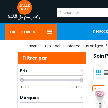
Déstoc
CATÉGORIES
Spacenet : High-Tech et Informatique en ligne
Soin 
Filtrer par
Prix
13
DT
699
DT
Promo
Marques