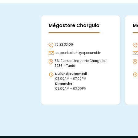
Mégastore Charguia
M
70 22 33 00
support-client@spacenet.tn
56, Rue de L'industrie Charguia I
2035 - Tunis
Du lundi au samedi
08:00AM - 07:00PM
Dimanche
09:00AM - 03:00PM