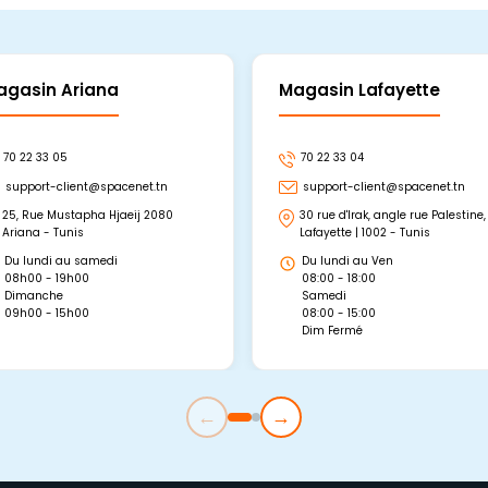
agasin Ariana
Magasin Lafayette
70 22 33 05
70 22 33 04
support-client@spacenet.tn
support-client@spacenet.tn
25, Rue Mustapha Hjaeij 2080
30 rue d'Irak, angle rue Palestine,
Ariana - Tunis
Lafayette | 1002 - Tunis
Du lundi au samedi
Du lundi au Ven
08h00 - 19h00
08:00 - 18:00
Dimanche
Samedi
09h00 - 15h00
08:00 - 15:00
Dim Fermé
←
→