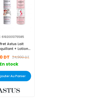
:
6192001375585
fret Astus Lait
uillant + Lotion
e + Démaquillant
00 DT
24,900 DT
riphasé Yeux
En stock
jouter Au Panier