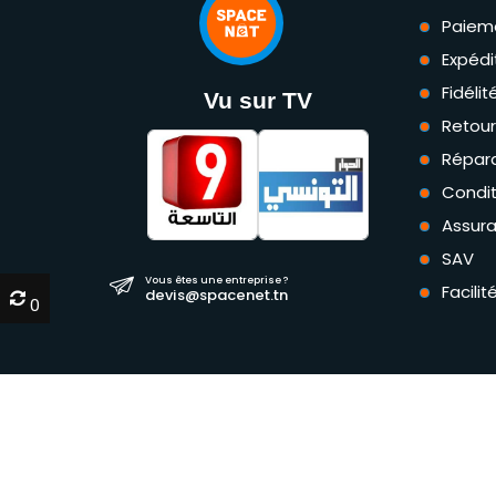
Paiem
Expédi
Fidéli
Vu sur TV
Retou
Répara
Condit
Assur
SAV
Vous êtes une entreprise ?
Facili
devis@spacenet.tn
0
0