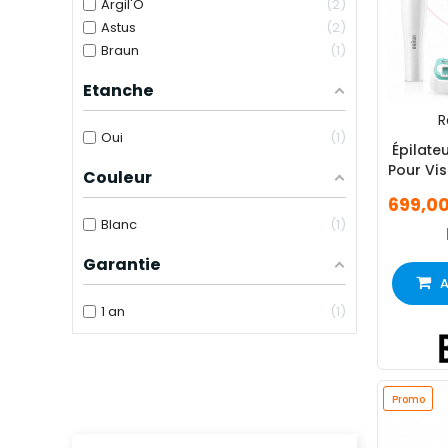
Argil'O
2
Astus
2
Braun
1
Etanche
R
Oui
1
Épilateu
Pour Vi
Couleur
699,0
Blanc
1
Garantie
A
1 an
1
Promo