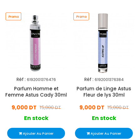
Promo
Promo
Promo
Réf :
Réf :
6192001376476
6192001376384
Parfum Homme et
Parfum de Linge Astus
Femme Astus Cady 30ml
Fleur de lys 30ml
9,000 DT
9,000 DT
15,000 DT
15,000 DT
En stock
En stock
Ajouter Au Panier
Ajouter Au Panier