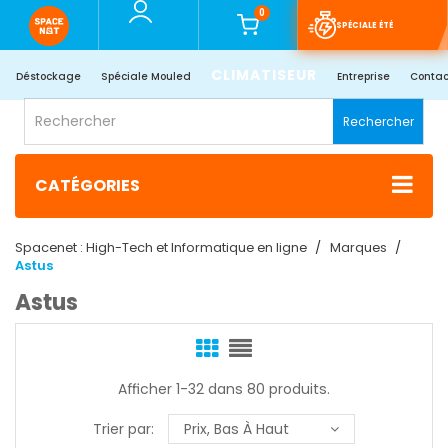
0
SPÉCIALE ÉTÉ
CLIMATISEUR
Déstockage
Spéciale Mouled
Entreprise
Contac
Rechercher
CATÉGORIES
Spacenet : High-Tech et Informatique en ligne
Marques
Astus
Astus
Afficher 1-32 dans 80 produits.
Trier par:
Prix, Bas À Haut