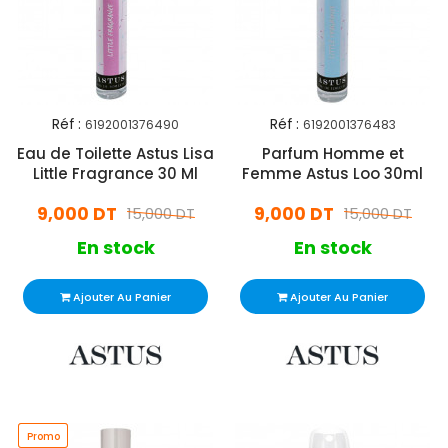
Réf :
Réf :
6192001376490
6192001376483
Eau de Toilette Astus Lisa
Parfum Homme et
Little Fragrance 30 Ml
Femme Astus Loo 30ml
9,000 DT
9,000 DT
15,000 DT
15,000 DT
En stock
En stock
Ajouter Au Panier
Ajouter Au Panier
Promo
Promo