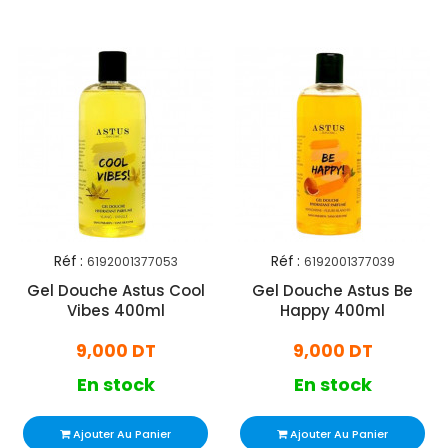
Réf :
Réf :
6192001377053
6192001377039
Gel Douche Astus Cool
Gel Douche Astus Be
Vibes 400ml
Happy 400ml
9,000 DT
9,000 DT
En stock
En stock
Ajouter Au Panier
Ajouter Au Panier