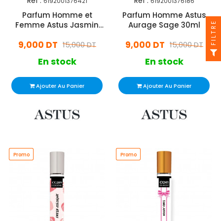
Réf :
Réf :
6192001376421
6192001376186
Parfum Homme et
Parfum Homme Astus
FILTRE
Femme Astus Jasmin
Aurage Sage 30ml
30ml
9,000 DT
9,000 DT
15,000 DT
15,000 DT
En stock
En stock
Ajouter Au Panier
Ajouter Au Panier
Promo
Promo
Promo
Promo