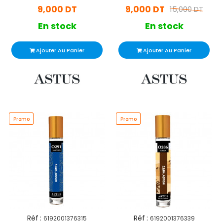
9,000 DT
9,000 DT
15,000 DT
En stock
En stock
Ajouter Au Panier
Ajouter Au Panier
Promo
Promo
Promo
Promo
Réf :
Réf :
6192001376315
6192001376339