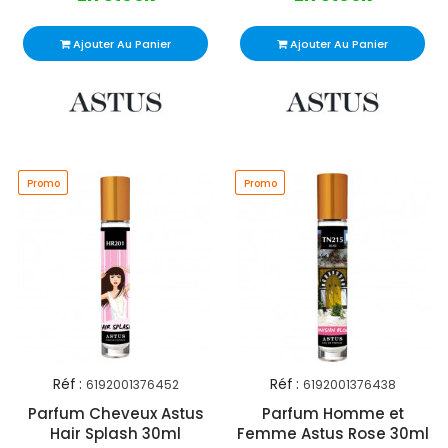
Ajouter Au Panier
Ajouter Au Panier
Promo
Promo
Promo
Promo
Réf :
Réf :
6192001376452
6192001376438
Parfum Cheveux Astus
Parfum Homme et
Hair Splash 30ml
Femme Astus Rose 30ml