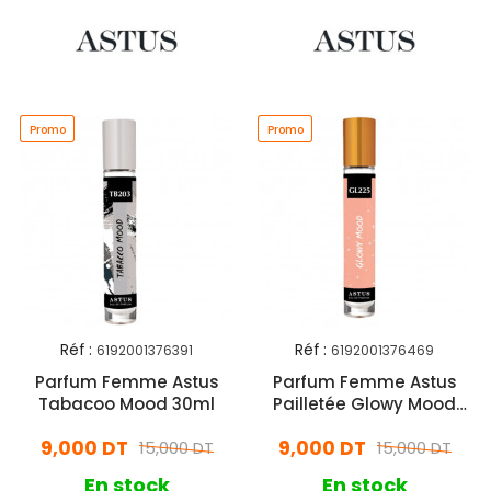
Promo
Promo
Promo
Promo
Réf :
Réf :
6192001376391
6192001376469
Parfum Femme Astus
Parfum Femme Astus
Tabacoo Mood 30ml
Pailletée Glowy Mood
30ml
9,000 DT
9,000 DT
15,000 DT
15,000 DT
En stock
En stock