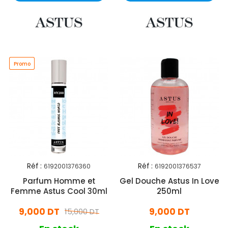
Promo
Promo
Réf :
Réf :
6192001376360
6192001376537
Parfum Homme et
Gel Douche Astus In Love
Femme Astus Cool 30ml
250ml
9,000 DT
9,000 DT
15,000 DT