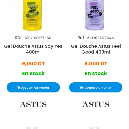
Réf :
Réf :
6192001377060
6192001377046
Gel Douche Astus Say Yes
Gel Douche Astus Feel
400ml
Good 400ml
9,000 DT
9,000 DT
En stock
En stock
Ajouter Au Panier
Ajouter Au Panier