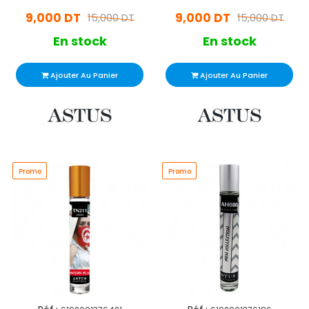
9,000 DT
9,000 DT
15,000 DT
15,000 DT
En stock
En stock
Ajouter Au Panier
Ajouter Au Panier
Promo
Promo
Promo
Promo