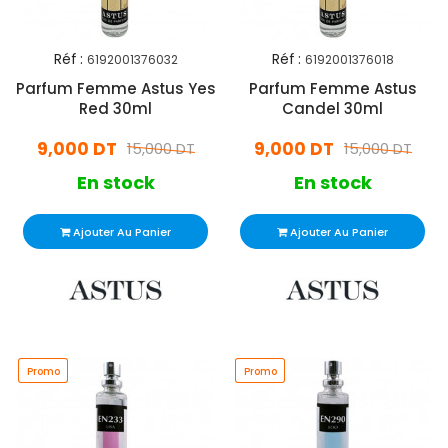
Réf :
Réf :
6192001376032
6192001376018
Parfum Femme Astus Yes
Parfum Femme Astus
Red 30ml
Candel 30ml
9,000 DT
9,000 DT
15,000 DT
15,000 DT
En stock
En stock
Ajouter Au Panier
Ajouter Au Panier
Promo
Promo
Promo
Promo