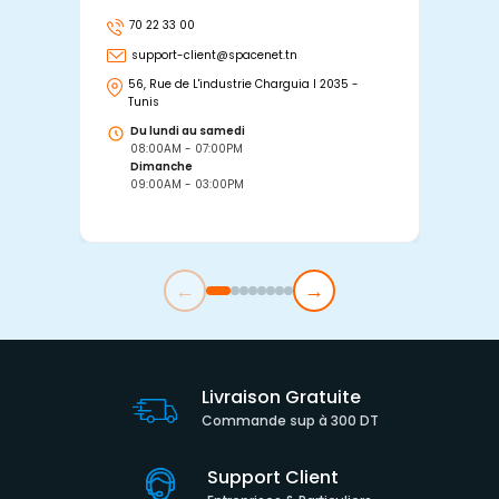
70 22 33 00
7
support-client@spacenet.tn
s
56, Rue de L'industrie Charguia I 2035 -
25
Tunis
Tu
Du lundi au samedi
D
08:00AM - 07:00PM
0
Dimanche
D
09:00AM - 03:00PM
0
←
→
Livraison Gratuite
Commande sup à 300 DT
Support Client