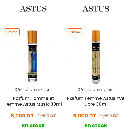
Promo
Promo
Promo
Promo
Réf :
Réf :
6192001376346
6192001376001
Parfum Homme et
Parfum Femme Astus Yve
Femme Astus Music 30ml
Libre 30ml
8,000 DT
9,000 DT
12,000 DT
15,000 DT
En stock
En stock