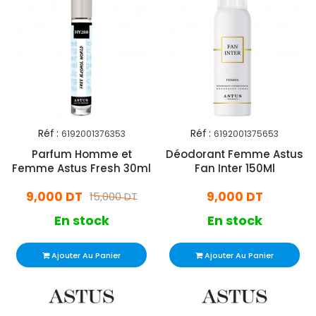
Réf :
Réf :
6192001376353
6192001375653
Parfum Homme et
Déodorant Femme Astus
Femme Astus Fresh 30ml
Fan Inter 150Ml
9,000 DT
9,000 DT
15,000 DT
En stock
En stock
Ajouter Au Panier
Ajouter Au Panier