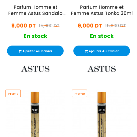
Parfum Homme et
Parfum Homme et
Femme Astus Sandalo
Femme Astus Tonka 30ml
30ml
9,000 DT
9,000 DT
15,000 DT
15,000 DT
En stock
En stock
Ajouter Au Panier
Ajouter Au Panier
Promo
Promo
Promo
Promo