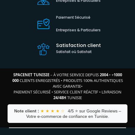
Entreprises & Particuliers
Paiement Sécurisé
Entreprises & Particuliers
Satisfaction client
Satisfait où Satisfait
SPACENET TUNISIE
– À VOTRE SERVICE DEPUIS
2004
•
+
1000
000
CLIENTS ENREGISTRÉS
•
PRODUITS 100% AUTHENTIQUES
AVEC GARANTIE
•
PAIEMENT SÉCURISÉ
•
SERVICE CLIENT RÉACTIF
•
LIVRAISON
24/48H
TUNISIE
Note client :
★ ★ ★ ★ ☆
4/5 ⭐ sur Google Reviews –
Votre e-commerce de confiance en Tunisie.