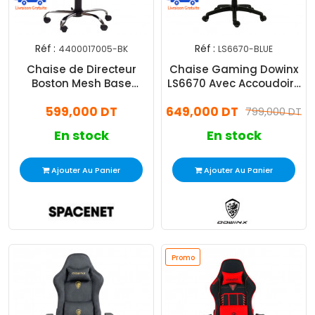
Réf :
Réf :
4400017005-BK
LS6670-BLUE
Chaise de Directeur
Chaise Gaming Dowinx
Boston Mesh Base
LS6670 Avec Accoudoirs
Chrome Noir
Bleu
599,000 DT
649,000 DT
799,000 DT
En stock
En stock
Ajouter Au Panier
Ajouter Au Panier
Promo