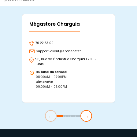
Mégastore Charguia
Mag
70 22 33 00
7
support-client@spacenet.tn
s
56, Rue de L'industrie Charguia I 2035 -
25
Tunis
Tu
Du lundi au samedi
D
08:00AM - 07:00PM
0
Dimanche
D
09:00AM - 03:00PM
0
←
→