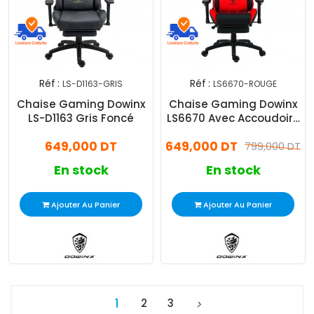
Réf :
Réf :
LS-D1163-GRIS
LS6670-ROUGE
Chaise Gaming Dowinx
Chaise Gaming Dowinx
LS-D1163 Gris Foncé
LS6670 Avec Accoudoirs
Rouge
649,000 DT
649,000 DT
799,000 DT
En stock
En stock
Ajouter Au Panier
Ajouter Au Panier
1
2
3