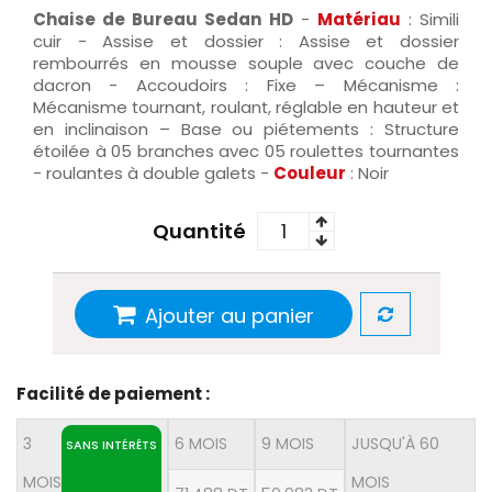
Chaise de Bureau Sedan HD
-
Matériau
: Simili
cuir - Assise et dossier : Assise et dossier
rembourrés en mousse souple avec couche de
dacron - Accoudoirs : Fixe – Mécanisme :
Mécanisme tournant, roulant, réglable en hauteur et
en inclinaison – Base ou piétements : Structure
étoilée à 05 branches avec 05 roulettes tournantes
- roulantes à double galets -
Couleur
: Noir
Quantité
Ajouter au panier
Facilité de paiement :
3
6 MOIS
9 MOIS
JUSQU'À 60
SANS INTÉRÊTS
MOIS
MOIS