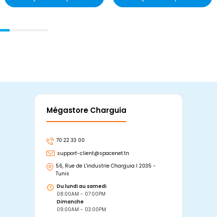
Mégastore Charguia
Mag
70 22 33 00
7
support-client@spacenet.tn
s
56, Rue de L'industrie Charguia I 2035 -
25
Tunis
Tu
Du lundi au samedi
D
08:00AM - 07:00PM
0
Dimanche
D
09:00AM - 03:00PM
0