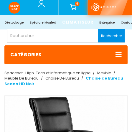
0
SPÉCIALE ÉTÉ
CLIMATISEUR
Déstockage
Spéciale Mouled
Entreprise
Contac
Rechercher
CATÉGORIES
Spacenet : High-Tech et Informatique en ligne
Meuble
Meuble De Bureau
Chaise De Bureau
Chaise de Bureau
Sedan HD Noir