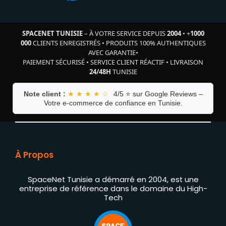
SPACENET TUNISIE
– À VOTRE SERVICE DEPUIS
2004
•
+
1000
000
CLIENTS ENREGISTRÉS
•
PRODUITS 100% AUTHENTIQUES
AVEC GARANTIE
•
PAIEMENT SÉCURISÉ
•
SERVICE CLIENT RÉACTIF
•
LIVRAISON
24/48H
TUNISIE
Note client :
★ ★ ★ ★ ☆
4/5 ⭐ sur Google Reviews –
Votre e-commerce de confiance en Tunisie.
À Propos
SpaceNet Tunisie a démarré en 2004, est une
entreprise de référence dans le domaine du High-
Tech