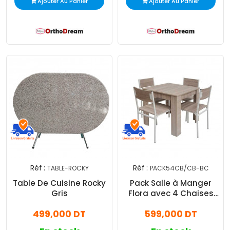
Ajouter Au Panier
Ajouter Au Panier
Réf :
Réf :
TABLE-ROCKY
PACK54CB/CB-BC
Table De Cuisine Rocky
Pack Salle à Manger
Gris
Flora avec 4 Chaises
Serena Chêne Brut Socle
499,000 DT
599,000 DT
Blanc