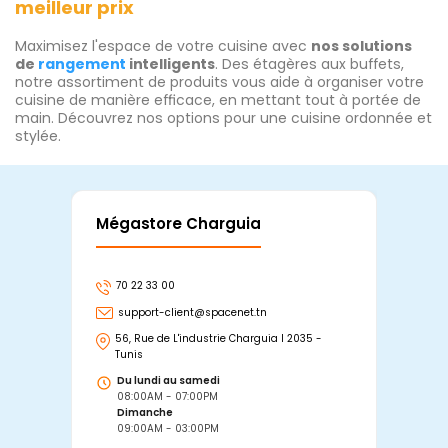
meilleur prix
Maximisez l'espace de votre cuisine avec
nos solutions
de
rangement
intelligents
. Des étagères aux buffets,
notre assortiment de produits vous aide à organiser votre
cuisine de manière efficace, en mettant tout à portée de
main. Découvrez nos options pour une cuisine ordonnée et
stylée.
Mégastore Charguia
Mag
70 22 33 00
7
support-client@spacenet.tn
s
56, Rue de L'industrie Charguia I 2035 -
25
Tunis
Tu
Du lundi au samedi
D
08:00AM - 07:00PM
0
Dimanche
D
09:00AM - 03:00PM
0