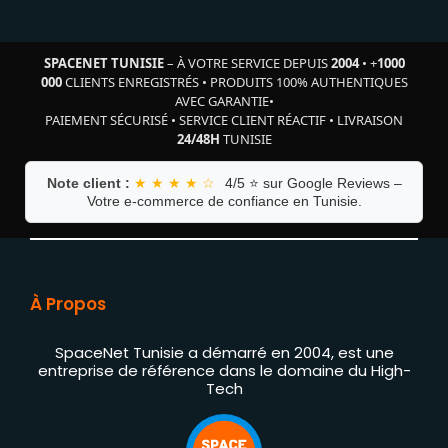
SPACENET TUNISIE
– À VOTRE SERVICE DEPUIS
2004
•
+
1000
000
CLIENTS ENREGISTRÉS
•
PRODUITS 100% AUTHENTIQUES
AVEC GARANTIE
•
PAIEMENT SÉCURISÉ
•
SERVICE CLIENT RÉACTIF
•
LIVRAISON
24/48H
TUNISIE
Note client :
★ ★ ★ ★ ☆
4/5 ⭐ sur Google Reviews –
Votre e-commerce de confiance en Tunisie.
À Propos
SpaceNet Tunisie a démarré en 2004, est une
entreprise de référence dans le domaine du High-
Tech