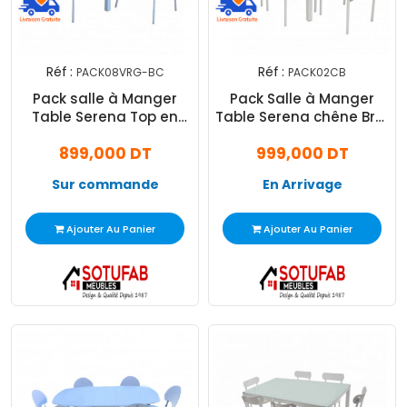
Réf :
Réf :
PACK08VRG-BC
PACK02CB
Pack salle à Manger
Pack Salle à Manger
Table Serena Top en
Table Serena chêne Brut
Verre Rouge avec 6
Top en PVC avec 6
899,000 DT
999,000 DT
Chaises
Chaises Serena
Sur commande
En Arrivage
Ajouter Au Panier
Ajouter Au Panier