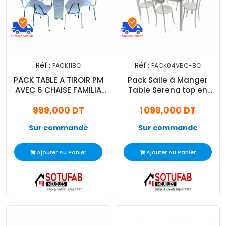
Réf :
Réf :
PACK11BC
PACK04VBC-BC
PACK TABLE A TIROIR PM
Pack Salle à Manger
AVEC 6 CHAISE FAMILIA
Table Serena top en
BLANC
verre avec 6 Chaises
999,000 DT
1 099,000 DT
Spot
Sur commande
Sur commande
Ajouter Au Panier
Ajouter Au Panier