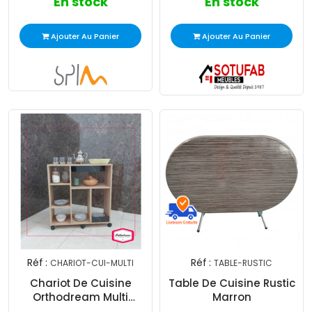
En stock
En stock
Ajouter Au Panier
Ajouter Au Panier
Réf :
Réf :
CHARIOT-CUI-MULTI
TABLE-RUSTIC
Chariot De Cuisine
Table De Cuisine Rustic
Orthodream Multi
Marron
Rangement Avec