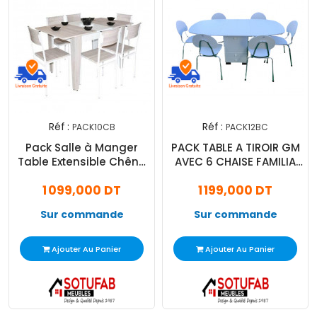
Réf :
Réf :
PACK10CB
PACK12BC
Pack Salle à Manger
PACK TABLE A TIROIR GM
Table Extensible Chêne
AVEC 6 CHAISE FAMILIA
Brut Blanc Top en PVC
BLANC
1 099,000 DT
1 199,000 DT
avec 6 Chaises Serena
Sur commande
Sur commande
Ajouter Au Panier
Ajouter Au Panier