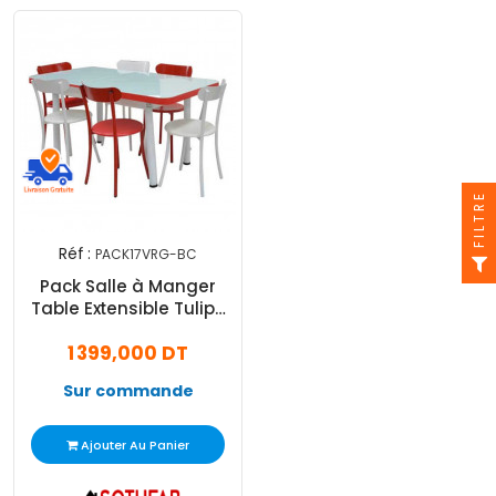
FILTRE
Réf :
PACK17VRG-BC
Pack Salle à Manger
Table Extensible Tulipe
avec 6 Chaises Spot
1 399,000 DT
Blanc et Rouge
Sur commande
Ajouter Au Panier