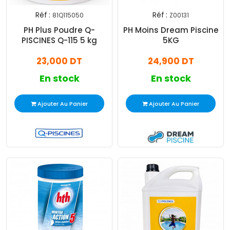
Réf :
Réf :
81Q115050
Z00131
PH Plus Poudre Q-
PH Moins Dream Piscine
PISCINES Q-115 5 kg
5KG
23,000 DT
24,900 DT
En stock
En stock
Ajouter Au Panier
Ajouter Au Panier