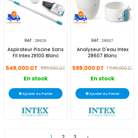
Réf :
Réf :
28626
28607
Aspirateur Piscine Sans
Analyseur D'eau Intex
Fil Intex ZR100 Blanc
28607 Blanc
549,000 DT
599,000 DT
689,000 DT
1 349,000 DT
En stock
En stock
Ajouter Au Panier
Ajouter Au Panier
1
2
3