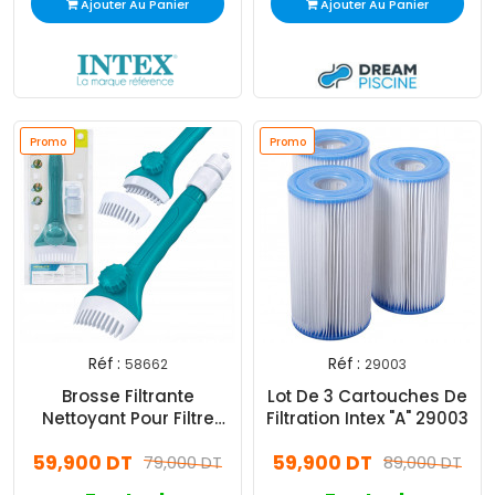
Ajouter Au Panier
Ajouter Au Panier
Promo
Promo
Réf :
Réf :
58662
29003
Brosse Filtrante
Lot De 3 Cartouches De
Nettoyant Pour Filtre
Filtration Intex "A" 29003
Bestway Aqualite 58662
59,900 DT
59,900 DT
79,000 DT
89,000 DT