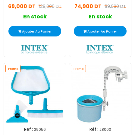
Noir
69,000 DT
74,900 DT
129,000 DT
89,000 DT
En stock
En stock
Ajouter Au Panier
Ajouter Au Panier
Promo
Promo
Réf :
Réf :
29056
28000