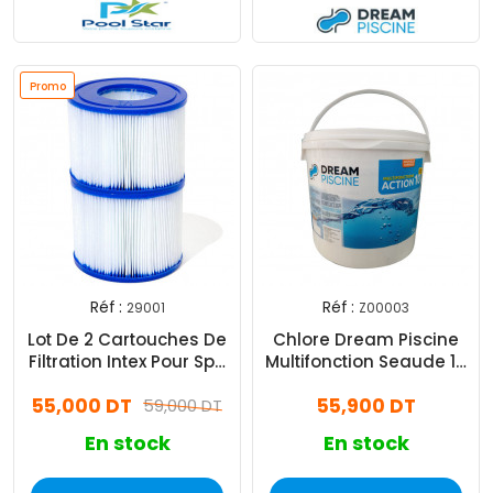
Promo
Réf :
Réf :
29001
Z00003
Lot De 2 Cartouches De
Chlore Dream Piscine
Filtration Intex Pour Spa
Multifonction Seaude 10
Gonflable
Actions 5 kg
55,000 DT
55,900 DT
59,000 DT
En stock
En stock