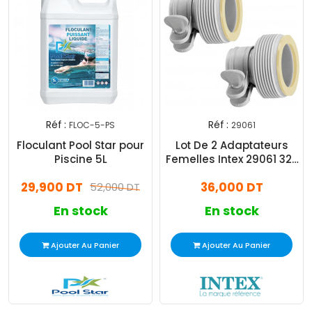
Réf :
Réf :
FLOC-5-PS
29061
Floculant Pool Star pour
Lot De 2 Adaptateurs
Piscine 5L
Femelles Intex 29061 32-
38 mm
29,900 DT
36,000 DT
52,000 DT
En stock
En stock
Ajouter Au Panier
Ajouter Au Panier