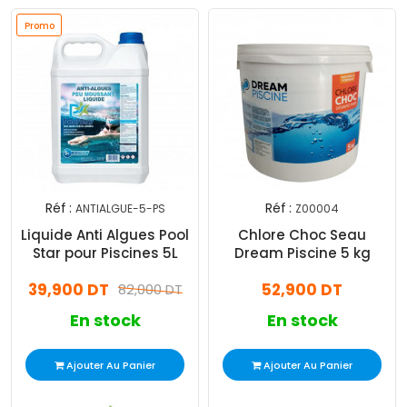
Promo
Réf :
Réf :
ANTIALGUE-5-PS
Z00004
Liquide Anti Algues Pool
Chlore Choc Seau
Star pour Piscines 5L
Dream Piscine 5 kg
39,900 DT
52,900 DT
82,000 DT
En stock
En stock
Ajouter Au Panier
Ajouter Au Panier