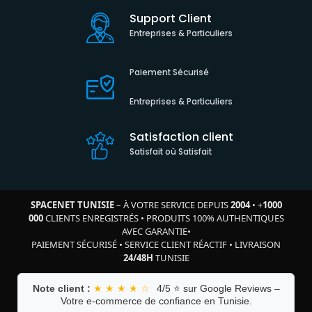
Support Client
Entreprises & Particuliers
Paiement Sécurisé
Entreprises & Particuliers
Satisfaction client
Satisfait où Satisfait
SPACENET TUNISIE
– À VOTRE SERVICE DEPUIS
2004
•
+
1000
000
CLIENTS ENREGISTRÉS
•
PRODUITS 100% AUTHENTIQUES
AVEC GARANTIE
•
PAIEMENT SÉCURISÉ
•
SERVICE CLIENT RÉACTIF
•
LIVRAISON
24/48H
TUNISIE
Note client :
★ ★ ★ ★ ☆
4/5 ⭐ sur Google Reviews –
Votre e-commerce de confiance en Tunisie.