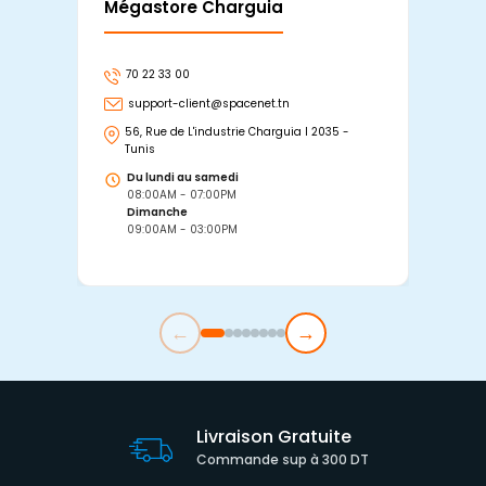
Mégastore Charguia
Mag
70 22 33 00
7
support-client@spacenet.tn
s
56, Rue de L'industrie Charguia I 2035 -
25
Tunis
Tu
Du lundi au samedi
D
08:00AM - 07:00PM
0
Dimanche
D
09:00AM - 03:00PM
0
←
→
Livraison Gratuite
Commande sup à 300 DT