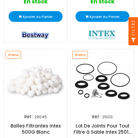
En stock
En stock
Ajouter Au Panier
Ajouter Au Panier
FILTRE
Promo
Promo
Réf :
Réf :
29045
25013
Balles Filtrantes Intex
Lot De Joints Pour Tout
500G Blanc
Filtre à Sable Intex 25013