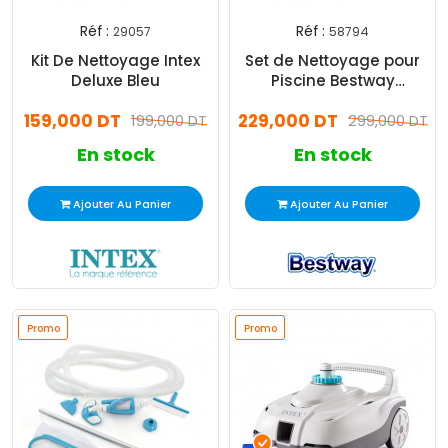
Réf :
Réf :
29057
58794
Kit De Nettoyage Intex
Set de Nettoyage pour
Deluxe Bleu
Piscine Bestway
Aquaclear 58794
159,000 DT
229,000 DT
199,000 DT
299,000 DT
En stock
En stock
Ajouter Au Panier
Ajouter Au Panier
Promo
Promo