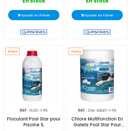
En stock
En stock
Ajouter Au Panier
Ajouter Au Panier
Promo
Promo
Réf :
Réf :
FLOC-1-PS
CHL-GALET-1-PS
Floculant Pool Star pour
Chlore Multifonction En
Piscine 1L
Galets Pool Star Pour
Piscine 1Kg