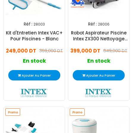
Réf :
Réf :
28003
28006
Kit d'Entretien Intex VAC+
Robot Aspirateur Piscine
Pour Piscines - Blanc
Intex ZX300 Nettoyage
Fond - Blanc
249,000 DT
399,000 DT
369,000 DT
649,000 DT
En stock
En stock
Ajouter Au Panier
Ajouter Au Panier
Promo
Promo