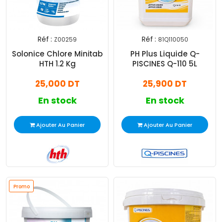
Réf :
Réf :
Z00259
81Q110050
Solonice Chlore Minitab
PH Plus Liquide Q-
HTH 1.2 Kg
PISCINES Q-110 5L
25,000 DT
25,900 DT
En stock
En stock
Ajouter Au Panier
Ajouter Au Panier
Promo