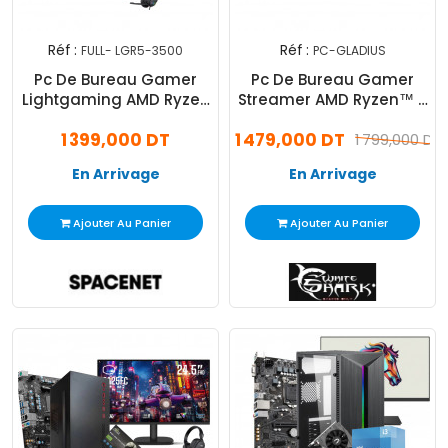
Réf :
Réf :
FULL- LGR5-3500
PC-GLADIUS
Pc De Bureau Gamer
Pc De Bureau Gamer
Lightgaming AMD Ryzen
Streamer AMD Ryzen™ 3
5 8Go 256Go SSD GT610
8Go 256Go SSD GTX
1 399,000 DT
1 479,000 DT
1660 Noir
1 799,000 DT
En Arrivage
En Arrivage
Ajouter Au Panier
Ajouter Au Panier