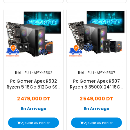
Réf :
Réf :
FULL-APEX-R502
FULL-APEX-R507
Pc Gamer Apex R502
Pc Gamer Apex R507
Ryzen 5 16Go 512Go SSD
Ryzen 5 3500X 24" 16Go
RTX 5050 8Go
512Go SSD RTX 4060 8Go
2 479,000 DT
2 549,000 DT
En Arrivage
En Arrivage
Ajouter Au Panier
Ajouter Au Panier