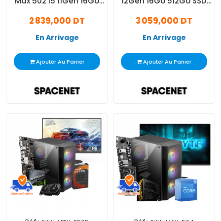
Max 502 i5 11Gén 16Go
12Gén 16Go 512Go SSD
512Go SSD RTX 5050 8Go
RTX 3050
2 839,000 DT
3 059,000 DT
En Arrivage
En Arrivage
Ajouter Au Panier
Ajouter Au Panier