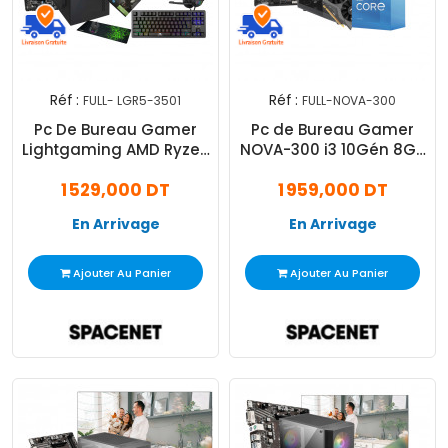
Réf :
Réf :
FULL- LGR5-3501
FULL-NOVA-300
Pc De Bureau Gamer
Pc de Bureau Gamer
Lightgaming AMD Ryzen
NOVA-300 i3 10Gén 8Go
5 16Go 256Go SSD
256Go SSD RTX 3050
1 529,000 DT
1 959,000 DT
En Arrivage
En Arrivage
Ajouter Au Panier
Ajouter Au Panier