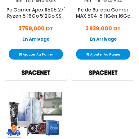
Réf :
Réf :
FULL-APEX-R505
FULL-MAX-504
Pc Gamer Apex R505 27"
Pc de Bureau Gamer
Ryzen 5 16Go 512Go SSD
MAX 504 i5 11Gén 16Go
RTX 5060Ti
512Go SSD RTX 5060 Ti
3 759,000 DT
3 939,000 DT
16Go
En Arrivage
En Arrivage
Ajouter Au Panier
Ajouter Au Panier