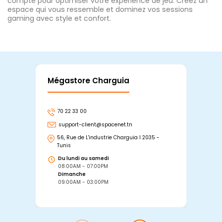
compte pour optimiser votre expérience de jeu. Créez un
espace qui vous ressemble et dominez vos sessions
gaming avec style et confort.
Mégastore Charguia
Mag
70 22 33 00
7
support-client@spacenet.tn
s
56, Rue de L'industrie Charguia I 2035 -
25
Tunis
Tu
Du lundi au samedi
D
08:00AM - 07:00PM
0
Dimanche
D
09:00AM - 03:00PM
0