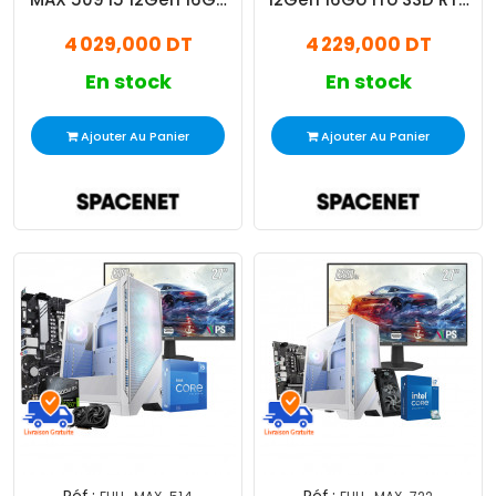
512Go SSD RTX 5060 Ti
4060
4 029,000 DT
4 229,000 DT
16Go
En stock
En stock
Ajouter Au Panier
Ajouter Au Panier
Réf :
Réf :