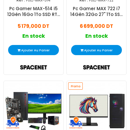
FULL-MAX-514
FULL-MAX-722
Pc Gamer MAX-514 i5
Pc Gamer MAX 722 i7
12Gén 16Go 1To SSD RTX
14Gén 32Go 27" 1To SSD
5060 Ti
RTX 5070 12Go
5 179,000 DT
6 699,000 DT
En stock
En stock
Ajouter Au Panier
Ajouter Au Panier
Promo
Promo