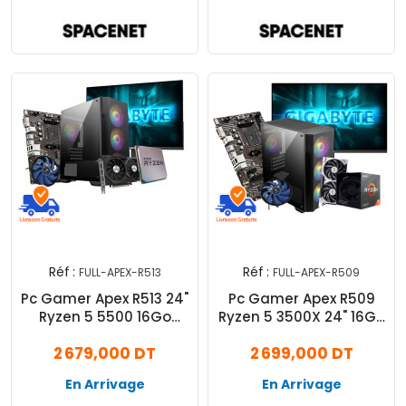
Réf :
Réf :
FULL-APEX-R513
FULL-APEX-R509
Pc Gamer Apex R513 24"
Pc Gamer Apex R509
Ryzen 5 5500 16Go
Ryzen 5 3500X 24" 16Go
512Go SSD RTX 4060 8Go
512Go SSD RTX 5060 8Go
2 679,000 DT
2 699,000 DT
En Arrivage
En Arrivage