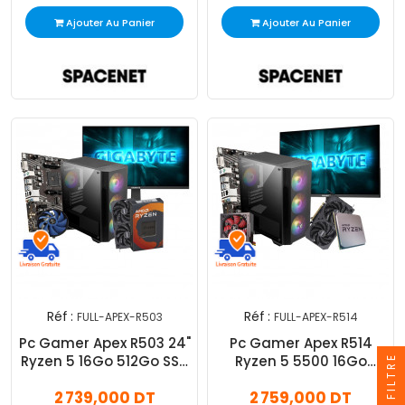
Ajouter Au Panier
Ajouter Au Panier
Réf :
Réf :
FULL-APEX-R503
FULL-APEX-R514
Pc Gamer Apex R503 24"
Pc Gamer Apex R514
Ryzen 5 16Go 512Go SSD
Ryzen 5 5500 16Go
FILTRE
RTX 5060 8Go
512Go SSD RTX 5050 8Go
2 739,000 DT
2 759,000 DT