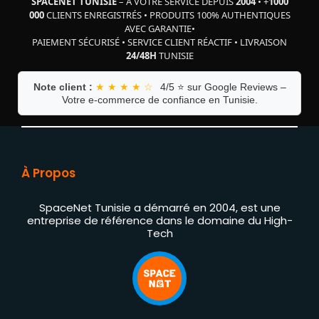
SPACENET TUNISIE
– À VOTRE SERVICE DEPUIS
2004
•
+
1000
000
CLIENTS ENREGISTRÉS
•
PRODUITS 100% AUTHENTIQUES
AVEC GARANTIE
•
PAIEMENT SÉCURISÉ
•
SERVICE CLIENT RÉACTIF
•
LIVRAISON
24/48H
TUNISIE
Note client :
★ ★ ★ ★ ☆
4/5 ⭐ sur Google Reviews –
Votre e-commerce de confiance en Tunisie.
À Propos
SpaceNet Tunisie a démarré en 2004, est une
entreprise de référence dans le domaine du High-
Tech