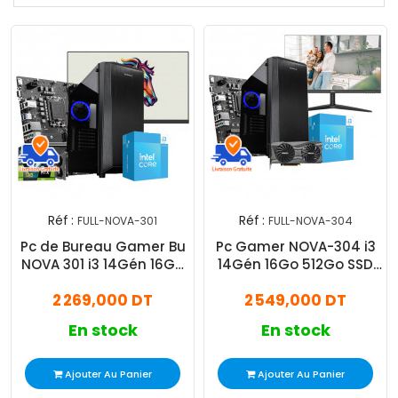
Réf :
Réf :
FULL-NOVA-301
FULL-NOVA-304
Pc de Bureau Gamer Bu
Pc Gamer NOVA-304 i3
NOVA 301 i3 14Gén 16Go
14Gén 16Go 512Go SSD
512Go SSD RTX 3050
RTX 3050 8Go
2 269,000 DT
2 549,000 DT
En stock
En stock
Ajouter Au Panier
Ajouter Au Panier