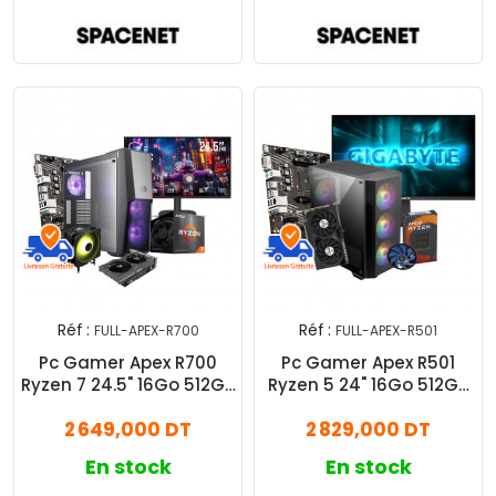
Réf :
Réf :
FULL-APEX-R700
FULL-APEX-R501
Pc Gamer Apex R700
Pc Gamer Apex R501
Ryzen 7 24.5" 16Go 512Go
Ryzen 5 24" 16Go 512Go
SSD RTX 3050 6Go
SSD RTX 4060 8Go
2 649,000 DT
2 829,000 DT
En stock
En stock