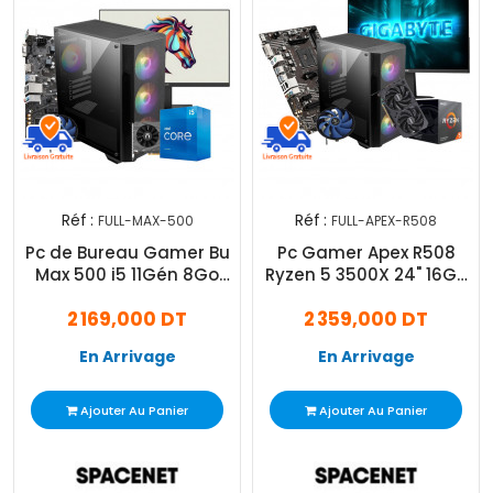
Réf :
Réf :
FULL-MAX-500
FULL-APEX-R508
Pc de Bureau Gamer Bu
Pc Gamer Apex R508
Max 500 i5 11Gén 8Go
Ryzen 5 3500X 24" 16Go
256Go SSD RTX 3050
512Go SSD RTX 5050 8Go
2 169,000 DT
2 359,000 DT
6Go
En Arrivage
En Arrivage
Ajouter Au Panier
Ajouter Au Panier