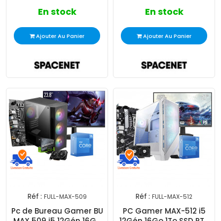
En stock
En stock
Ajouter Au Panier
Ajouter Au Panier
Réf :
Réf :
FULL-MAX-509
FULL-MAX-512
Pc de Bureau Gamer BU
PC Gamer MAX-512 i5
MAX 509 i5 12Gén 16Go
12Gén 16Go 1To SSD RTX