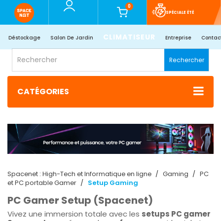
0
SPÉCIALE ÉTÉ
CLIMATISEUR
Déstockage
Salon De Jardin
Entreprise
Contac
Rechercher
CATÉGORIES
Spacenet : High-Tech et Informatique en ligne
Gaming
PC
et PC portable Gamer
Setup Gaming
PC Gamer Setup (Spacenet)
Vivez une immersion totale avec les
setups PC gamer