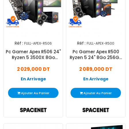
Réf :
Réf :
FULL-APEX-R506
FULL-APEX-R500
Pc Gamer Apex R506 24"
Pc Gamer Apex R500
Ryzen 5 3500X 8Go
Ryzen 5 24" 8Go 256Go
256Go SSD RTX 3050
SSD RTX 3050
2 029,000 DT
2 089,000 DT
En Arrivage
En Arrivage
Ajouter Au Panier
Ajouter Au Panier