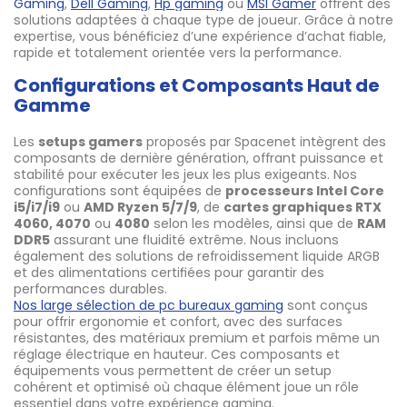
Gaming
,
Dell Gaming
,
Hp gaming
ou
MSI Gamer
offrent des
solutions adaptées à chaque type de joueur. Grâce à notre
expertise, vous bénéficiez d’une expérience d’achat fiable,
rapide et totalement orientée vers la performance.
Configurations et Composants Haut de
Gamme
Les
setups gamers
proposés par Spacenet intègrent des
composants de dernière génération, offrant puissance et
stabilité pour exécuter les jeux les plus exigeants. Nos
configurations sont équipées de
processeurs Intel Core
i5/i7/i9
ou
AMD Ryzen 5/7/9
, de
cartes graphiques RTX
4060, 4070
ou
4080
selon les modèles, ainsi que de
RAM
DDR5
assurant une fluidité extrême. Nous incluons
également des solutions de refroidissement liquide ARGB
et des alimentations certifiées pour garantir des
performances durables.
Nos large sélection de pc bureaux gaming
sont conçus
pour offrir ergonomie et confort, avec des surfaces
résistantes, des matériaux premium et parfois même un
réglage électrique en hauteur. Ces composants et
équipements vous permettent de créer un setup
cohérent et optimisé où chaque élément joue un rôle
essentiel dans votre expérience gaming.