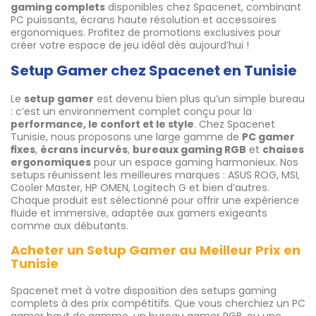
gaming complets
disponibles chez Spacenet, combinant
PC puissants, écrans haute résolution et accessoires
ergonomiques. Profitez de promotions exclusives pour
créer votre espace de jeu idéal dès aujourd’hui !
Setup Gamer chez Spacenet en Tunisie
Le
setup gamer
est devenu bien plus qu’un simple bureau
: c’est un environnement complet conçu pour la
performance, le confort et le style
. Chez Spacenet
Tunisie, nous proposons une large gamme de
PC gamer
fixes
,
écrans incurvés
,
bureaux gaming RGB
et
chaises
ergonomiques
pour un espace gaming harmonieux. Nos
setups réunissent les meilleures marques : ASUS ROG, MSI,
Cooler Master, HP OMEN, Logitech G et bien d’autres.
Chaque produit est sélectionné pour offrir une expérience
fluide et immersive, adaptée aux gamers exigeants
comme aux débutants.
Acheter un Setup Gamer au Meilleur Prix en
Tunisie
Spacenet met à votre disposition des setups gaming
complets à des prix compétitifs. Que vous cherchiez un PC
gamer haut de gamme, un bureau gamer RGB, ou une