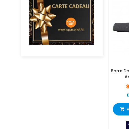
Barre De
A
8
A