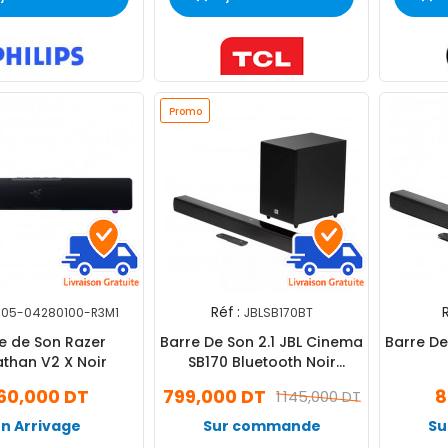
Promo
Réf :
R
Z05-04280100-R3M1
JBLSB170BT
e de Son Razer
Barre De Son 2.1 JBL Cinema
Barre De
athan V2 X Noir
SB170 Bluetooth Noir
(JBLSB170BLKUK)
60,000 DT
799,000 DT
8
1 145,000 DT
En Arrivage
Sur commande
Su