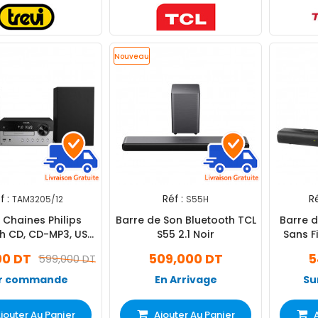
Nouveau
f :
Réf :
Ré
TAM3205/12
S55H
 Chaines Philips
Barre de Son Bluetooth TCL
Barre d
h CD, CD-MP3, USB,
S55 2.1 Noir
Sans F
(TAM3205/12)
B
00 DT
509,000 DT
5
599,000 DT
r commande
En Arrivage
Su
jouter Au Panier
Ajouter Au Panier