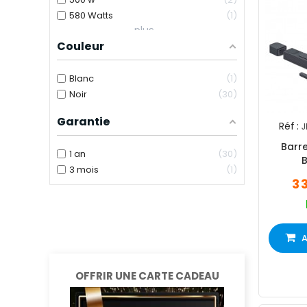
580 Watts
1
plus...
Couleur
Blanc
1
Noir
30
Garantie
Réf :
J
Barre
1 an
30
3 mois
1
3 
A
OFFRIR UNE CARTE CADEAU