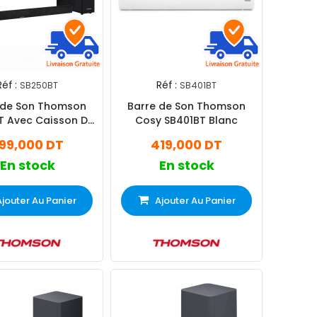
Réf :
Réf :
SB250BT
SB401BT
 de Son Thomson
Barre de Son Thomson
T Avec Caisson De
Cosy SB401BT Blanc
Basses Noir
99,000 DT
419,000 DT
En stock
En stock
Ajouter Au Panier
Ajouter Au Panier