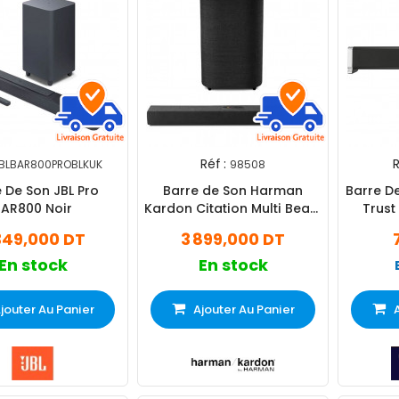
Réf :
R
BLBAR800PROBLKUK
98508
 De Son JBL Pro
Barre de Son Harman
Barre D
BAR800 Noir
Kardon Citation Multi Beam
Trust
700 Compact Noir
349,000 DT
3 899,000 DT
En stock
En stock
jouter Au Panier
Ajouter Au Panier