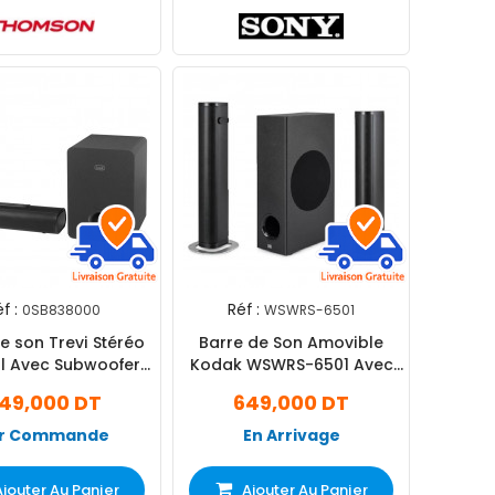
f :
Réf :
0SB838000
WSWRS-6501
e son Trevi Stéréo
Barre de Son Amovible
il Avec Subwoofer
Kodak WSWRS-6501 Avec
luetooth Noir
Caisson De Basses Noir
49,000 DT
649,000 DT
r Commande
En Arrivage
Ajouter Au Panier
Ajouter Au Panier