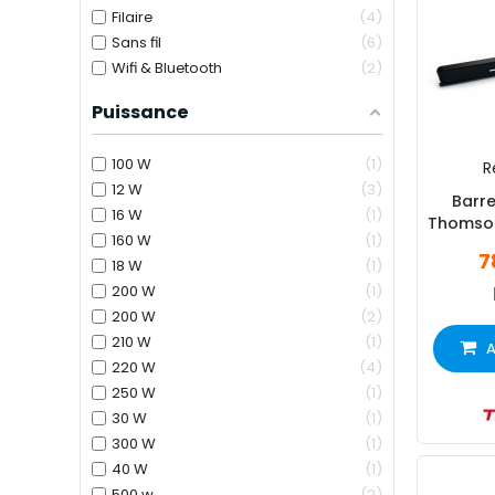
Filaire
4
Sans fil
6
Wifi & Bluetooth
2
Puissance
100 W
1
R
12 W
3
Barre
16 W
1
Thomson
160 W
1
7
18 W
1
200 W
1
200 W
2
210 W
1
A
220 W
4
250 W
1
30 W
1
300 W
1
40 W
1
500 w
2