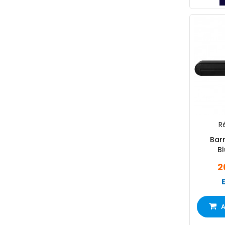
Ré
Barr
Bl
2
A