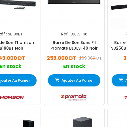
Réf :
Réf :
SB180BT
BLUES-40
 de Son Thomson
Barre De Son Sans Fil
Barre
B180BT Noir
Promate BLUES-40 Noir
SB250B
49,000 DT
259,000 DT
3
299,000 DT
En stock
En stock
jouter Au Panier
Ajouter Au Panier