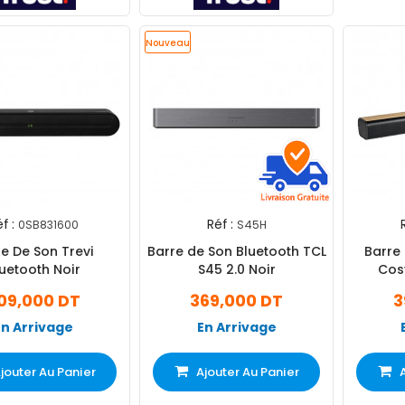
Nouveau
f :
Réf :
0SB831600
S45H
e De Son Trevi
Barre de Son Bluetooth TCL
Barre
uetooth Noir
S45 2.0 Noir
Cos
09,000 DT
369,000 DT
3
En Arrivage
En Arrivage
jouter Au Panier
Ajouter Au Panier