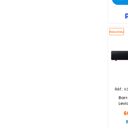
Nouveau
Réf :
R
Barr
Levi
6