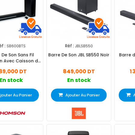
éf :
Réf :
SB600BTS
JBLSB550
 De Son Sans Fil
Barre De Son JBL SB550 Noir
Barre d
 Avec Caisson de
Basses Noir
89,000 DT
849,000 DT
1
En stock
En stock
jouter Au Panier
Ajouter Au Panier