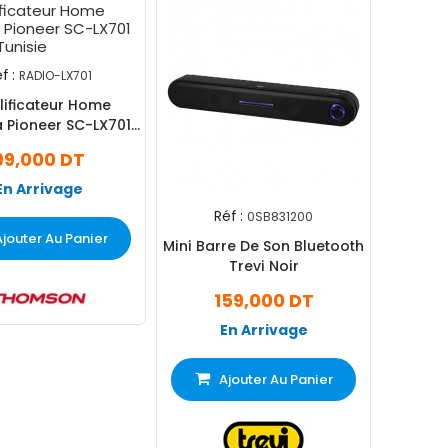
f :
RADIO-LX701
ificateur Home
 Pioneer SC-LX701
Noir
99,000 DT
En Arrivage
Réf :
0SB831200
Ajouter Au Panier
Mini Barre De Son Bluetooth
Trevi Noir
159,000 DT
En Arrivage
Ajouter Au Panier