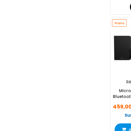
Promo
Ré
Micro
Bluetoot
FM 
459,0
Su
A