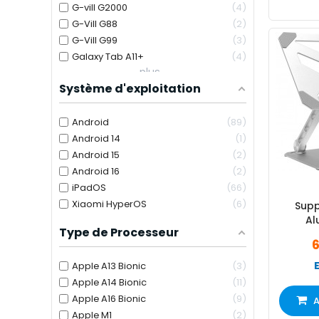
G-vill G2000
4
G-Vill G88
2
G-Vill G99
3
Galaxy Tab A11+
4
plus...
Système d'exploitation
Android
89
Android 14
1
Android 15
2
Android 16
2
iPadOS
66
Xiaomi HyperOS
6
Supp
Al
Type de Processeur
Apple A13 Bionic
3
Apple A14 Bionic
11
Apple A16 Bionic
9
A
Apple M1
2