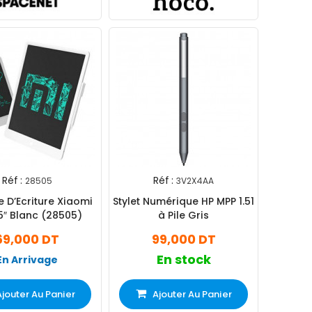
Réf :
Réf :
28505
3V2X4AA
e D’Ecriture Xiaomi
Stylet Numérique HP MPP 1.51
,5″ Blanc (28505)
à Pile Gris
69,000 DT
99,000 DT
En stock
En Arrivage
Ajouter Au Panier
Ajouter Au Panier