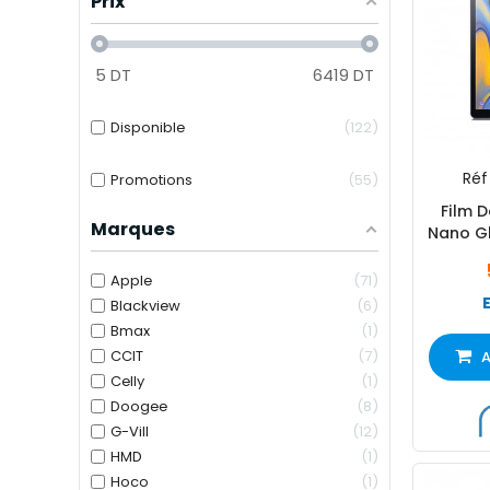
Prix
5
DT
6419
DT
Disponible
122
Réf 
Promotions
55
Film D
Marques
Nano Gl
S
Apple
71
Blackview
6
Bmax
1
CCIT
7
A
Celly
1
Doogee
8
G-Vill
12
HMD
1
Hoco
1