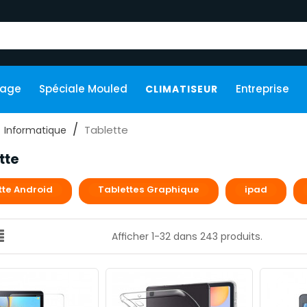
kage
Spéciale Mouled
Entreprise
CLIMATISEUR
Tablette
Informatique
tte
tte Android
Tablettes Graphique
ipad
Afficher 1-32 dans 243 produits.