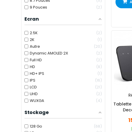
8.7 Pouces
11
A
9 Pouces
2
Ecran
2.5K
2
2K
1
Autre
20
Dynamic AMOLED 2X
2
Full HD
2
HD
8
HD+ IPS
1
IPS
16
LCD
21
UHD
2
Ré
WUXGA
4
Tablett
Deco
Stockage
1
128 Go
68