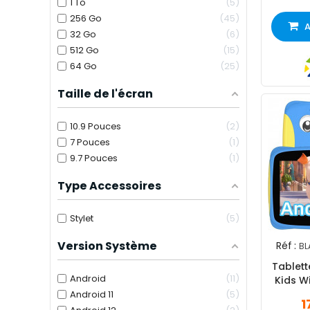
1 To
5
256 Go
45
A
32 Go
6
512 Go
15
64 Go
25
Taille de l'écran
10.9 Pouces
2
7 Pouces
1
9.7 Pouces
1
Type Accessoires
Stylet
5
Version Système
Réf :
BL
Tablett
Android
11
Android 11
5
1