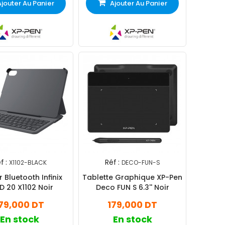
Ajouter Au Panier
Ajouter Au Panier
f :
Réf :
X1102-BLACK
DECO-FUN-S
r Bluetooth Infinix
Tablette Graphique XP-Pen
D 20 X1102 Noir
Deco FUN S 6.3'' Noir
79,000 DT
179,000 DT
En stock
En stock