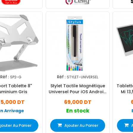
Réf :
Réf :
SP2-G
STYLET-UNIVERSEL
ort Tablette 8"
Stylet Tactile Magnétique
Tablett
uminium Gris
Universel Pour iOS Android
Mi 13
Windows
65,000 DT
69,000 DT
En stock
En Arrivage
jouter Au Panier
Ajouter Au Panier