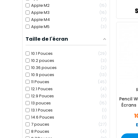
Apple M2
15
Apple M3
16
Apple M4
7
Apple M5
3
Taille de l'écran
10.1 Pouces
29
10.2 pouces
3
10.36 pouces
2
10.9 pouces
13
11 Pouces
45
12.1 Pouces
4
R
12.9 Pouces
6
Pencil W
13 pouces
15
Écrans 
13.1 Pouces
1
1
14.6 Pouces
1
7 pouces
27
8 Pouces
4