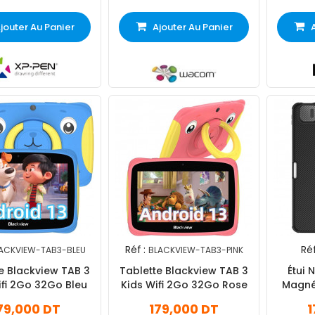
jouter Au Panier
Ajouter Au Panier
Réf :
Réf
ACKVIEW-TAB3-BLEU
BLACKVIEW-TAB3-PINK
e Blackview TAB 3
Tablette Blackview TAB 3
Étui 
Kids Wifi 2Go 32Go Bleu
Kids Wifi 2Go 32Go Rose
Magné
79,000 DT
179,000 DT
1