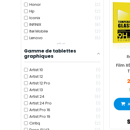
Honor
2
Hp
2
Iconix
2
INFINIX
8
Itel Mobile
2
Lenovo
5
plus...
Gamme de tablettes
graphiques
R
Film X606 Pour iPad Pro
Artist 10
1
T
Artist 12
1
Artist 12 Pro
1
Artist 13
1
Artist 24
6
Artist 24 Pro
1
A
Artist Pro 16
1
Artist Pro 19
1
Cintiq
2
Deco 01 V3
2