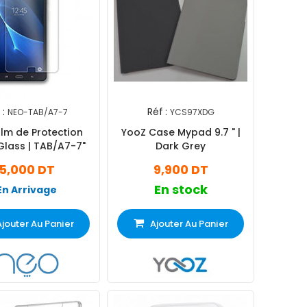
 :
Réf :
NEO-TAB/A7-7
YCS97XDG
ilm de Protection
YooZ Case Mypad 9.7 " |
lass | TAB/A7-7"
Dark Grey
5,000 DT
9,900 DT
En stock
En Arrivage
Ajouter Au Panier
Ajouter Au Panier