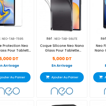
:
Réf :
Réf
NEO-TAB-T595
NEO-TAB-S6LITE
e Protection Neo
Coque Silicone Neo Nano
Neo F
ass Pour Tablette
Glass Pour Tablette
Nano G
amsung T595
Samsung S6 Lite 10.4"
5,000 DT
5,000 DT
En Arrivage
En Arrivage
jouter Au Panier
Ajouter Au Panier