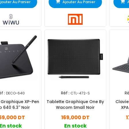
jouter Au Panier
Ajouter Au Panier
f :
Réf :
Ré
DECO-640
CTL-472-S
e Graphique XP-Pen
Tablette Graphique One By
Clavie
 640 6.3'' Noir
Wacom Small Noir
XPA
59,000 DT
169,000 DT
1
En stock
En stock