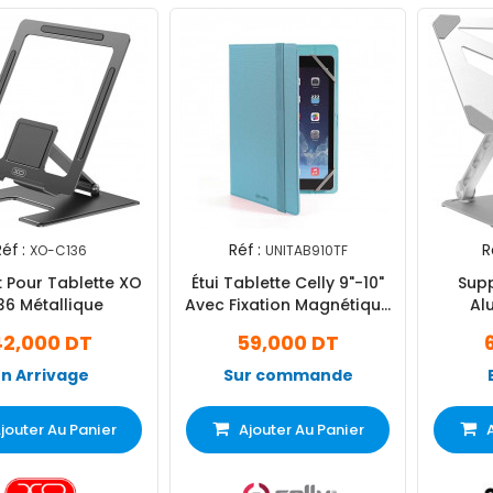
éf :
Réf :
R
XO-C136
UNITAB910TF
 Pour Tablette XO
Étui Tablette Celly 9"-10"
Supp
36 Métallique
Avec Fixation Magnétique
Al
Bleu
2,000 DT
59,000 DT
En Arrivage
Sur commande
jouter Au Panier
Ajouter Au Panier