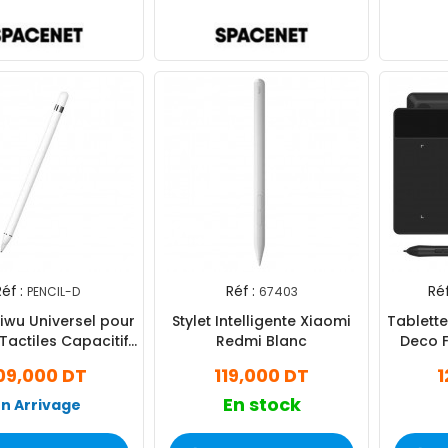
éf :
Réf :
Réf
PENCIL-D
67403
iwu Universel pour
Stylet Intelligente Xiaomi
Tablett
Tactiles Capacitif
Redmi Blanc
Deco F
Blanc
09,000 DT
119,000 DT
1
En stock
En Arrivage