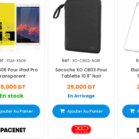
éf :
Réf :
R
FILM-X606
XO-CB03-NOIR
Sacoche XO CB03 Pour
Etu
ransparent
Tablette 10.9" Noir
25,000 DT
29,000 DT
En stock
En Arrivage
jouter Au Panier
Ajouter Au Panier