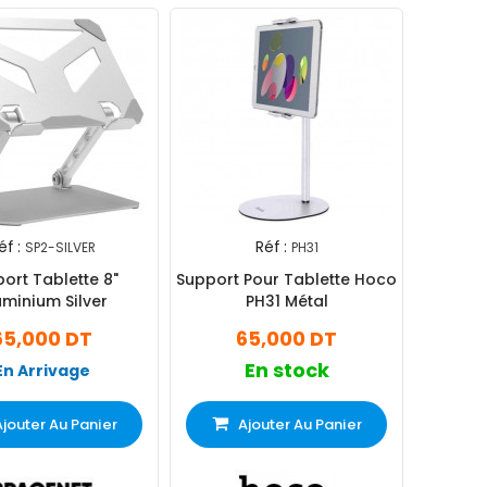
éf :
Réf :
SP2-SILVER
PH31
ort Tablette 8"
Support Pour Tablette Hoco
uminium Silver
PH31 Métal
65,000 DT
65,000 DT
En stock
En Arrivage
Ajouter Au Panier
Ajouter Au Panier