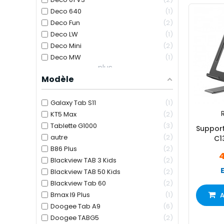
Deco 640
1
Deco Fun
2
Deco LW
1
Deco Mini
2
Deco MW
1
plus...
Modèle
Galaxy Tab S11
1
R
KT5 Max
2
Tablette G1000
3
Support
autre
2
C1
B86 Plus
2
4
Blackview TAB 3 Kids
2
Blackview TAB 50 Kids
2
Blackview Tab 60
2
Bmax I9 Plus
1
A
Doogee Tab A9
6
Doogee TABG5
2