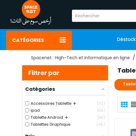
Déstoc
CATÉGORIES
Spacenet : High-Tech et Informatique en ligne
Table
Filtrer par
Table
Catégories
+
Accessoires Tablette
32
ipad
69
+
Tablette Android
98
Tablettes Graphique
46