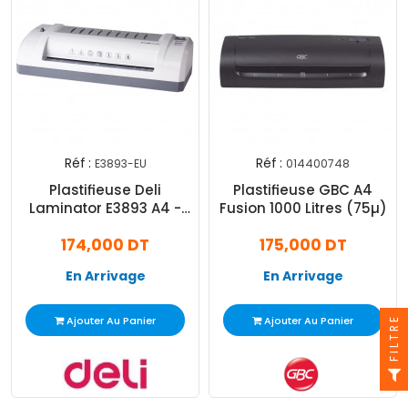
Réf :
Réf :
E3893-EU
014400748
Plastifieuse Deli
Plastifieuse GBC A4
Laminator E3893 A4 -
Fusion 1000 Litres (75µ)
Blanc
174,000 DT
175,000 DT
En Arrivage
En Arrivage
Ajouter Au Panier
Ajouter Au Panier
FILTRE