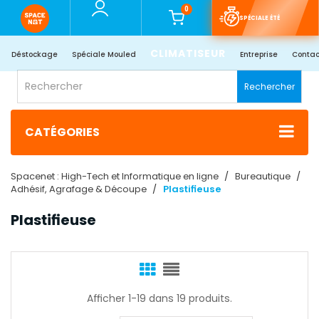
0
SPÉCIALE ÉTÉ
CLIMATISEUR
Déstockage
Spéciale Mouled
Entreprise
Contac
Rechercher
CATÉGORIES
Spacenet : High-Tech et Informatique en ligne
Bureautique
Adhésif, Agrafage & Découpe
Plastifieuse
Plastifieuse
Afficher 1-19 dans 19 produits.