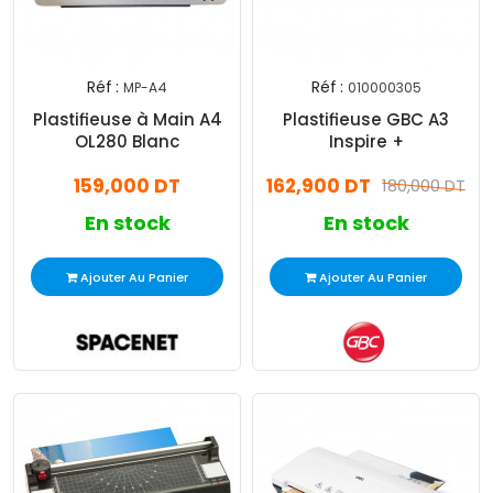
Réf :
Réf :
MP-A4
010000305
Plastifieuse à Main A4
Plastifieuse GBC A3
OL280 Blanc
Inspire +
159,000 DT
162,900 DT
180,000 DT
En stock
En stock
Ajouter Au Panier
Ajouter Au Panier