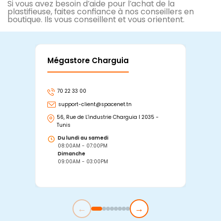
Si vous avez besoin d’aide pour l’achat de la
plastifieuse, faites confiance à nos conseillers en
boutique. Ils vous conseillent et vous orientent.
Mégastore Charguia
Mag
70 22 33 00
7
support-client@spacenet.tn
s
56, Rue de L'industrie Charguia I 2035 -
25
Tunis
Tu
Du lundi au samedi
D
08:00AM - 07:00PM
0
Dimanche
D
09:00AM - 03:00PM
0
←
→