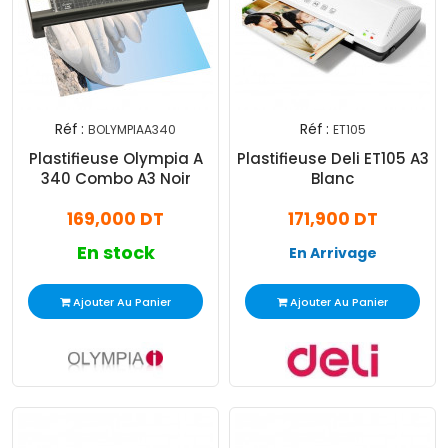
Réf :
Réf :
BOLYMPIAA340
ET105
Plastifieuse Olympia A
Plastifieuse Deli ET105 A3
340 Combo A3 Noir
Blanc
169,000 DT
171,900 DT
En stock
En Arrivage
Ajouter Au Panier
Ajouter Au Panier