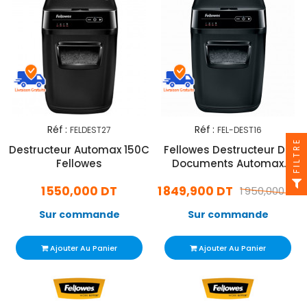
Réf :
Réf :
FELDEST27
FEL-DEST16
FILTRE
Destructeur Automax 150C
Fellowes Destructeur De
Fellowes
Documents Automax
200C Noir
1 550,000 DT
1 849,900 DT
1 950,000 DT
Sur commande
Sur commande
Ajouter Au Panier
Ajouter Au Panier