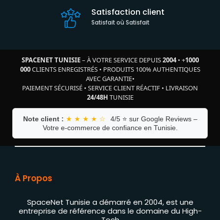
Satisfaction client
Satisfait où Satisfait
SPACENET TUNISIE
– À VOTRE SERVICE DEPUIS
2004
•
+
1000
000
CLIENTS ENREGISTRÉS
•
PRODUITS 100% AUTHENTIQUES
AVEC GARANTIE
•
PAIEMENT SÉCURISÉ
•
SERVICE CLIENT RÉACTIF
•
LIVRAISON
24/48H
TUNISIE
Note client :
★ ★ ★ ★ ☆
4/5 ⭐ sur Google Reviews –
Votre e-commerce de confiance en Tunisie.
À Propos
SpaceNet Tunisie a démarré en 2004, est une
entreprise de référence dans le domaine du High-
Tech