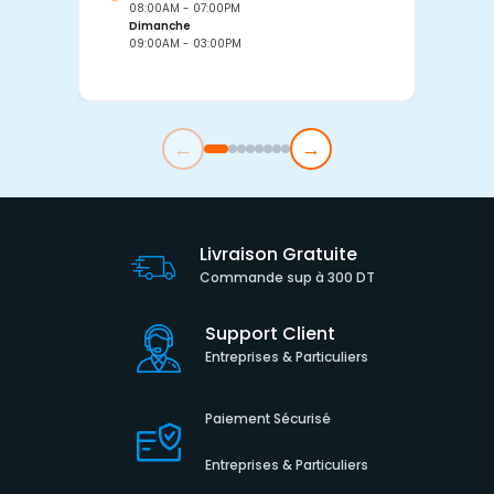
08:00AM - 07:00PM
0
Dimanche
D
09:00AM - 03:00PM
0
←
→
Livraison Gratuite
Commande sup à 300 DT
Support Client
Entreprises & Particuliers
Paiement Sécurisé
Entreprises & Particuliers