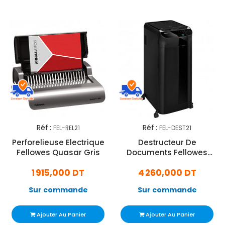
Réf :
Réf :
FEL-REL21
FEL-DEST21
Perforelieuse Electrique
Destructeur De
Fellowes Quasar Gris
Documents Fellowes
AutoMax 550CL Noir
1 915,000 DT
4 260,000 DT
Sur commande
Sur commande
Ajouter Au Panier
Ajouter Au Panier