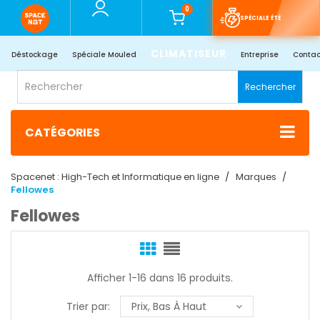
0
SPÉCIALE ÉTÉ
CLIMATISEUR
Déstockage
Spéciale Mouled
Entreprise
Contac
Rechercher
CATÉGORIES
Spacenet : High-Tech et Informatique en ligne
Marques
Fellowes
Fellowes
Afficher 1-16 dans 16 produits.
Trier par:
Prix, Bas À Haut