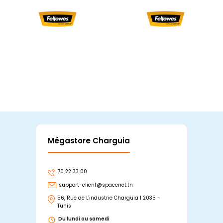
Mégastore Charguia
Mag
70 22 33 00
7
support-client@spacenet.tn
s
56, Rue de L'industrie Charguia I 2035 -
25
Tunis
Tu
Du lundi au samedi
D