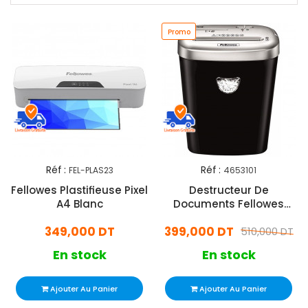
Promo
Réf :
Réf :
FEL-PLAS23
4653101
Fellowes Plastifieuse Pixel
Destructeur De
A4 Blanc
Documents Fellowes
Powershred 53C Noir
349,000 DT
399,000 DT
510,000 DT
En stock
En stock
Ajouter Au Panier
Ajouter Au Panier