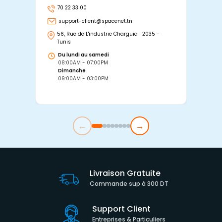
70 22 33 00
7
support-client@spacenet.tn
s
56, Rue de L'industrie Charguia I 2035 -
25
Tunis
Tu
Du lundi au samedi
D
08:00AM - 07:00PM
0
Dimanche
D
09:00AM - 03:00PM
0
←
→
Livraison Gratuite
Commande sup à 300 DT
Support Client
Entreprises & Particuliers