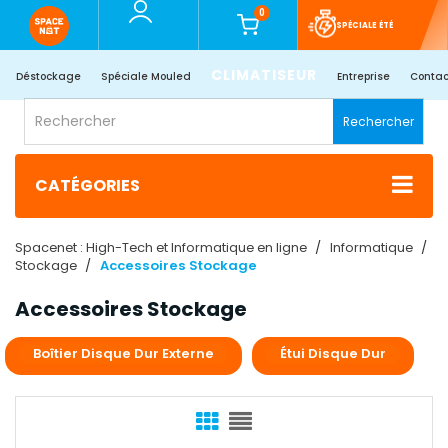
0
SPÉCIALE ÉTÉ
CLIMATISEUR
Déstockage
Spéciale Mouled
Entreprise
Contac
Rechercher
CATÉGORIES
Spacenet : High-Tech et Informatique en ligne
Informatique
Stockage
Accessoires Stockage
Accessoires Stockage
Boîtier Disque Dur Externe
Étui Disque Dur