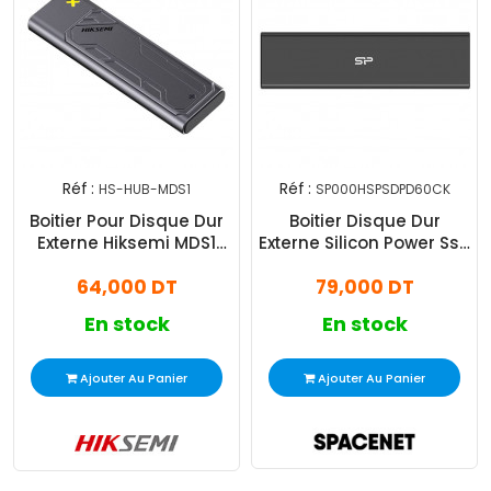
Réf :
Réf :
HS-HUB-MDS1
SP000HSPSDPD60CK
Boitier Pour Disque Dur
Boitier Disque Dur
Externe Hiksemi MDS1
Externe Silicon Power Ssd
Gris
Usb 3.2
64,000 DT
79,000 DT
En stock
En stock
Ajouter Au Panier
Ajouter Au Panier