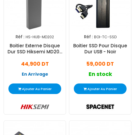
Réf :
Réf :
HS-HUB-MD202
BOI-TC-SSD
Boitier Externe Disque
Boitier SSD Pour Disque
Dur SSD Hiksemi MD202
Dur USB - Noir
Type C NVME Gris
44,900 DT
59,000 DT
En stock
En Arrivage
Ajouter Au Panier
Ajouter Au Panier