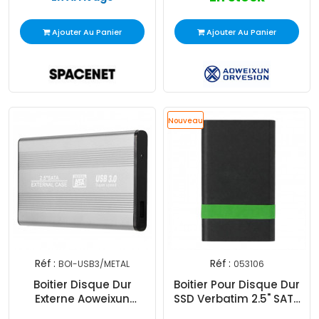
Ajouter Au Panier
Ajouter Au Panier
Nouveau
Réf :
Réf :
BOI-USB3/METAL
053106
Boitier Disque Dur
Boitier Pour Disque Dur
Externe Aoweixun
SSD Verbatim 2.5" SATA
Orvesion 2.5" USB 3.0
USB3.2 Noir