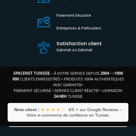
Paiement Sécurisé
Entreprises & Particuliers
Satisfaction client
Satisfait où Satisfait
SPACENET TUNISIE
– À VOTRE SERVICE DEPUIS
2004
•
+
1000
000
CLIENTS ENREGISTRÉS
•
PRODUITS 100% AUTHENTIQUES
AVEC GARANTIE
•
PAIEMENT SÉCURISÉ
•
SERVICE CLIENT RÉACTIF
•
LIVRAISON
24/48H
TUNISIE
Note client :
★ ★ ★ ★ ☆
4/5 ⭐ sur Google Reviews –
Votre e-commerce de confiance en Tunisie.