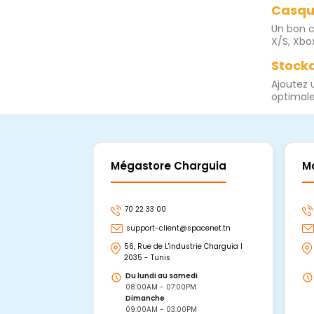
Casqu
Un bon c
X/S, Xbo
Stocka
Ajoutez 
optimale
Mégastore Charguia
M
70 22 33 00
support-client@spacenet.tn
56, Rue de L'industrie Charguia I
2035 - Tunis
Du lundi au samedi
08:00AM - 07:00PM
Dimanche
09:00AM - 03:00PM