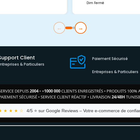
Dim Fermé
←
→
Support Client
Paiement Sécurisé
Entreprises & Particuliers
Entreprises & Particuliers
SERVICE DEPUIS
2004
•
+
1000 000
CLIENTS ENREGISTRÉS
•
PRODUITS 100% 
PAIEMENT SÉCURISÉ
•
SERVICE CLIENT RÉACTIF
•
LIVRAISON
24/48H
TUNISI
★ ★ ★ ★ ☆
4/5 ⭐ sur Google Reviews – Votre e-commerce de confian