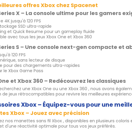
illeures offres Xbox chez Spacenet
eries X – La console ultime pour les gamers ex
e 4K jusqu'à 120 FPS
stockage SSD ultra-rapide
ing et Quick Resume pour un gameplay fluide
le avec tous les jeux Xbox One et Xbox 360
eries S – Une console next-gen compacte et a
squ'à 120 FPS
érique, sans lecteur de disque
e pour des chargements ultra-rapides
ur le Xbox Game Pass
ne et Xbox 360 – Redécouvrez les classiques
recherchez une Xbox One ou une Xbox 360 , nous avons égalem
n de jeux rétrocompatibles pour revivre les meilleures expérien
soires Xbox – Équipez-vous pour une meill
es Xbox – Jouez avec précision
z nos manettes sans fil Xbox , disponibles en plusieurs coloris 
 et d'une réactivité optimale pour tous vos jeux préférés.