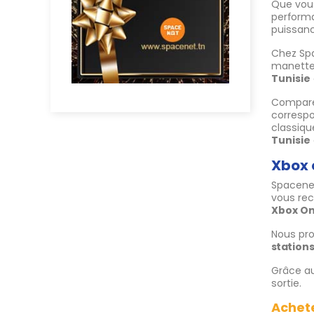
Que vou
performa
puissanc
Chez Spa
manettes
Tunisie
Compare
correspo
classiqu
Tunisie
Xbox 
Spacenet
vous rec
Xbox O
Nous pr
station
Grâce a
sortie.
Achete