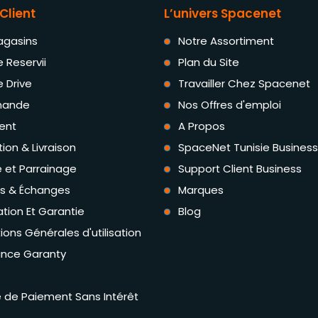
Client
L’univers Spacenet
agasins
Notre Assortiment
e Reservii
Plan du Site
e Drive
Travailler Chez Spacenet
ande
Nos Offres d'emploi
ent
A Propos
tion & Livraison
SpaceNet Tunisie Business
té et Parrainage
Support Client Business
rs & Échanges
Marques
tion Et Garantie
Blog
ions Générales d'utilisation
ance Garanty
té de Paiement Sans Intérêt