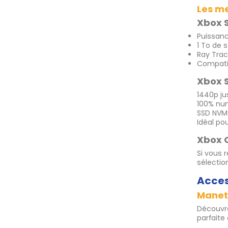
Les me
Xbox S
Puissanc
1 To de 
Ray Trac
Compatib
Xbox S
1440p ju
100% num
SSD NVM
Idéal po
Xbox O
Si vous 
sélectio
Acces
Manett
Découvre
parfaite