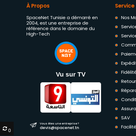
À Propos
Service 
SpaceNet Tunisie a démarré en
Nos M
2004, est une entreprise de
Servic
référence dans le domaine du
High-Tech
Servic
Comm
Paiem
Expédi
Fidéli
Vu sur TV
Retou
Répara
Condit
Assur
SAV
Vous êtes une entreprise ?
Facili
devis@spacenet.tn
0
0