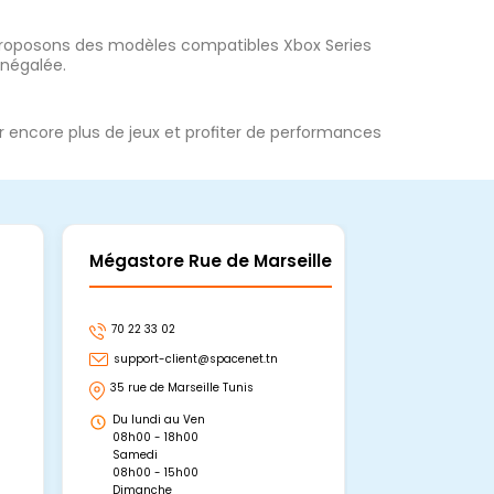
proposons des modèles compatibles Xbox Series
inégalée.
r encore plus de jeux et profiter de performances
Mégastore Rue de Marseille
Mégastore
70 22 33 02
70 22 33 06
support-client@spacenet.tn
support-clie
35 rue de Marseille Tunis
Avenue Abou 
Hammamet, 
Du lundi au Ven
Du lundi au 
08h00 - 18h00
08h00 - 19h0
Samedi
Dimanche
08h00 - 15h00
09h00 - 15h0
Dimanche