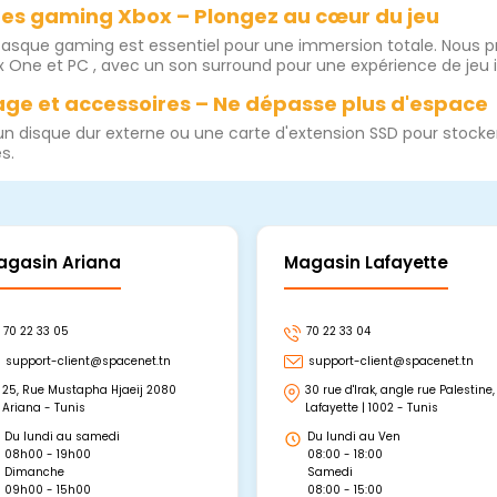
es gaming Xbox – Plongez au cœur du jeu
asque gaming est essentiel pour une immersion totale. Nous 
x One et PC , avec un son surround pour une expérience de jeu 
ge et accessoires – Ne dépasse plus d'espace
un disque dur externe ou une carte d'extension SSD pour stocke
s.
agasin Ariana
Magasin Lafayette
70 22 33 05
70 22 33 04
support-client@spacenet.tn
support-client@spacenet.tn
25, Rue Mustapha Hjaeij 2080
30 rue d'Irak, angle rue Palestine,
Ariana - Tunis
Lafayette | 1002 - Tunis
Du lundi au samedi
Du lundi au Ven
08h00 - 19h00
08:00 - 18:00
Dimanche
Samedi
09h00 - 15h00
08:00 - 15:00