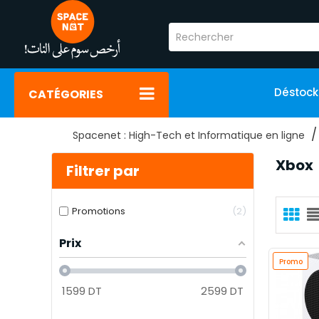
Déstoc
CATÉGORIES
Spacenet : High-Tech et Informatique en ligne
Xbox
Filtrer par
Promotions
2
Prix
Promo
1599
DT
2599
DT