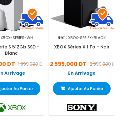
Réf :
XBOX-SERIES-WH
XBOX-SERIEX-BLACK
rie S 512Gb SSD -
XBOX Séries X 1 To - Noir
Blanc
000 DT
2 599,000 DT
1 999,000 DT
2 999,000 DT
En Arrivage
En Arrivage
jouter Au Panier
Ajouter Au Panier