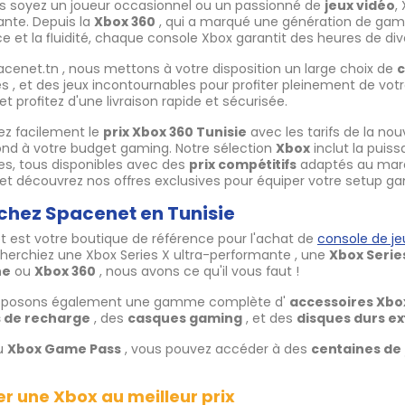
s soyez un joueur occasionnel ou un passionné de
jeux vidéo
,
nte. Depuis la
Xbox 360
, qui a marqué une génération de gam
e et la fluidité, chaque console Xbox garantit des heures de di
cenet.tn , nous mettons à votre disposition un large choix de
c
 , et des jeux incontournables pour profiter pleinement de vot
et profitez d'une livraison rapide et sécurisée.
z facilement le
prix Xbox 360 Tunisie
avec les tarifs de la nou
nd à votre budget gaming. Notre sélection
Xbox
inclut la puis
es, tous disponibles avec des
prix compétitifs
adaptés au marc
et découvrez nos offres exclusives pour équiper votre setup g
chez Spacenet en Tunisie
 est votre boutique de référence pour l'achat de
console de je
herchiez une Xbox Series X ultra-performante , une
Xbox Serie
ne
ou
Xbox 360
, nous avons ce qu'il vous faut !
oposons également une gamme complète d'
accessoires Xbo
s de recharge
, des
casques gaming
, et des
disques durs e
u
Xbox Game Pass
, vous pouvez accéder à des
centaines de
r une Xbox au meilleur prix