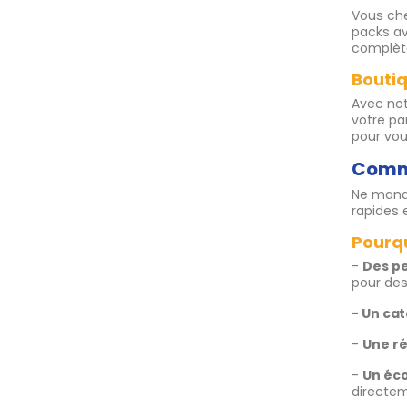
Vous ch
packs a
complèt
Boutiq
Avec not
votre pa
pour vo
Comma
Ne manq
rapides 
Pourqu
-
Des p
pour des
- Un ca
-
Une ré
-
Un éc
directem