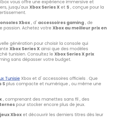
 Xbox vous offre une expérience immersive et
ers, jusqu'aux
Xbox Series X
et
S
, conçue pour la
vertissement.
onsoles Xbox
, d'
accessoires gaming
, de
re passion. Achetez votre
Xbox au meilleur prix en
velle génération pour choisir la console qui
sante
Xbox Series X
ainsi que des modèles
hé tunisien. Consultez le
Xbox Series X prix
aming sans dépasser votre budget.
ux Tunisie
Xbox et d' accessoires officiels . Que
s S
plus compacte et numérique , ou même une
x
, comprenant des manettes sans fil , des
xternes
pour stocker encore plus de jeux.
jeux Xbox
et découvrir les derniers titres dès leur