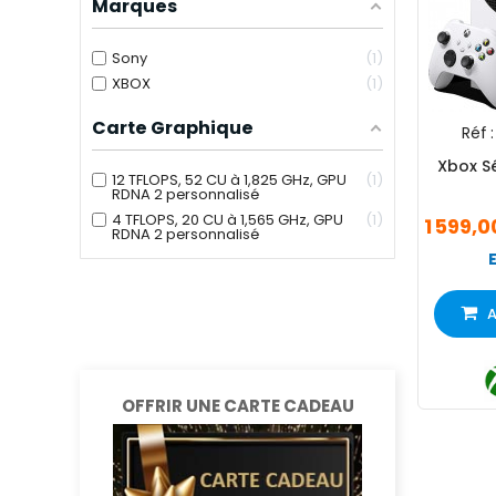
Marques
Sony
1
XBOX
1
Carte Graphique
Réf :
Xbox Sé
12 TFLOPS, 52 CU à 1,825 GHz, GPU
1
RDNA 2 personnalisé
4 TFLOPS, 20 CU à 1,565 GHz, GPU
1
1 599,
RDNA 2 personnalisé
A
OFFRIR UNE CARTE CADEAU