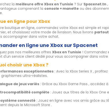
erchez la
meilleure offre Xbox en Tunisie
? Sur
Spacenet.tn
,
vantageux comprenant la
console + manette
ou des abonneme
e.
ue en ligne pour Xbox
re boutique en ligne, commandez votre Xbox est simple et rapid
nier, et choisissez votre mode de livraison. Nous livrons
partout
us accompagner dans votre achat.
nder en ligne une Xbox sur Spacenet
uez pas nos meilleures offres
Xbox en Tunisie
! Commandez en 
et d'un service client dédié pour vous accompagner dans votre
oi choisir une Xbox ?
erformances exceptionnelles
: Avec la Xbox Series X , profite
 graphismes ultra-réalistes.
talogue de jeux variés
: Grâce au Xbox Game Pass , accédez à 
trocompatibilité complète
: Jouez aux titres de la Xbox One e
osystème connecté
: Jouez en ligne avec vos amis grâce au Xb
ent depuis le Microsoft Store .