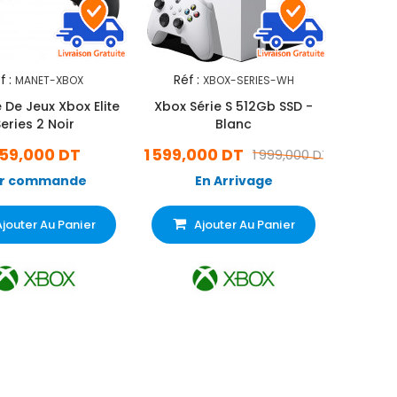
f :
Réf :
MANET-XBOX
XBOX-SERIES-WH
 De Jeux Xbox Elite
Xbox Série S 512Gb SSD -
eries 2 Noir
Blanc
59,000 DT
1 599,000 DT
1 999,000 DT
r commande
En Arrivage
Ajouter Au Panier
Ajouter Au Panier