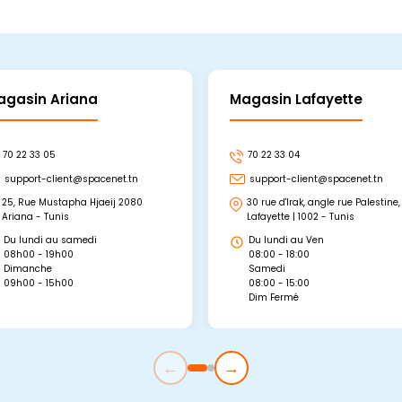
agasin Ariana
Magasin Lafayette
70 22 33 05
70 22 33 04
support-client@spacenet.tn
support-client@spacenet.tn
25, Rue Mustapha Hjaeij 2080
30 rue d'Irak, angle rue Palestine,
Ariana - Tunis
Lafayette | 1002 - Tunis
Du lundi au samedi
Du lundi au Ven
08h00 - 19h00
08:00 - 18:00
Dimanche
Samedi
09h00 - 15h00
08:00 - 15:00
Dim Fermé
←
→