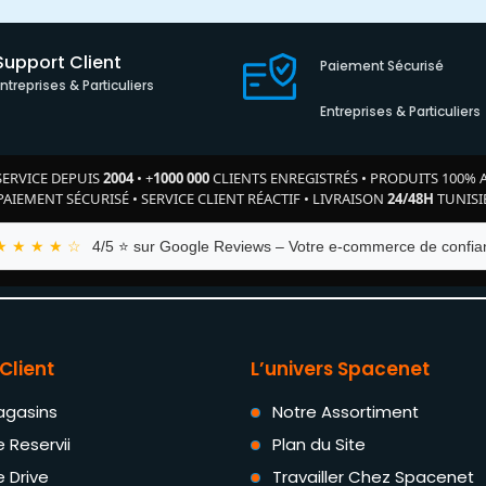
Support Client
Paiement Sécurisé
Entreprises & Particuliers
Entreprises & Particuliers
SERVICE DEPUIS
2004
•
+
1000 000
CLIENTS ENREGISTRÉS
•
PRODUITS 100% 
PAIEMENT SÉCURISÉ
•
SERVICE CLIENT RÉACTIF
•
LIVRAISON
24/48H
TUNISI
★ ★ ★ ★ ☆
4/5 ⭐ sur Google Reviews – Votre e-commerce de confian
Client
L’univers Spacenet
agasins
Notre Assortiment
e Reservii
Plan du Site
e Drive
Travailler Chez Spacenet