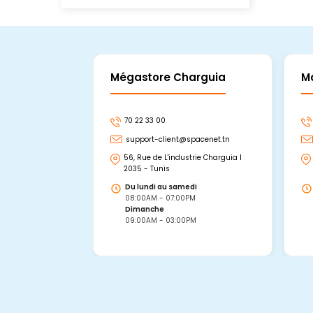
Mégastore Charguia
M
70 22 33 00
support-client@spacenet.tn
56, Rue de L'industrie Charguia I
2035 - Tunis
Du lundi au samedi
08:00AM - 07:00PM
Dimanche
09:00AM - 03:00PM