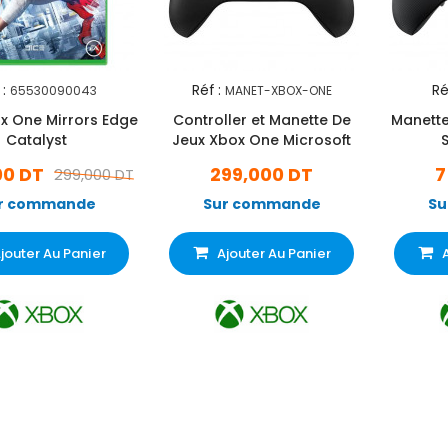
:
Réf :
Ré
65530090043
MANET-XBOX-ONE
x One Mirrors Edge
Controller et Manette De
Manette
Catalyst
Jeux Xbox One Microsoft
S
00 DT
299,000 DT
7
299,000 DT
r commande
Sur commande
Su
jouter Au Panier
Ajouter Au Panier