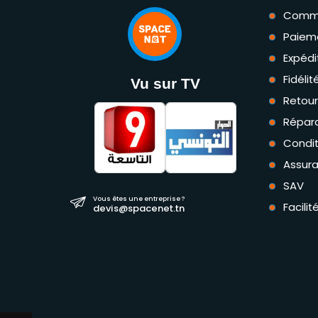
Comm
Paiem
Expédi
Fidéli
Vu sur TV
Retou
Répara
Condit
Assur
SAV
Vous êtes une entreprise ?
Facili
devis@spacenet.tn