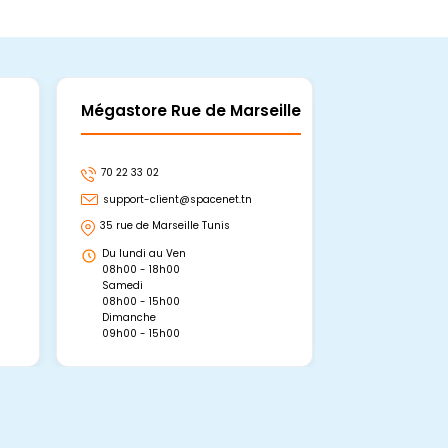
Mégastore Rue de Marseille
Mégastore
70 22 33 02
70 22 33 06
support-client@spacenet.tn
support-clie
35 rue de Marseille Tunis
Avenue Abou 
Hammamet, 
Du lundi au Ven
Du lundi au 
08h00 - 18h00
08h00 - 19h0
Samedi
Dimanche
08h00 - 15h00
09h00 - 15h0
Dimanche
09h00 - 15h00