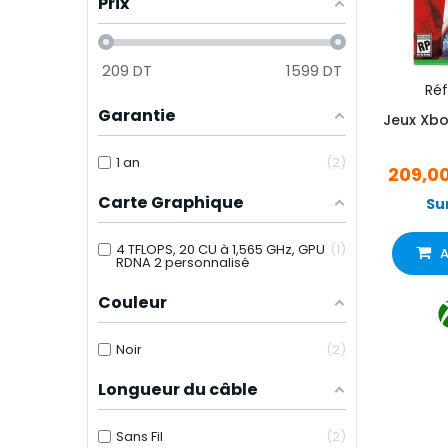
Prix
209
DT
1599
DT
Réf 
Garantie
Jeux Xbo
1 an
2
209,0
Carte Graphique
Su
4 TFLOPS, 20 CU à 1,565 GHz, GPU
1
A
RDNA 2 personnalisé
Couleur
Noir
2
Longueur du câble
Sans Fil
2