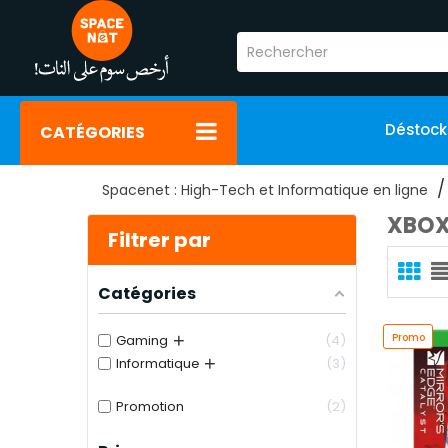
Déstoc
CATÉGORIES
Spacenet : High-Tech et Informatique en ligne
XBO
Filtrer par
Catégories
+
Promo
Gaming
4
+
Informatique
3
Promotion
2