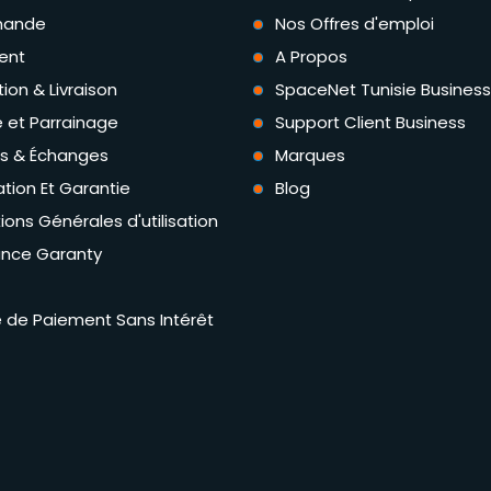
ande
Nos Offres d'emploi
ent
A Propos
tion & Livraison
SpaceNet Tunisie Business
té et Parrainage
Support Client Business
rs & Échanges
Marques
tion Et Garantie
Blog
ions Générales d'utilisation
ance Garanty
té de Paiement Sans Intérêt