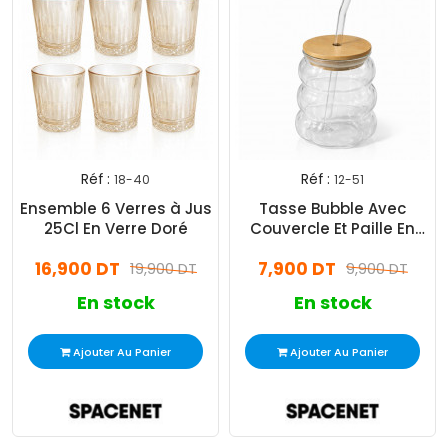
Réf :
Réf :
18-40
12-51
Ensemble 6 Verres à Jus
Tasse Bubble Avec
25Cl En Verre Doré
Couvercle Et Paille En
Verre
16,900 DT
7,900 DT
19,900 DT
9,900 DT
En stock
En stock
Ajouter Au Panier
Ajouter Au Panier