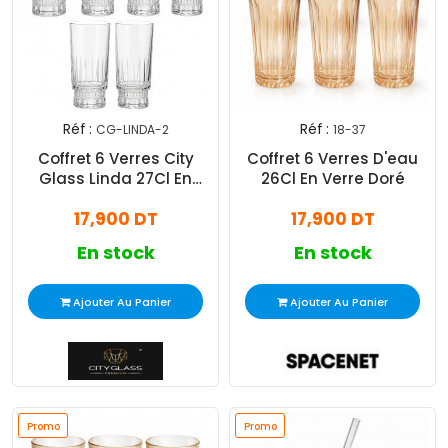
Réf :
Réf :
CG-LINDA-2
18-37
Coffret 6 Verres City
Coffret 6 Verres D'eau
Glass Linda 27Cl En
26Cl En Verre Doré
Verre
17,900 DT
17,900 DT
En stock
En stock
Ajouter Au Panier
Ajouter Au Panier
Promo
Promo