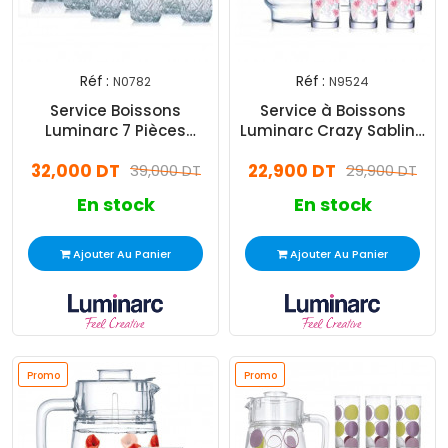
Réf :
Réf :
N0782
N9524
Service Boissons
Service à Boissons
Luminarc 7 Pièces
Luminarc Crazy Sabline
Transparent
7 Pièces
32,000 DT
22,900 DT
39,000 DT
29,900 DT
En stock
En stock
Ajouter Au Panier
Ajouter Au Panier
Promo
Promo