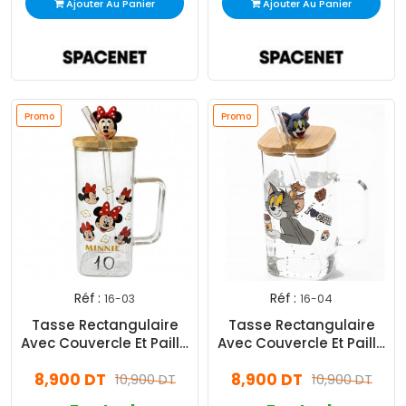
Ajouter Au Panier
Ajouter Au Panier
Promo
Promo
Réf :
Réf :
16-03
16-04
Tasse Rectangulaire
Tasse Rectangulaire
Avec Couvercle Et Paille
Avec Couvercle Et Paille
Minnie Mouse En Verre
Tom et Jerry En Verre
8,900 DT
8,900 DT
10,900 DT
10,900 DT