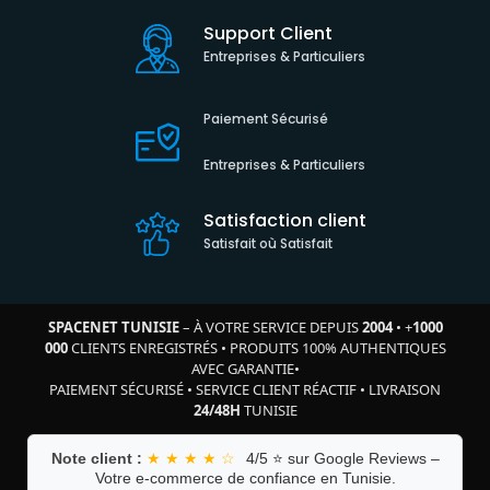
Support Client
Entreprises & Particuliers
Paiement Sécurisé
Entreprises & Particuliers
Satisfaction client
Satisfait où Satisfait
SPACENET TUNISIE
– À VOTRE SERVICE DEPUIS
2004
•
+
1000
000
CLIENTS ENREGISTRÉS
•
PRODUITS 100% AUTHENTIQUES
AVEC GARANTIE
•
PAIEMENT SÉCURISÉ
•
SERVICE CLIENT RÉACTIF
•
LIVRAISON
24/48H
TUNISIE
Note client :
★ ★ ★ ★ ☆
4/5 ⭐ sur Google Reviews –
Votre e-commerce de confiance en Tunisie.