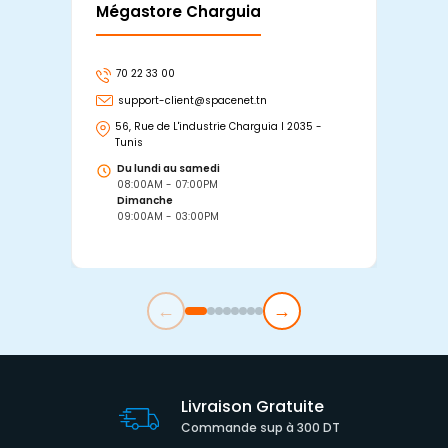
Mégastore Charguia
Mag
70 22 33 00
7
support-client@spacenet.tn
s
56, Rue de L'industrie Charguia I 2035 -
25
Tunis
Tu
Du lundi au samedi
D
08:00AM - 07:00PM
0
Dimanche
D
09:00AM - 03:00PM
0
←
→
Livraison Gratuite
Commande sup à 300 DT