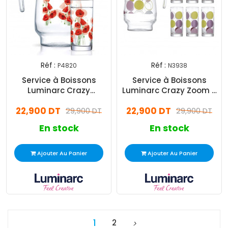
Réf :
Réf :
P4820
N3938
Service à Boissons
Service à Boissons
Luminarc Crazy
Luminarc Crazy Zoom 7
Hypnosis 7 Pièces
Pièces
22,900 DT
22,900 DT
29,900 DT
29,900 DT
En stock
En stock
Ajouter Au Panier
Ajouter Au Panier
1
2