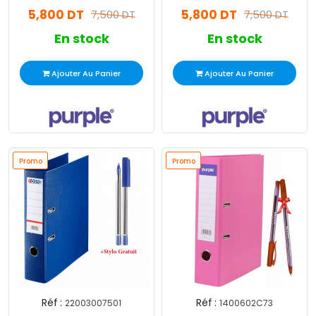
Jaune Pastel
Saumon
5,800 DT
5,800 DT
7,500 DT
7,500 DT
En stock
En stock
Ajouter Au Panier
Ajouter Au Panier
Promo
Promo
Réf :
Réf :
22003007501
1400602C73