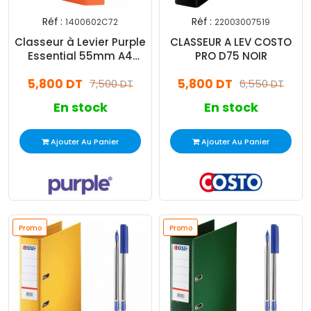
Réf :
Réf :
1400602C72
22003007519
Classeur à Levier Purple
CLASSEUR A LEV COSTO
Essential 55mm A4
PRO D75 NOIR
Orange
5,800 DT
5,800 DT
7,500 DT
6,550 DT
En stock
En stock
Ajouter Au Panier
Ajouter Au Panier
Promo
Promo