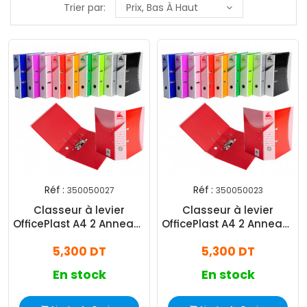
Trier par:
Prix, Bas À Haut
Réf :
Réf :
350050027
350050023
Classeur à levier
Classeur à levier
OfficePlast A4 2 Anneaux
OfficePlast A4 2 Anneaux
60mm Vert Clair
60mm Orange
5,300 DT
5,300 DT
En stock
En stock