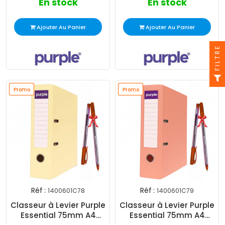
En stock
En stock
Ajouter Au Panier
Ajouter Au Panier
FILTRE
Promo
Promo
Promo
Promo
Réf :
Réf :
1400601C78
1400601C79
Classeur à Levier Purple
Classeur à Levier Purple
Essential 75mm A4
Essential 75mm A4