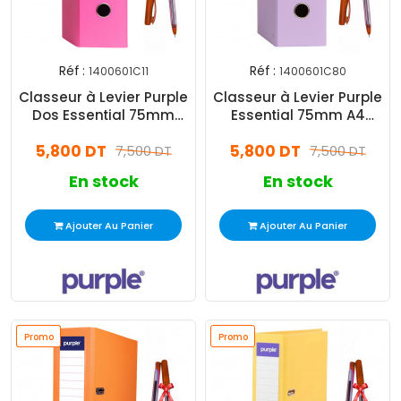
Réf :
Réf :
1400601C11
1400601C80
Classeur à Levier Purple
Classeur à Levier Purple
Dos Essential 75mm
Essential 75mm A4
Rose
Violet Pastel
5,800 DT
5,800 DT
7,500 DT
7,500 DT
En stock
En stock
Ajouter Au Panier
Ajouter Au Panier
Promo
Promo
Promo