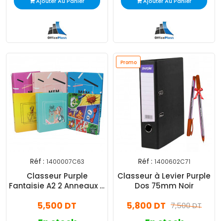
Ajouter Au Panier
Ajouter Au Panier
Promo
Réf :
Réf :
1400007C63
1400602C71
Classeur Purple
Classeur à Levier Purple
Fantaisie A2 2 Anneaux 4
Dos 75mm Noir
Cm Assorties
5,500 DT
5,800 DT
7,500 DT