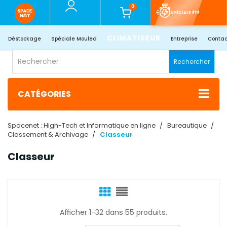
0
SPÉCIALE ÉTÉ
CLIMATISEUR
Déstockage
Spéciale Mouled
Entreprise
Contac
Rechercher
CATÉGORIES
Spacenet : High-Tech et Informatique en ligne
Bureautique
Classement & Archivage
Classeur
Classeur
Afficher 1-32 dans 55 produits.