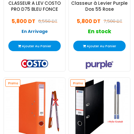
CLASSEUR A LEV COSTO
Classeur à Levier Purple
PRO D75 BLEU FONCE
Dos 55 Rose
5,800 DT
5,800 DT
6,550 DT
7,500 DT
En stock
En Arrivage
Ajouter Au Panier
Ajouter Au Panier
Promo
Promo