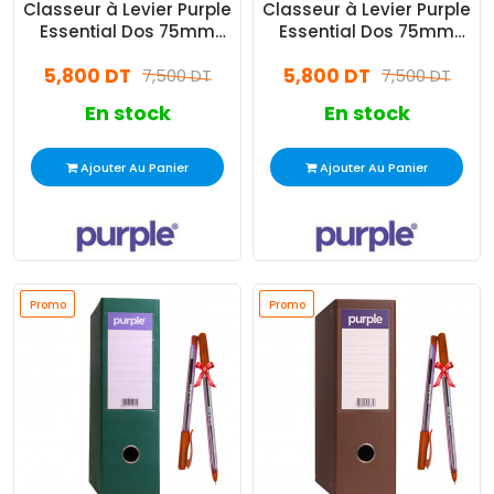
Classeur à Levier Purple
Classeur à Levier Purple
Essential Dos 75mm
Essential Dos 75mm
Jaune
Rouge
5,800 DT
5,800 DT
7,500 DT
7,500 DT
En stock
En stock
Ajouter Au Panier
Ajouter Au Panier
Promo
Promo
Promo
Promo