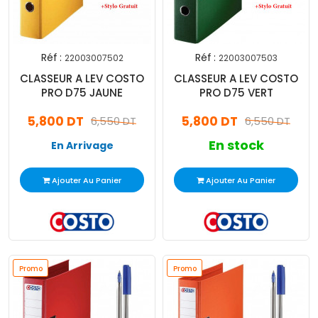
Réf :
Réf :
22003007502
22003007503
CLASSEUR A LEV COSTO
CLASSEUR A LEV COSTO
PRO D75 JAUNE
PRO D75 VERT
5,800 DT
5,800 DT
6,550 DT
6,550 DT
En stock
En Arrivage
Ajouter Au Panier
Ajouter Au Panier
Promo
Promo