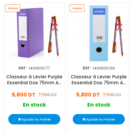
Promo
Promo
Promo
Promo
Réf :
Réf :
1400601C77
1400601C66
Classeur à Levier Purple
Classeur à Levier Purple
Essential Dos 75mm A4
Essential Dos 75mm A4
Violet
Bleu Ciel
5,800 DT
5,800 DT
7,500 DT
7,500 DT
En stock
En stock
Ajouter Au Panier
Ajouter Au Panier