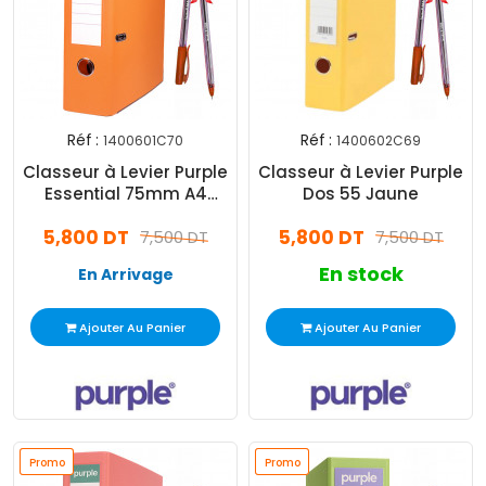
Réf :
Réf :
1400601C70
1400602C69
Classeur à Levier Purple
Classeur à Levier Purple
Essential 75mm A4
Dos 55 Jaune
Orange
5,800 DT
5,800 DT
7,500 DT
7,500 DT
En stock
En Arrivage
Ajouter Au Panier
Ajouter Au Panier
Promo
Promo
Promo
Promo