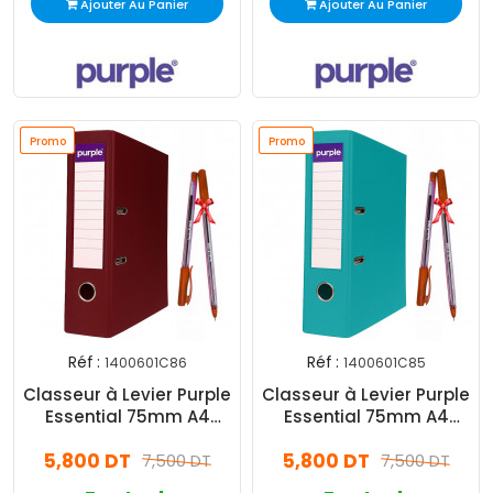
Ajouter Au Panier
Ajouter Au Panier
Promo
Promo
Promo
Promo
Réf :
Réf :
1400601C86
1400601C85
Classeur à Levier Purple
Classeur à Levier Purple
Essential 75mm A4
Essential 75mm A4
Rouge Bordeaux
Turquoise
5,800 DT
5,800 DT
7,500 DT
7,500 DT