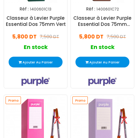
Réf :
Réf :
1400601C13
1400601C72
Classeur à Levier Purple
Classeur à Levier Purple
Essential Dos 75mm Vert
Essential Dos 75mm
Marron
5,800 DT
5,800 DT
7,500 DT
7,500 DT
En stock
En stock
Ajouter Au Panier
Ajouter Au Panier
Promo
Promo
Promo
Promo