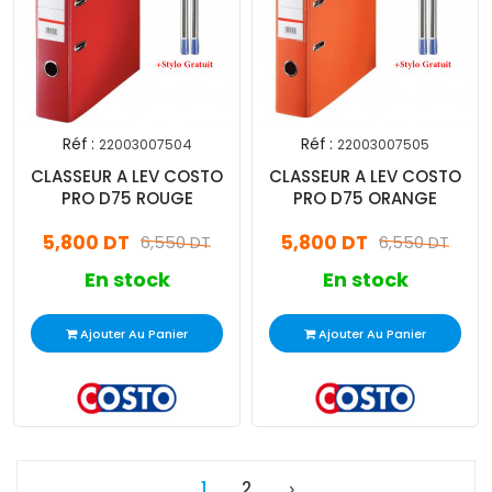
Réf :
Réf :
22003007504
22003007505
CLASSEUR A LEV COSTO
CLASSEUR A LEV COSTO
PRO D75 ROUGE
PRO D75 ORANGE
5,800 DT
5,800 DT
6,550 DT
6,550 DT
En stock
En stock
Ajouter Au Panier
Ajouter Au Panier
1
2