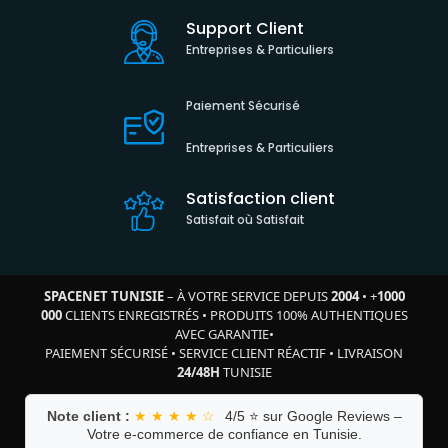
Support Client
Entreprises & Particuliers
Paiement Sécurisé
Entreprises & Particuliers
Satisfaction client
Satisfait où Satisfait
SPACENET TUNISIE
– À VOTRE SERVICE DEPUIS
2004
•
+
1000
000
CLIENTS ENREGISTRÉS
•
PRODUITS 100% AUTHENTIQUES
AVEC GARANTIE
•
PAIEMENT SÉCURISÉ
•
SERVICE CLIENT RÉACTIF
•
LIVRAISON
24/48H
TUNISIE
Note client :
★ ★ ★ ★ ☆
4/5 ⭐ sur Google Reviews –
Votre e-commerce de confiance en Tunisie.