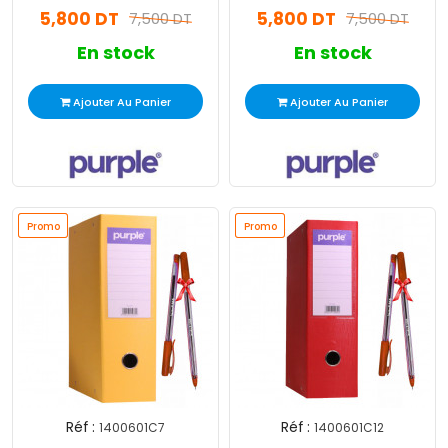
5,800 DT
5,800 DT
7,500 DT
7,500 DT
En stock
En stock
Ajouter Au Panier
Ajouter Au Panier
Promo
Promo
Promo
Promo
Réf :
Réf :
1400601C7
1400601C12