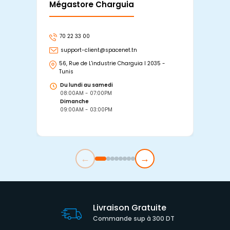
Mégastore Charguia
Mag
70 22 33 00
7
support-client@spacenet.tn
s
56, Rue de L'industrie Charguia I 2035 -
25
Tunis
Tu
Du lundi au samedi
D
08:00AM - 07:00PM
0
Dimanche
D
09:00AM - 03:00PM
0
←
→
Livraison Gratuite
Commande sup à 300 DT