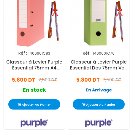
Réf :
Réf :
1400601C83
1400601C76
Classeur à Levier Purple
Classeur à Levier Purple
Essential 75mm A4
Essential Dos 75mm Vert
Rouge Pastel
Clair
5,800 DT
5,800 DT
7,500 DT
7,500 DT
En stock
En Arrivage
Ajouter Au Panier
Ajouter Au Panier