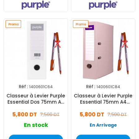
Promo
Promo
Promo
Promo
Réf :
Réf :
1400601C64
1400601C84
Classeur à Levier Purple
Classeur à Levier Purple
Essential Dos 75mm A4
Essential 75mm A4
Blanc
Beige
5,800 DT
5,800 DT
7,500 DT
7,500 DT
En stock
En Arrivage