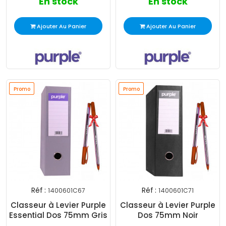
En stock
En stock
Ajouter Au Panier
Ajouter Au Panier
Promo
Promo
Promo
Promo
Réf :
Réf :
1400601C67
1400601C71
Classeur à Levier Purple
Classeur à Levier Purple
Essential Dos 75mm Gris
Dos 75mm Noir