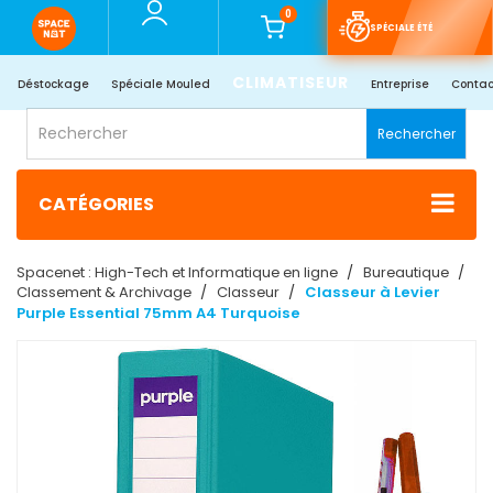
0
SPÉCIALE ÉTÉ
CLIMATISEUR
Déstockage
Spéciale Mouled
Entreprise
Contac
Rechercher
CATÉGORIES
Spacenet : High-Tech et Informatique en ligne
Bureautique
Classement & Archivage
Classeur
Classeur à Levier
Purple Essential 75mm A4 Turquoise