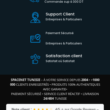
Commande sup à 300 DT
Support Client
Entreprises & Particuliers
Paiement Sécurisé
Entreprises & Particuliers
Satisfaction client
Satisfait où Satisfait
SPACENET TUNISIE
– À VOTRE SERVICE DEPUIS
2004
•
+
1000
000
CLIENTS ENREGISTRÉS
•
PRODUITS 100% AUTHENTIQUES
AVEC GARANTIE
•
PAIEMENT SÉCURISÉ
•
SERVICE CLIENT RÉACTIF
•
LIVRAISON
24/48H
TUNISIE
Note client :
★ ★ ★ ★ ☆
4/5 ⭐ sur Google Reviews –