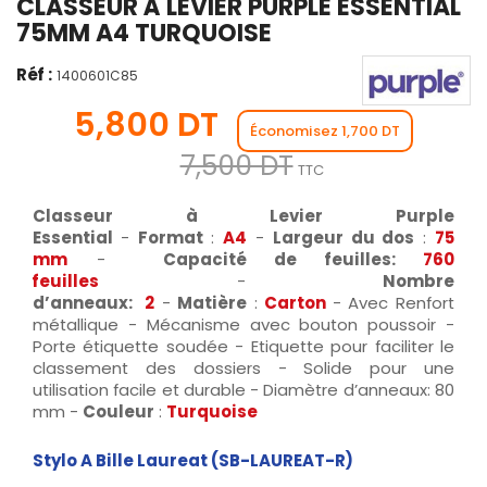
CLASSEUR À LEVIER PURPLE ESSENTIAL
75MM A4 TURQUOISE
Réf :
1400601C85
5,800 DT
Économisez 1,700 DT
7,500 DT
TTC
Classeur à Levier Purple
Essential
-
Format
:
A4
-
Largeur du dos
:
75
mm
-
Capacité de feuilles:
760
feuilles
-
Nombre
d’anneaux:
2
-
Matière
:
Carton
- Avec Renfort
métallique - Mécanisme avec bouton poussoir -
Porte étiquette soudée - Etiquette pour faciliter le
classement des dossiers - Solide pour une
utilisation facile et durable - Diamètre d’anneaux: 80
mm -
Couleur
:
Turquoise
Stylo A Bille Laureat (SB-LAUREAT-R)