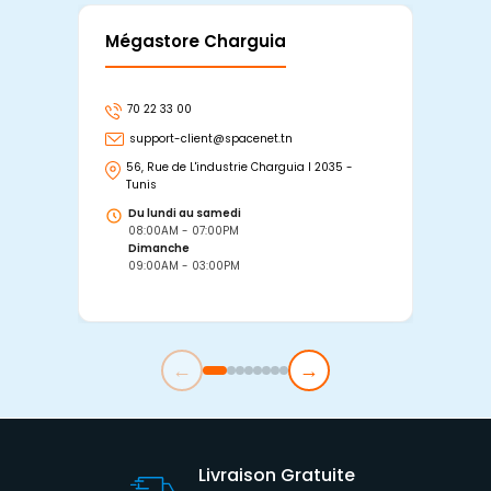
Mégastore Charguia
Mag
70 22 33 00
7
support-client@spacenet.tn
s
56, Rue de L'industrie Charguia I 2035 -
25
Tunis
Tu
Du lundi au samedi
D
08:00AM - 07:00PM
0
Dimanche
D
09:00AM - 03:00PM
0
←
→
Livraison Gratuite