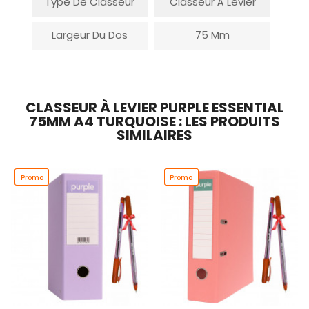
Type De Classeur
Classeur À Levier
Largeur Du Dos
75 Mm
CLASSEUR À LEVIER PURPLE ESSENTIAL
75MM A4 TURQUOISE : LES PRODUITS
SIMILAIRES
Promo
Promo
Promo
Promo