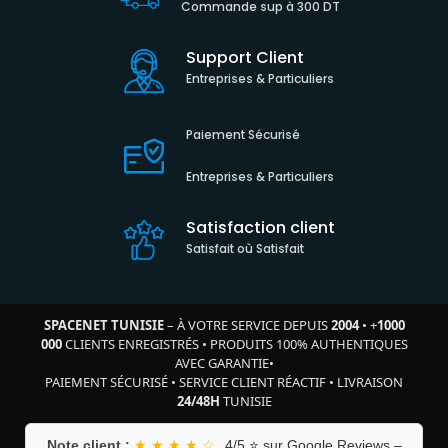
Commande sup à 300 DT
Support Client
Entreprises & Particuliers
Paiement Sécurisé
Entreprises & Particuliers
Satisfaction client
Satisfait où Satisfait
SPACENET TUNISIE
– À VOTRE SERVICE DEPUIS
2004
•
+
1000
000
CLIENTS ENREGISTRÉS
•
PRODUITS 100% AUTHENTIQUES
AVEC GARANTIE
•
PAIEMENT SÉCURISÉ
•
SERVICE CLIENT RÉACTIF
•
LIVRAISON
24/48H
TUNISIE
Note client :
★ ★ ★ ★ ☆
4/5 ⭐ sur Google Reviews –