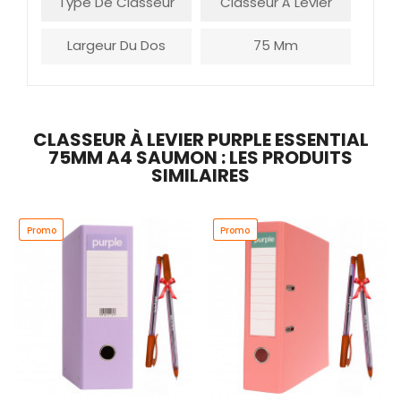
Type De Classeur
Classeur À Levier
Largeur Du Dos
75 Mm
CLASSEUR À LEVIER PURPLE ESSENTIAL
75MM A4 SAUMON : LES PRODUITS
SIMILAIRES
Promo
Promo
Promo
Promo