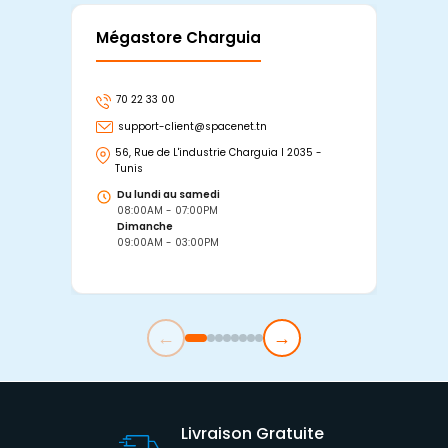
Mégastore Charguia
Mag
70 22 33 00
7
support-client@spacenet.tn
s
56, Rue de L'industrie Charguia I 2035 -
25
Tunis
Tu
Du lundi au samedi
D
08:00AM - 07:00PM
0
Dimanche
D
09:00AM - 03:00PM
0
←
→
Livraison Gratuite