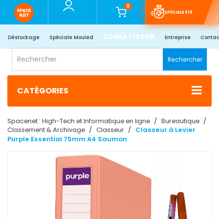
0
SPÉCIALE ÉTÉ
CLIMATISEUR
Déstockage
Spéciale Mouled
Entreprise
Contac
Rechercher
CATÉGORIES
Spacenet : High-Tech et Informatique en ligne
Bureautique
Classement & Archivage
Classeur
Classeur à Levier
Purple Essential 75mm A4 Saumon