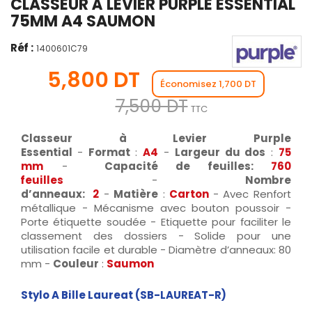
CLASSEUR À LEVIER PURPLE ESSENTIAL
75MM A4 SAUMON
Réf :
1400601C79
5,800 DT
Économisez 1,700 DT
7,500 DT
TTC
Classeur à Levier Purple
Essential
-
Format
:
A4
-
Largeur du dos
:
75
mm
-
Capacité de feuilles:
760
feuilles
-
Nombre
d’anneaux:
2
-
Matière
:
Carton
- Avec Renfort
métallique - Mécanisme avec bouton poussoir -
Porte étiquette soudée - Etiquette pour faciliter le
classement des dossiers - Solide pour une
utilisation facile et durable - Diamètre d’anneaux: 80
mm -
Couleur
:
Saumon
Stylo A Bille Laureat (SB-LAUREAT-R)