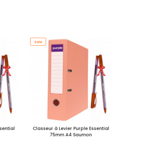
Sale
Sale
sential
Classeur à Levier Purple Essential
Classe
l
75mm A4 Saumon