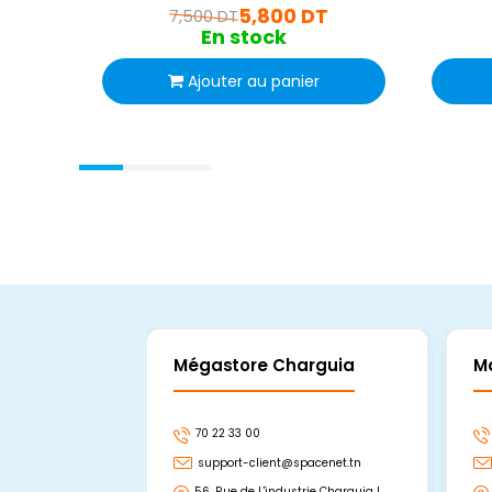
5,800 DT
7,500 DT
En stock
Ajouter au panier
Mégastore Charguia
M
70 22 33 00
support-client@spacenet.tn
56, Rue de L'industrie Charguia I