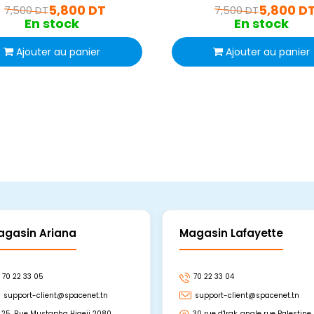
5,800 DT
5,800 D
7,500 DT
7,500 DT
En stock
En stock
Ajouter au panier
Ajouter au panier
agasin Ariana
Magasin Lafayette
70 22 33 05
70 22 33 04
support-client@spacenet.tn
support-client@spacenet.tn
25, Rue Mustapha Hjaeij 2080
30 rue d'Irak, angle rue Palestine,