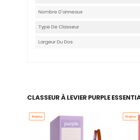
Nombre D'anneaux
Type De Classeur
Largeur Du Dos
CLASSEUR À LEVIER PURPLE ESSENTIA
Promo
Promo
Promo
Promo