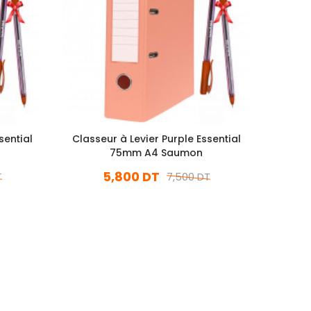
sential
Classeur à Levier Purple Essential
Classe
l
75mm A4 Saumon
5,800 DT
T
7,500 DT
En stock
Ajouter Au Panier