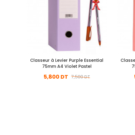
Classeur à Levier Purple Essential
Classe
75mm A4 Violet Pastel
7
5,800 DT
7,500 DT
En stock
Ajouter Au Panier