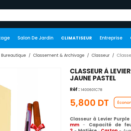
kage
Salon De Jardin
Entreprise
CLIMATISEUR
Classe
Bureautique
Classement & Archivage
Classeur
CLASSEUR À LEVIE
JAUNE PASTEL
Réf :
1400601C78
5,800 DT
Économ
Classeur à Levier Purple
mm
-
Capacité de feui
2
-
Matière
:
Carton
- Ave