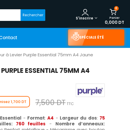
0
Rechercher
Panier
S'inscrire
0,000 DT
Contact
SPÉCIALE ÉTÉ
ur à Levier Purple Essential 75mm A4 Jaune
R PURPLE ESSENTIAL 75MM A4
7,500 DT
isez 1,700 DT
TTC
 Essential
-
Format
:
A4
-
Largeur du dos
:
75
lles:
760 feuilles
-
Nombre d’anneaux:
c Renfort métallique - Mécanisme avec bouton