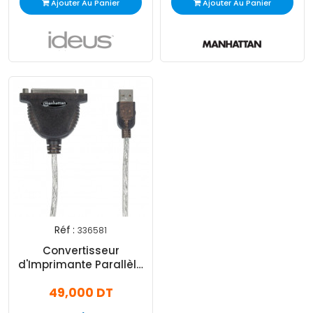
Ajouter Au Panier
Ajouter Au Panier
Réf :
336581
Convertisseur
d'Imprimante Parallèle
Manhattan 336581 USB
49,000 DT
Vers DB25 Noir