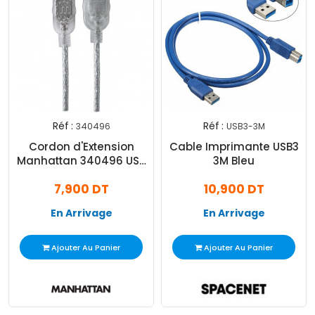
Réf :
Réf :
340496
USB3-3M
Cordon d'Extension
Cable Imprimante USB3
Manhattan 340496 USB
3M Bleu
2.0 Haut Débit
7,900 DT
10,900 DT
En Arrivage
En Arrivage
Ajouter Au Panier
Ajouter Au Panier