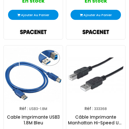
En stock
En stock
Ajouter Au Panier
Ajouter Au Panier
Réf :
Réf :
USB3-1.8M
333368
Cable Imprimante USB3
Câble Imprimante
1.8M Bleu
Manhattan Hi-Speed USB
2.0 1.8m Noir