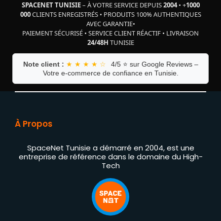
SPACENET TUNISIE
– À VOTRE SERVICE DEPUIS
2004
•
+
1000
000
CLIENTS ENREGISTRÉS
•
PRODUITS 100% AUTHENTIQUES
AVEC GARANTIE
•
PAIEMENT SÉCURISÉ
•
SERVICE CLIENT RÉACTIF
•
LIVRAISON
24/48H
TUNISIE
Note client :
★ ★ ★ ★ ☆
4/5 ⭐ sur Google Reviews –
Votre e-commerce de confiance en Tunisie.
À Propos
SpaceNet Tunisie a démarré en 2004, est une
entreprise de référence dans le domaine du High-
Tech