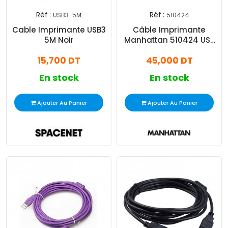
Réf :
Réf :
USB3-5M
510424
Cable Imprimante USB3
Câble Imprimante
5M Noir
Manhattan 510424 USB
2.0 10M Gris
15,700 DT
45,000 DT
En stock
En stock
Ajouter Au Panier
Ajouter Au Panier