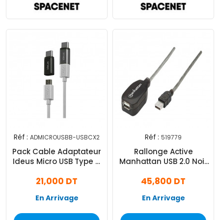
Réf :
Réf :
ADMICROUSBB-USBCX2
519779
Pack Cable Adaptateur
Rallonge Active
Ideus Micro USB Type C
Manhattan USB 2.0 Noir
Et Cable Type C Vers
(519779)
21,000 DT
45,800 DT
Micro USB
En Arrivage
En Arrivage