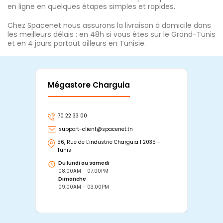
en ligne en quelques étapes simples et rapides.
Chez Spacenet nous assurons la livraison à domicile dans
les meilleurs délais : en 48h si vous êtes sur le Grand-Tunis
et en 4 jours partout ailleurs en Tunisie.
Mégastore Charguia
Mag
70 22 33 00
7
support-client@spacenet.tn
s
56, Rue de L'industrie Charguia I 2035 -
25
Tunis
Tu
Du lundi au samedi
D
08:00AM - 07:00PM
0
Dimanche
D
09:00AM - 03:00PM
0