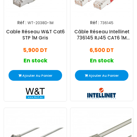
Réf :
Réf :
WT-2038D-1M
736145
Cable Réseau W&T Cat6
Câble Réseau Intellinet
STP 1M Gris
736145 RJ45 CAT6 1M
Rouge
5,900 DT
6,500 DT
En stock
En stock
Ajouter Au Panier
Ajouter Au Panier