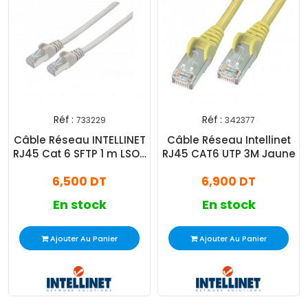
Réf :
Réf :
733229
342377
Câble Réseau INTELLINET
Câble Réseau Intellinet
RJ45 Cat 6 SFTP 1 m LSOH
RJ45 CAT6 UTP 3M Jaune
Gris
6,500 DT
6,900 DT
En stock
En stock
Ajouter Au Panier
Ajouter Au Panier