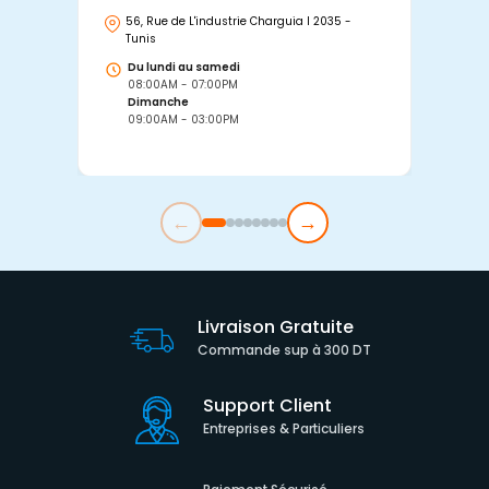
56, Rue de L'industrie Charguia I 2035 -
25
Tunis
Tu
Du lundi au samedi
D
08:00AM - 07:00PM
0
Dimanche
D
09:00AM - 03:00PM
0
←
→
Livraison Gratuite
Commande sup à 300 DT
Support Client
Entreprises & Particuliers