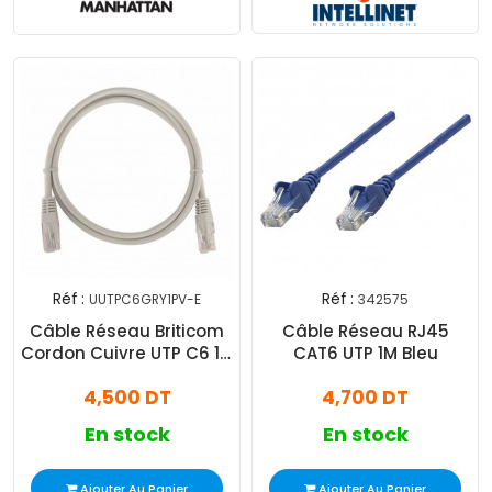
Réf :
Réf :
UUTPC6GRY1PV-E
342575
Câble Réseau Briticom
Câble Réseau RJ45
Cordon Cuivre UTP C6 1M
CAT6 UTP 1M Bleu
Gris
4,500 DT
4,700 DT
En stock
En stock
Ajouter Au Panier
Ajouter Au Panier