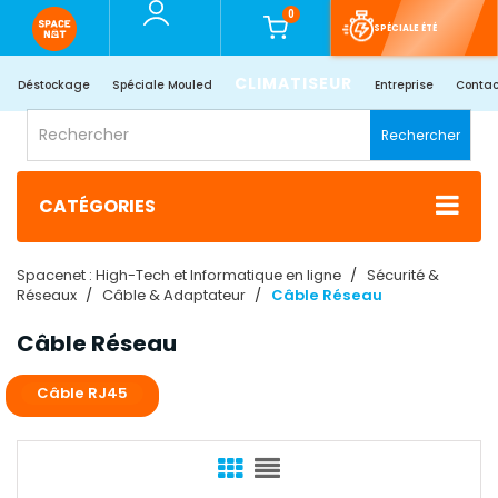
0
SPÉCIALE ÉTÉ
CLIMATISEUR
Déstockage
Spéciale Mouled
Entreprise
Contac
Rechercher
CATÉGORIES
Spacenet : High-Tech et Informatique en ligne
Sécurité &
Réseaux
Câble & Adaptateur
Câble Réseau
Câble Réseau
Câble RJ45