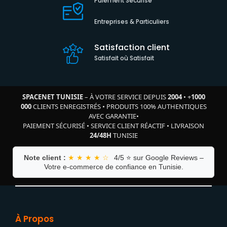
Paiement Sécurisé
Entreprises & Particuliers
Satisfaction client
Satisfait où Satisfait
SPACENET TUNISIE
– À VOTRE SERVICE DEPUIS
2004
•
+
1000
000
CLIENTS ENREGISTRÉS
•
PRODUITS 100% AUTHENTIQUES
AVEC GARANTIE
•
PAIEMENT SÉCURISÉ
•
SERVICE CLIENT RÉACTIF
•
LIVRAISON
24/48H
TUNISIE
Note client :
★ ★ ★ ★ ☆
4/5 ⭐ sur Google Reviews –
Votre e-commerce de confiance en Tunisie.
À Propos