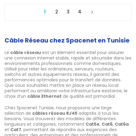
1
2
3
4
Câble Réseau chez Spacenet en Tunisie
Le
câble réseau
est un élément essentiel pour assurer
une connexion Internet stable, rapide et sécurisée dans les
environnements professionnels comme domestiques.
Utilisé pour relier les ordinateurs, serveurs, routeurs,
switchs et autres équipements réseau, il garantit des
performances optimales pour le transfert de données.
Que vous souhaitiez mettre en place un réseau local
performant ou améliorer votre infrastructure existante, le
choix d’un
câble Ethernet
de qualité est primordial.
Chez Spacenet Tunisie, nous proposons une large
sélection de
câbles réseau RJ45
adaptés à tous les
besoins. Vous trouverez des modèles de différentes
longueurs et catégories, notamment
Cat5e
,
Cat6
,
Cat6a
et
Cat7
, permettant de répondre aux exigences des
particuliers, des entreprises et des professionnels de