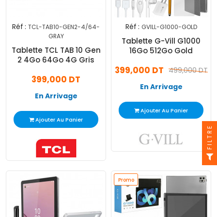
Réf :
Réf :
TCL-TAB10-GEN2-4/64-
GVILL-G1000-GOLD
GRAY
Tablette G-Vill G1000
Tablette TCL TAB 10 Gen
16Go 512Go Gold
2 4Go 64Go 4G Gris
399,000 DT
499,000 DT
399,000 DT
En Arrivage
En Arrivage
Ajouter Au Panier
Ajouter Au Panier
FILTRE
Promo