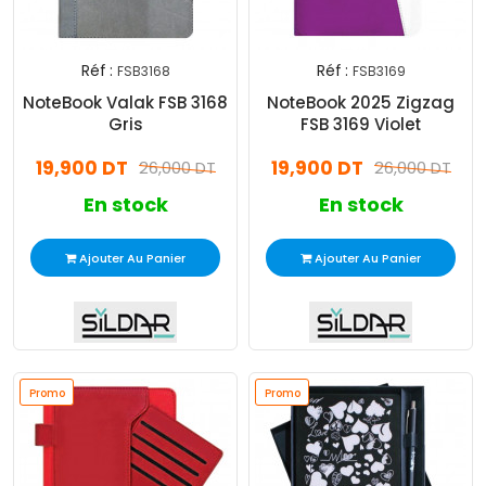
Réf :
Réf :
FSB3168
FSB3169
NoteBook Valak FSB 3168
NoteBook 2025 Zigzag
Gris
FSB 3169 Violet
19,900 DT
19,900 DT
26,000 DT
26,000 DT
En stock
En stock
Ajouter Au Panier
Ajouter Au Panier
Promo
Promo