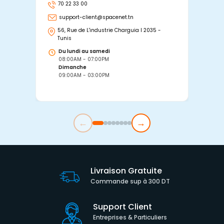
70 22 33 00
7
support-client@spacenet.tn
s
56, Rue de L'industrie Charguia I 2035 -
25
Tunis
Tu
Du lundi au samedi
D
08:00AM - 07:00PM
0
Dimanche
D
09:00AM - 03:00PM
0
←
→
Livraison Gratuite
Commande sup à 300 DT
Support Client
Entreprises & Particuliers