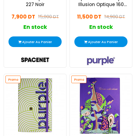
227 Noir
Illusion Optique 160
Pages Assorties
7,900 DT
11,500 DT
15,000 DT
14,900 DT
En stock
En stock
Ajouter Au Panier
Ajouter Au Panier
Promo
Promo