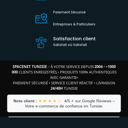
Paiement Sécurisé
Entreprises & Particuliers
Satisfaction client
Satisfait où Satisfait
SPACENET TUNISIE
– À VOTRE SERVICE DEPUIS
2004
•
+
1000
000
CLIENTS ENREGISTRÉS
•
PRODUITS 100% AUTHENTIQUES
AVEC GARANTIE
•
PAIEMENT SÉCURISÉ
•
SERVICE CLIENT RÉACTIF
•
LIVRAISON
24/48H
TUNISIE
Note client :
★ ★ ★ ★ ☆
4/5 ⭐ sur Google Reviews –
Votre e-commerce de confiance en Tunisie.