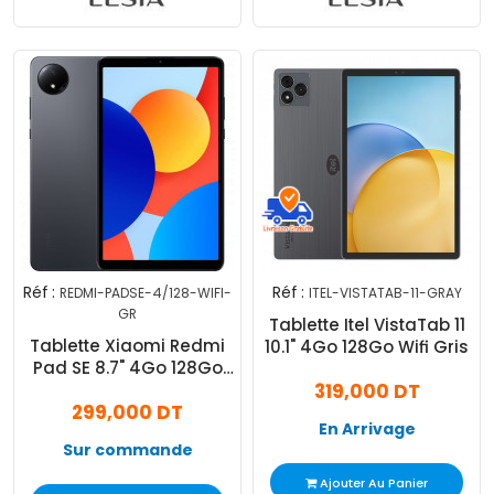
Réf :
Réf :
REDMI-PADSE-4/128-WIFI-
ITEL-VISTATAB-11-GRAY
GR
Tablette Itel VistaTab 11
Tablette Xiaomi Redmi
10.1" 4Go 128Go Wifi Gris
Pad SE 8.7" 4Go 128Go
Wifi Gris
319,000 DT
299,000 DT
En Arrivage
Sur commande
Ajouter Au Panier