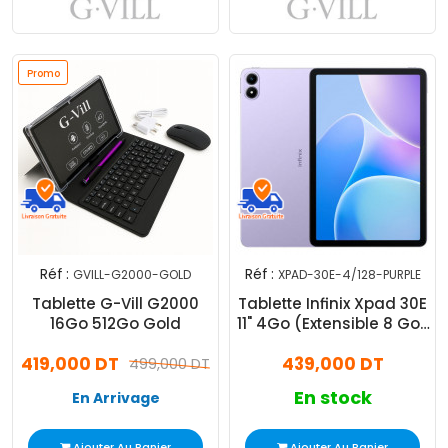
Promo
Réf :
Réf :
GVILL-G2000-GOLD
XPAD-30E-4/128-PURPLE
Tablette G-Vill G2000
Tablette Infinix Xpad 30E
16Go 512Go Gold
11" 4Go (Extensible 8 Go)
128Go Violet
419,000 DT
439,000 DT
499,000 DT
En stock
En Arrivage
Ajouter Au Panier
Ajouter Au Panier