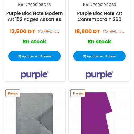
Réf :
Réf :
7000108C63
7000104C63
Purple Bloc Note Modern
Purple Bloc Note Art
Art 152 Pages Assorties
Contemporain 260
Pages Assorties
13,500 DT
18,900 DT
22,000 DT
22,900 DT
En stock
En stock
Ajouter Au Panier
Ajouter Au Panier
Promo
Promo