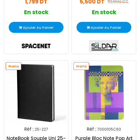
1,799 DT
5,500 DT
10,000 DT
En stock
En stock
Ajouter Au Panier
Ajouter Au Panier
Promo
Promo
Réf :
Réf :
25-227
7000105C63
NoteBook Souple Uni 25-
Purple Bloc Note Pop Art