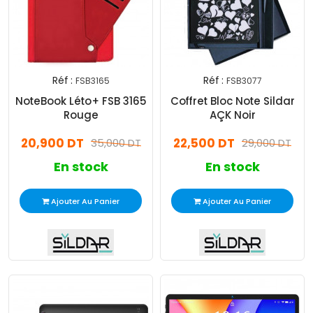
Réf :
Réf :
FSB3165
FSB3077
NoteBook Léto+ FSB 3165
Coffret Bloc Note Sildar
Rouge
AÇK Noir
20,900 DT
22,500 DT
35,000 DT
29,000 DT
En stock
En stock
Ajouter Au Panier
Ajouter Au Panier