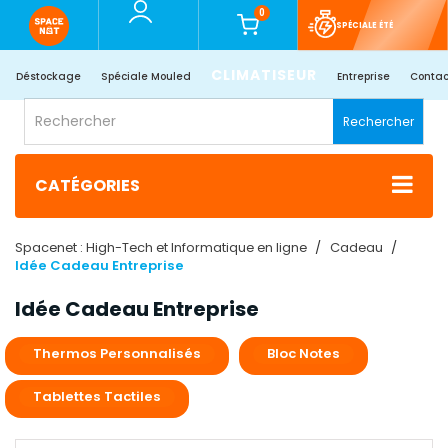
0
SPÉCIALE ÉTÉ
CLIMATISEUR
Déstockage
Spéciale Mouled
Entreprise
Contac
Rechercher
CATÉGORIES
Spacenet : High-Tech et Informatique en ligne
Cadeau
Idée Cadeau Entreprise
Idée Cadeau Entreprise
Thermos Personnalisés
Bloc Notes
Tablettes Tactiles