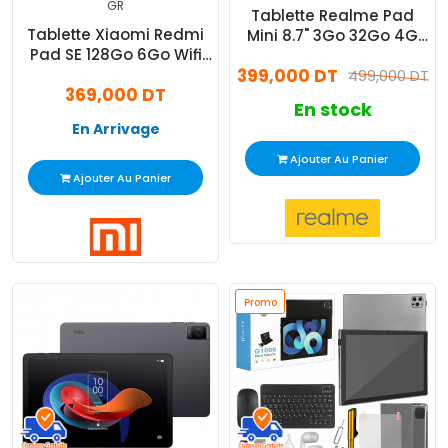
GR
Tablette Realme Pad
Tablette Xiaomi Redmi
Mini 8.7" 3Go 32Go 4G
Pad SE 128Go 6Go Wifi
LTE Gris
Gris
399,000 DT
499,000 DT
369,000 DT
En stock
En Arrivage
Ajouter Au Panier
Ajouter Au Panier
Promo