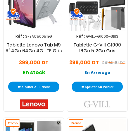
Réf :
Réf :
S-ZAC50051EG
GVILL-G1000-GRIS
Tablette Lenovo Tab M9
Tablette G-Vill G1000
9" 4Go 64Go 4G LTE Gris
16Go 512Go Gris
399,000 DT
399,000 DT
499,000 DT
En stock
En Arrivage
Ajouter Au Panier
Ajouter Au Panier
Promo
Promo