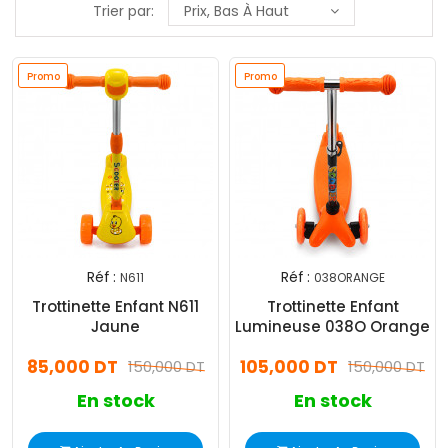
Trier par:
Prix, Bas À Haut
Promo
Promo
Réf :
Réf :
N611
038ORANGE
Trottinette Enfant N611
Trottinette Enfant
Jaune
Lumineuse 038O Orange
85,000 DT
105,000 DT
150,000 DT
150,000 DT
En stock
En stock