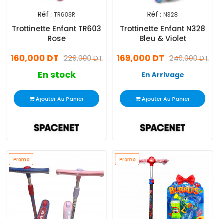
Réf :
Réf :
TR603R
N328
Trottinette Enfant TR603
Trottinette Enfant N328
Rose
Bleu & Violet
160,000 DT
169,000 DT
229,000 DT
240,000 DT
En stock
En Arrivage
Ajouter Au Panier
Ajouter Au Panier
Promo
Promo