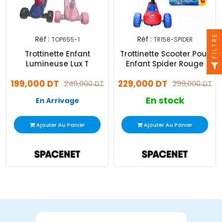
FILTRE
Réf :
Réf :
TOP655-1
TR158-SPIDER
Trottinette Enfant
Trottinette Scooter Pour
Lumineuse Lux T
Enfant Spider Rouge
199,000 DT
229,000 DT
240,000 DT
299,000 DT
En stock
En Arrivage
Ajouter Au Panier
Ajouter Au Panier