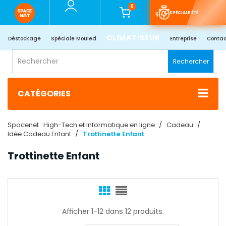
0
SPÉCIALE ÉTÉ
CLIMATISEUR
Déstockage
Spéciale Mouled
Entreprise
Contac
Rechercher
CATÉGORIES
Spacenet : High-Tech et Informatique en ligne
Cadeau
Idée Cadeau Enfant
Trottinette Enfant
Trottinette Enfant
Afficher 1-12 dans 12 produits.