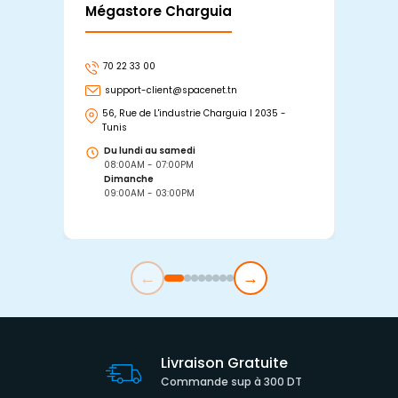
Mégastore Charguia
Mag
70 22 33 00
7
support-client@spacenet.tn
s
56, Rue de L'industrie Charguia I 2035 -
25
Tunis
Tu
Du lundi au samedi
D
08:00AM - 07:00PM
0
Dimanche
D
09:00AM - 03:00PM
0
←
→
Livraison Gratuite
Commande sup à 300 DT