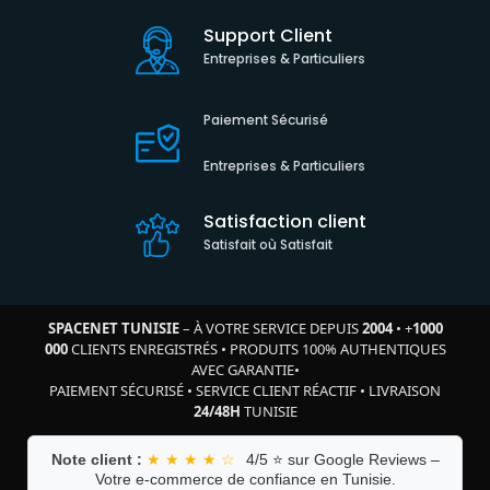
Support Client
Entreprises & Particuliers
Paiement Sécurisé
Entreprises & Particuliers
Satisfaction client
Satisfait où Satisfait
SPACENET TUNISIE
– À VOTRE SERVICE DEPUIS
2004
•
+
1000
000
CLIENTS ENREGISTRÉS
•
PRODUITS 100% AUTHENTIQUES
AVEC GARANTIE
•
PAIEMENT SÉCURISÉ
•
SERVICE CLIENT RÉACTIF
•
LIVRAISON
24/48H
TUNISIE
Note client :
★ ★ ★ ★ ☆
4/5 ⭐ sur Google Reviews –
Votre e-commerce de confiance en Tunisie.