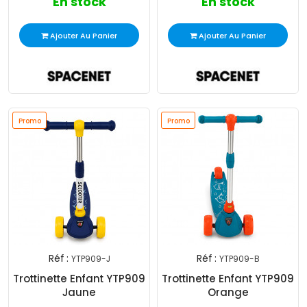
En stock
En stock
Ajouter Au Panier
Ajouter Au Panier
Promo
Promo
Réf :
Réf :
YTP909-J
YTP909-B
Trottinette Enfant YTP909
Trottinette Enfant YTP909
Jaune
Orange