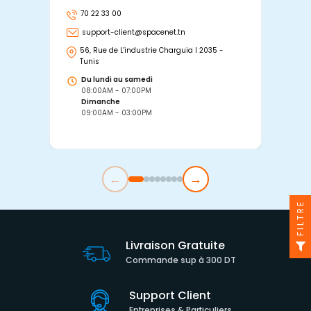
70 22 33 00
7
support-client@spacenet.tn
s
56, Rue de L'industrie Charguia I 2035 -
25
Tunis
Tu
Du lundi au samedi
D
08:00AM - 07:00PM
0
Dimanche
D
09:00AM - 03:00PM
0
←
→
FILTRE
Livraison Gratuite
Commande sup à 300 DT
Support Client
Entreprises & Particuliers