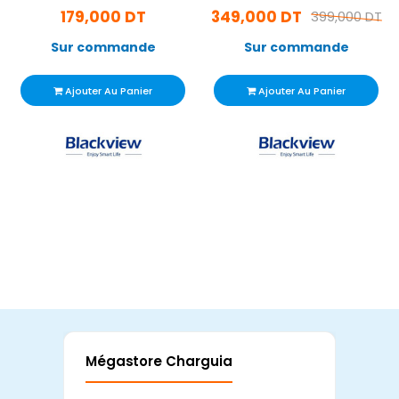
179,000 DT
349,000 DT
399,000 DT
Sur commande
Sur commande
Ajouter Au Panier
Ajouter Au Panier
Mégastore Charguia
Mag