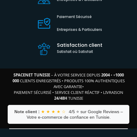
Paiement Sécurisé
Entreprises & Particuliers
Satisfaction client
Satisfait où Satisfait
SPACENET TUNISIE
– À VOTRE SERVICE DEPUIS
2004
•
+
1000
000
CLIENTS ENREGISTRÉS
•
PRODUITS 100% AUTHENTIQUES
AVEC GARANTIE
•
PAIEMENT SÉCURISÉ
•
SERVICE CLIENT RÉACTIF
•
LIVRAISON
24/48H
TUNISIE
Note client :
★ ★ ★ ★ ☆
4/5 ⭐ sur Google Reviews –
Votre e-commerce de confiance en Tunisie.