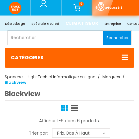
0
SPÉCIALE ÉTÉ
CLIMATISEUR
Déstockage
Spéciale Mouled
Entreprise
Contac
Rechercher
CATÉGORIES
Spacenet : High-Tech et Informatique en ligne
Marques
Blackview
Blackview
Afficher 1-6 dans 6 produits.
Trier par:
Prix, Bas À Haut