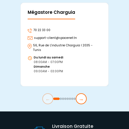
Mégastore Charguia
Mag
70 22 33 00
7
support-client@spacenet.tn
s
56, Rue de L'industrie Charguia I 2035 -
25
Tunis
Tu
Du lundi au samedi
D
08:00AM - 07:00PM
0
Dimanche
D
09:00AM - 03:00PM
0
←
→
Livraison Gratuite