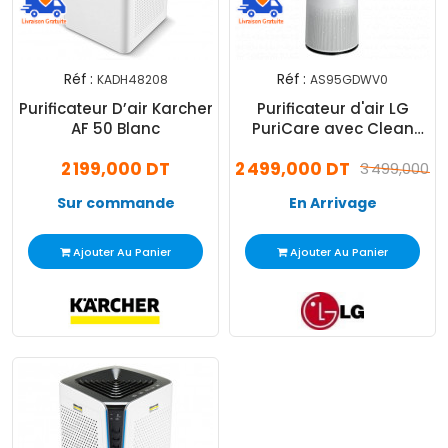
Réf :
Réf :
KADH48208
AS95GDWV0
Purificateur D’air Karcher
Purificateur d'air LG
AF 50 Blanc
PuriCare avec Clean
Booster 360°
2 199,000 DT
2 499,000 DT
3 499,000 D
Sur commande
En Arrivage
Ajouter Au Panier
Ajouter Au Panier