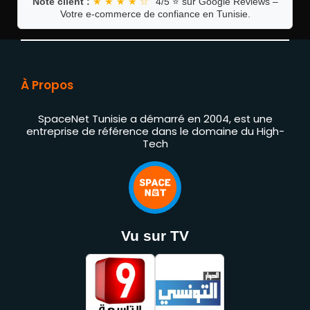
Note client :
★ ★ ★ ★ ☆
4/5 ⭐ sur Google Reviews –
Votre e-commerce de confiance en Tunisie.
À Propos
SpaceNet Tunisie a démarré en 2004, est une
entreprise de référence dans le domaine du High-
Tech
Vu sur TV