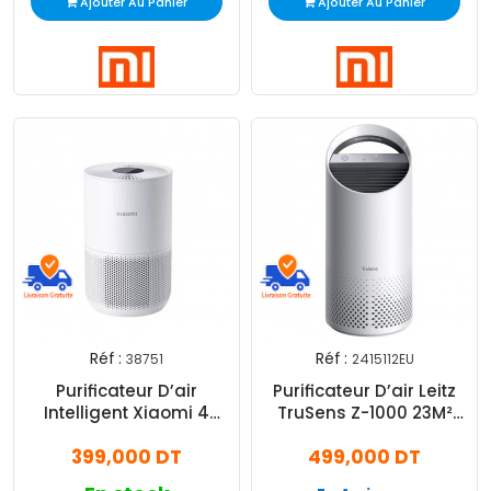
Ajouter Au Panier
Ajouter Au Panier
Réf :
Réf :
38751
2415112EU
Purificateur D’air
Purificateur D’air Leitz
Intelligent Xiaomi 4
TruSens Z-1000 23M²
Compact Blanc
Blanc
399,000 DT
499,000 DT