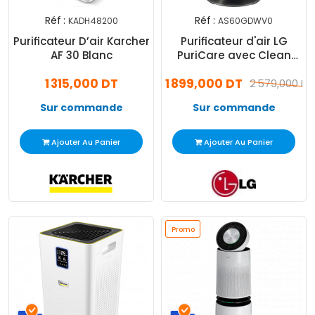
Réf :
Réf :
KADH48200
AS60GDWV0
Purificateur D’air Karcher
Purificateur d'air LG
AF 30 Blanc
PuriCare avec Clean
Booster
1 315,000 DT
1 899,000 DT
2 579,000 DT
Sur commande
Sur commande
Ajouter Au Panier
Ajouter Au Panier
Promo