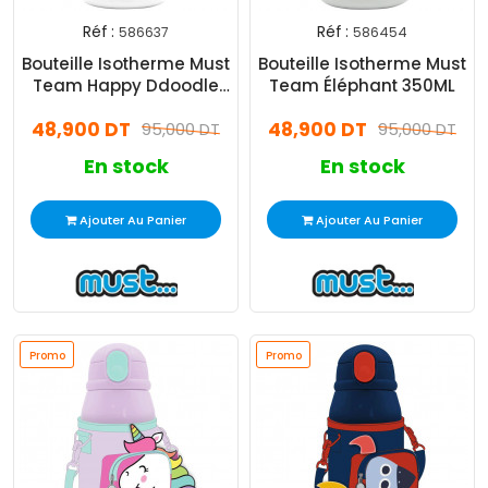
Réf :
Réf :
586637
586454
Bouteille Isotherme Must
Bouteille Isotherme Must
Team Happy Ddoodle
Team Éléphant 350ML
350ML
48,900 DT
48,900 DT
95,000 DT
95,000 DT
En stock
En stock
Ajouter Au Panier
Ajouter Au Panier
Promo
Promo