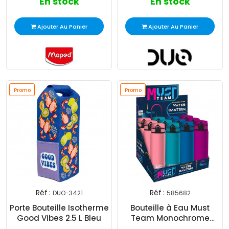
En stock
En stock
Ajouter Au Panier
Ajouter Au Panier
Promo
Promo
Réf :
Réf :
DUO-3421
585682
Porte Bouteille Isotherme
Bouteille à Eau Must
Good Vibes 2.5 L Bleu
Team Monochrome
600ML Assorties