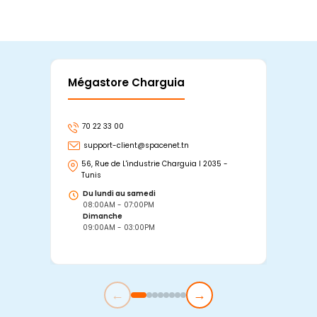
Mégastore Charguia
Mag
70 22 33 00
7
support-client@spacenet.tn
s
56, Rue de L'industrie Charguia I 2035 -
25
Tunis
Tu
Du lundi au samedi
D
08:00AM - 07:00PM
0
Dimanche
D
09:00AM - 03:00PM
0
←
→