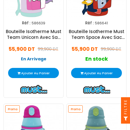
Réf :
Réf :
586639
586641
Bouteille Isotherme Must
Bouteille Isotherme Must
Team Unicorn Avec Sac
Team Space Avec Sac
500ML
500ML
55,900 DT
55,900 DT
99,900 DT
99,900 DT
En stock
En Arrivage
Ajouter Au Panier
Ajouter Au Panier
FILTRE
Promo
Promo