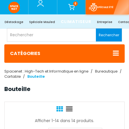
0
SPÉCIALE ÉTÉ
CLIMATISEUR
Déstockage
Spéciale Mouled
Entreprise
Contac
Rechercher
CATÉGORIES
Spacenet : High-Tech et Informatique en ligne
Bureautique
Cartable
Bouteille
Bouteille
Afficher 1-14 dans 14 produits.