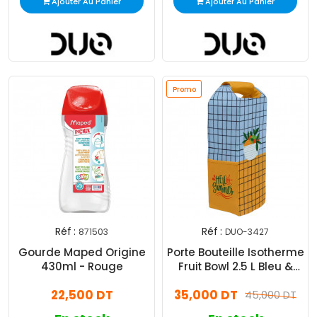
Ajouter Au Panier
Ajouter Au Panier
Promo
Réf :
Réf :
871503
DUO-3427
Gourde Maped Origine
Porte Bouteille Isotherme
430ml - Rouge
Fruit Bowl 2.5 L Bleu &
Orange
22,500 DT
35,000 DT
45,000 DT