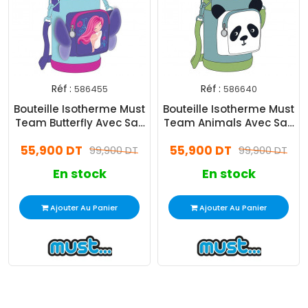
Réf :
Réf :
586455
586640
Bouteille Isotherme Must
Bouteille Isotherme Must
Team Butterfly Avec Sac
Team Animals Avec Sac
500ML
500ML
55,900 DT
55,900 DT
99,900 DT
99,900 DT
En stock
En stock
Ajouter Au Panier
Ajouter Au Panier