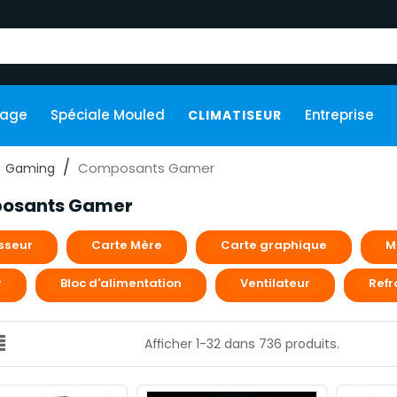
kage
Spéciale Mouled
Entreprise
CLIMATISEUR
Composants Gamer
Gaming
osants Gamer
sseur
Carte Mère
Carte graphique
M
r
Bloc d'alimentation
Ventilateur
Refr
Afficher 1-32 dans 736 produits.