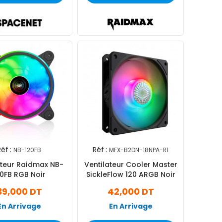
éf :
Réf :
NB-120FB
MFX-B2DN-18NPA-R1
ateur Raidmax NB-
Ventilateur Cooler Master
20FB RGB Noir
SickleFlow 120 ARGB Noir
39,000 DT
42,000 DT
En Arrivage
En Arrivage