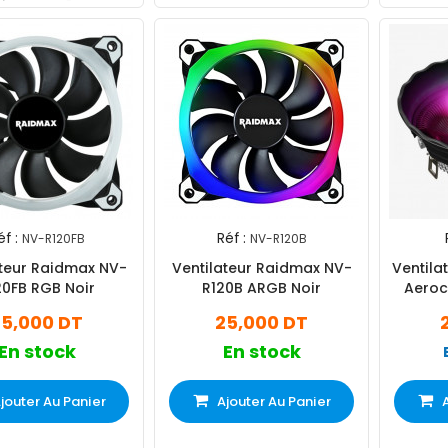
éf :
Réf :
NV-R120FB
NV-R120B
ateur Raidmax NV-
Ventilateur Raidmax NV-
Ventila
20FB RGB Noir
R120B ARGB Noir
Aeroco
25,000 DT
25,000 DT
En stock
En stock
jouter Au Panier
Ajouter Au Panier