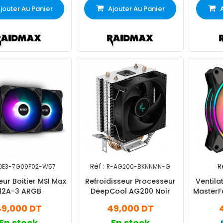
jouter Au Panier
Ajouter Au Panier
Réf :
R
OE3-7G09F02-W57
R-AG200-BKNNMN-G
eur Boitier MSI Max
Refroidisseur Processeur
Ventila
12A-3 ARGB
DeepCool AG200 Noir
MasterF
9,000 DT
49,000 DT
En stock
En stock