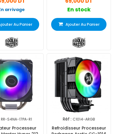
69,000 DT
69,000 DT
En stock
En arrivage
Ajouter Au Panier
Ajouter Au Panier
Réf :
RR-S4NA-17PA-R1
C1014-ARGB
lateur Processeur
Refroidisseur Processeur