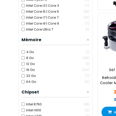
Intel Core i3 | Core 3
7
Intel Core i5 | Core 5
18
Intel Core i7 | Core 7
15
Intel Core i9 | Core 9
7
Intel Core Ultra 7
1
Mémoire
4 Go
1
8 Go
38
12 Go
1
16 Go
24
Réf 
32 Go
7
Refroid
64 Go
2
Cooler M
Chipset
Intel B760
18
Intel H610
6
A