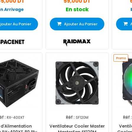
5,000 DT
59,000 DT
En stock
En Arrivage
jouter Au Panier
Ajouter Au Panier
Promo
éf :
Réf :
Réf :
RX-400XT
SF120M
 d'Alimentation
Ventilateur Cooler Master
Venti