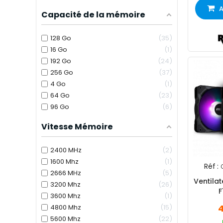
A
Capacité de la mémoire
128 Go
35
16 Go
1
192 Go
24
256 Go
37
4 Go
1
64 Go
23
96 Go
6
Vitesse Mémoire
2400 MHz
2
1600 Mhz
1
Réf :
2666 MHz
5
Ventilat
3200 Mhz
26
F
3600 Mhz
1
4
4800 Mhz
15
5600 Mhz
22