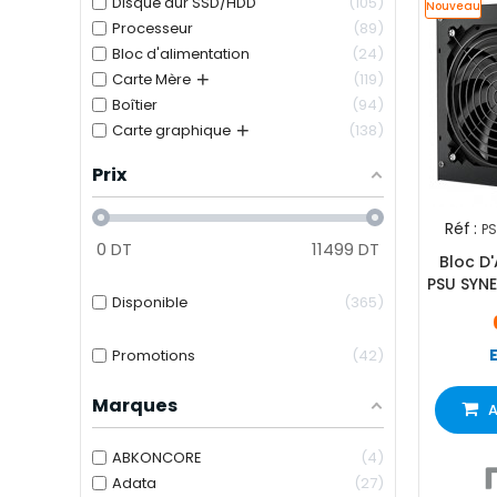
Disque dur SSD/HDD
105
Nouveau
Processeur
89
Bloc d'alimentation
24
+
Carte Mère
119
Boîtier
94
+
Carte graphique
138
Prix
Réf :
P
0
DT
11499
DT
Bloc D'
PSU SYN
Disponible
365
Promotions
42
Marques
A
ABKONCORE
4
Adata
27