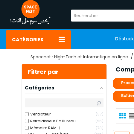
Déstoc
CATÉGORIES
Spacenet : High-Tech et Informatique en ligne
Comp
Filtrer par
Proce
Catégories
Boîtie
Ventilateur
37
Refroidisseur Pc Bureau
56
+
Mémoire RAM
73