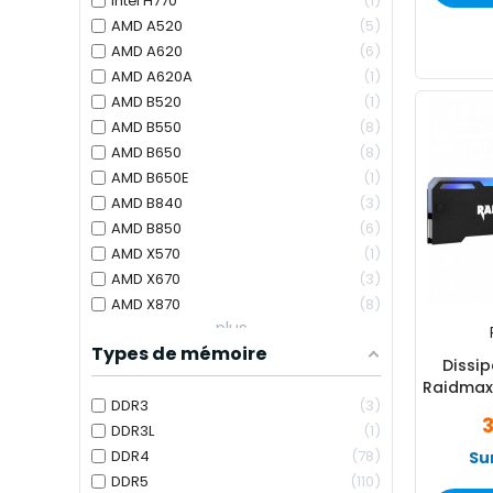
Intel H770
1
AMD A520
5
AMD A620
6
AMD A620A
1
AMD B520
1
AMD B550
8
AMD B650
8
AMD B650E
1
AMD B840
3
AMD B850
6
AMD X570
1
AMD X670
3
AMD X870
8
plus...
Types de mémoire
Dissi
Raidmax
DDR3
3
DDR3L
1
DDR4
78
Su
DDR5
110