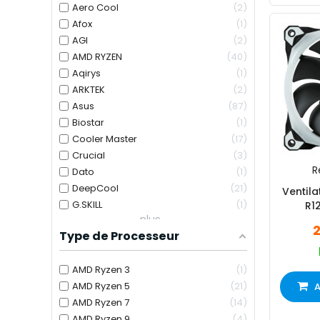
Aero Cool
2
Afox
1
AGI
2
AMD RYZEN
40
Aqirys
1
ARKTEK
2
Asus
87
Biostar
1
Cooler Master
17
Crucial
3
R
Dato
1
DeepCool
21
Ventil
G.SKILL
1
R1
plus...
Type de Processeur
AMD Ryzen 3
1
AMD Ryzen 5
21
A
AMD Ryzen 7
14
AMD Ryzen 9
4