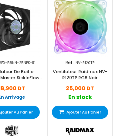
Réf :
MFX-B8NN-25NPK-R1
NV-R120TP
lateur De Boitier
Ventilateur Raidmax NV-
 Master SickleFlow
R120TP RGB Noir
80 Noir
18,900 DT
25,000 DT
En stock
En Arrivage
Ajouter Au Panier
Ajouter Au Panier