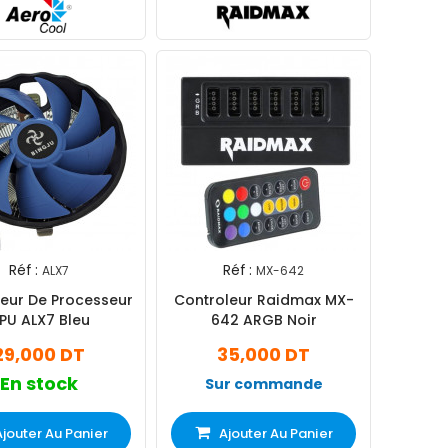
Réf :
Réf :
ALX7
MX-642
teur De Processeur
Controleur Raidmax MX-
PU ALX7 Bleu
642 ARGB Noir
29,000 DT
35,000 DT
En stock
Sur commande
Ajouter Au Panier
Ajouter Au Panier