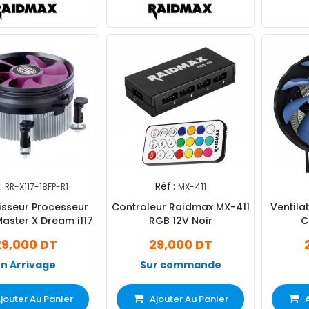
:
Réf :
RR-X117-18FP-R1
MX-411
isseur Processeur
Controleur Raidmax MX-411
Ventila
aster X Dream i117
RGB 12V Noir
C
29,000 DT
29,000 DT
En Arrivage
Sur commande
jouter Au Panier
Ajouter Au Panier