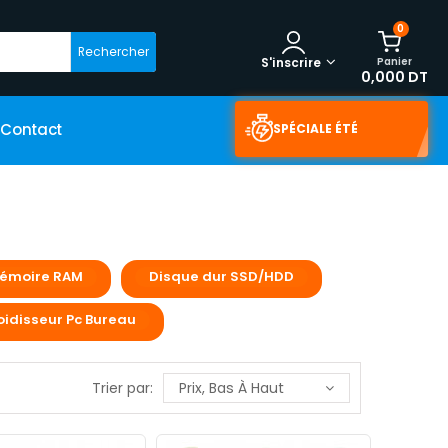
0
Rechercher
Panier
S'inscrire
0,000 DT
Contact
SPÉCIALE ÉTÉ
émoire RAM
Disque dur SSD/HDD
oidisseur Pc Bureau
Trier par:
Prix, Bas À Haut