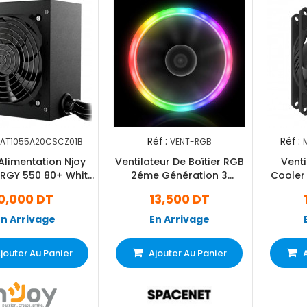
Réf :
Réf :
SAT1055A20CSCZ01B
VENT-RGB
Alimentation Njoy
Ventilateur De Boîtier RGB
Venti
ERGY 550 80+ White
2éme Génération 3
Cooler
Noir
Couleurs
0,000 DT
13,500 DT
En Arrivage
En Arrivage
jouter Au Panier
Ajouter Au Panier