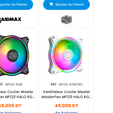
Ajouter Au Panier
Ajouter Au Panier
éf :
Réf :
MF120-RGB
MF120-RGB/WH
teur Cooler Master
Ventilateur Cooler Master
an MF120 HALO RGB
MasterFan MF120 HALO RGB
Noir
Blanc
49,000 DT
49,000 DT