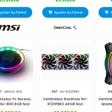
jouter Au Panier
Ajouter Au Panier
f :
Réf :
Ré
ARGUS-800
NV-R120FBR3
disseur Pc Bureau
Ventilateur Raidmax NV-
Ventila
 SU-800 RGB Noir
R120FBR3 ARGB Noir
Maste