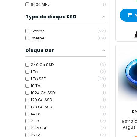
6000 MHz
1
A
Type de disque SSD
Externe
22
Interne
69
Disque Dur
240 Go SSD
3
1 To
2
1 To SSD
20
10 To
1
1024 Go SSD
1
120 Go SSD
1
128 Go SSD
3
Ré
14 To
1
2 To
2
Refroi
Argus
2 To SSD
7
22To
2