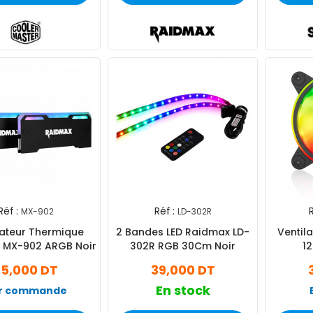
Réf :
Réf :
R
MX-902
LD-302R
pateur Thermique
2 Bandes LED Raidmax LD-
Ventil
 MX-902 ARGB Noir
302R RGB 30Cm Noir
1
35,000 DT
39,000 DT
En stock
r commande