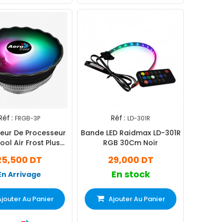
Réf :
Réf :
FRGB-3P
LD-301R
teur De Processeur
Bande LED Raidmax LD-301R
ol Air Frost Plus
RGB 30Cm Noir
FRGB 3P
25,500 DT
29,000 DT
En stock
En Arrivage
Ajouter Au Panier
Ajouter Au Panier