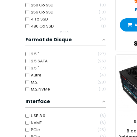
5
250 Go SSD
3
256 Go SSD
13
4 To SSD
4
A
480 Go SSD
1
plus...
Format de Disque
2.5 "
27
2.5 SATA
26
3.5 "
7
Autre
4
M.2
28
M.2 NVMe
13
Interface
USB 3.0
6
R
NVME
6
PCIe
25
Bloc
PCIe
3