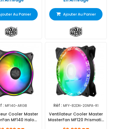
En Arrivage
En Arrivage
Ajouter Au Panier
Ajouter Au Panier
f :
Réf :
MF140-ARGB
MFY-B2DN-20NPA-R1
teur Cooler Master
Ventilateur Cooler Master
rFan MF140 Halo
MasterFan MF120 Prismatic
ARGB
ARGB Noir