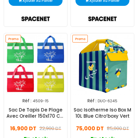
Ajouter Au Panier
Ajouter Au Panier
Promo
Promo
Réf :
Réf :
4509-15
DUO-6245
Sac De Tapis De Plage
Sac Isotherme Iso Box M
Avec Oreiller 150x170 Cm
10L Blue Citro’boxy Vert
Assorties
16,900 DT
75,000 DT
22,900 DT
85,000 DT