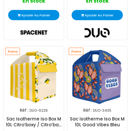
En stock
En stock
Ajouter Au Panier
Ajouter Au Panier
Promo
Promo
Réf :
Réf :
DUO-6228
DUO-3435
Sac Isotherme Iso Box M
Sac Isotherme Iso Box M
10L Citro’boxy / Citro’bag
10L Good Vibes Bleu
Jaune