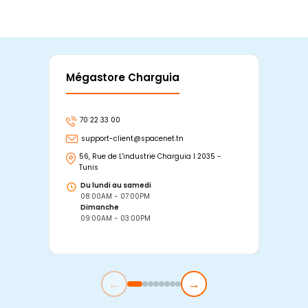
Mégastore Charguia
Mag
70 22 33 00
7
support-client@spacenet.tn
s
56, Rue de L'industrie Charguia I 2035 -
25
Tunis
Tu
Du lundi au samedi
D
08:00AM - 07:00PM
0
Dimanche
D
09:00AM - 03:00PM
0
←
→