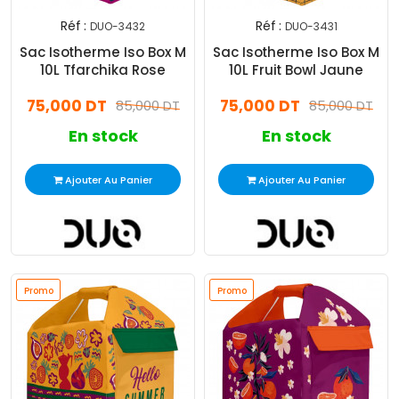
Réf :
Réf :
DUO-3432
DUO-3431
Sac Isotherme Iso Box M
Sac Isotherme Iso Box M
10L Tfarchika Rose
10L Fruit Bowl Jaune
75,000 DT
75,000 DT
85,000 DT
85,000 DT
En stock
En stock
Ajouter Au Panier
Ajouter Au Panier
Promo
Promo