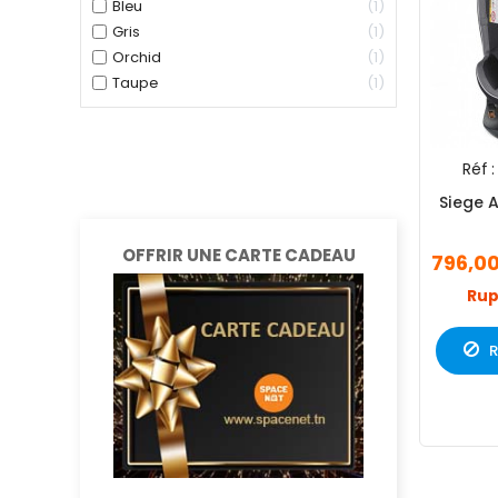
Bleu
1
Gris
1
Orchid
1
Taupe
1
Réf :
Siege 
OFFRIR UNE CARTE CADEAU
796,0
Rup
R