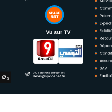
Servic
Comm
Paiem
Expédi
Fidéli
Vu sur TV
Retou
Répara
Condit
Assur
SAV
Vous êtes une entreprise ?
Facili
devis@spacenet.tn
0
0