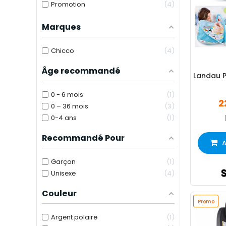
Promotion
4
Marques
Chicco
4
Âge recommandé
Landau P
0 - 6 mois
1
2
0 – 36 mois
3
0-4 ans
1
Recommandé Pour
A
Garçon
1
Unisexe
4
Couleur
Promo
Argent polaire
1