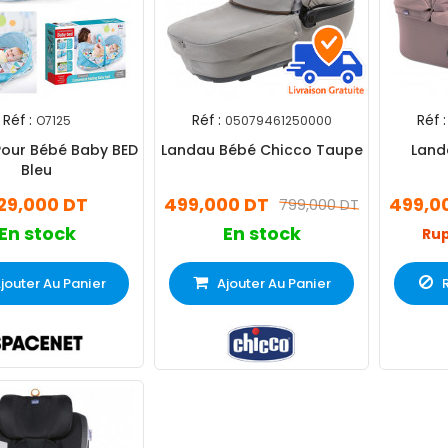
Réf :
Réf :
Réf :
O7125
05079461250000
our Bébé Baby BED
Landau Bébé Chicco Taupe
Land
Bleu
29,000 DT
499,000 DT
499,0
799,000 DT
En stock
En stock
Rup
jouter Au Panier
Ajouter Au Panier