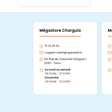
Mégastore Charguia
M
70 22 33 00
support-client@spacenet.tn
56, Rue de L'industrie Charguia I
2035 - Tunis
Du lundi au samedi
08:00AM - 07:00PM
Dimanche
09:00AM - 03:00PM