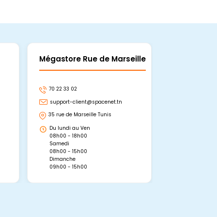
Mégastore Rue de Marseille
Mégastore
70 22 33 02
70 22 33 06
support-client@spacenet.tn
support-clie
35 rue de Marseille Tunis
Avenue Abou 
Hammamet, 
Du lundi au Ven
Du lundi au 
08h00 - 18h00
08h00 - 19h0
Samedi
Dimanche
08h00 - 15h00
09h00 - 15h0
Dimanche
09h00 - 15h00