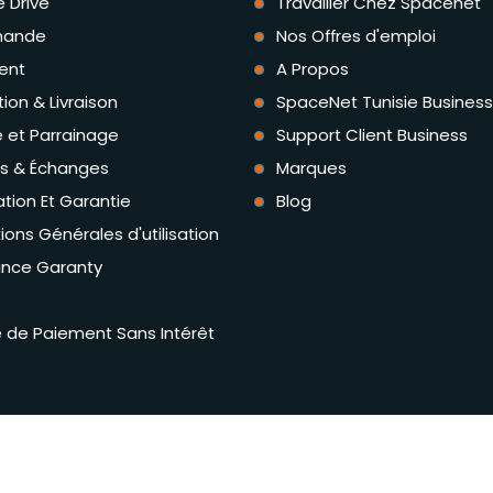
e Drive
Travailler Chez Spacenet
ande
Nos Offres d'emploi
ent
A Propos
tion & Livraison
SpaceNet Tunisie Business
té et Parrainage
Support Client Business
rs & Échanges
Marques
tion Et Garantie
Blog
ions Générales d'utilisation
ance Garanty
té de Paiement Sans Intérêt