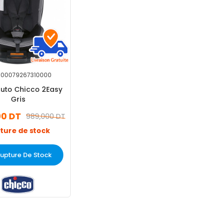
00079267310000
Auto Chicco 2Easy
Gris
00 DT
989,000 DT
ture de stock
upture De Stock