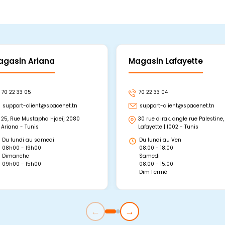
agasin Ariana
Magasin Lafayette
70 22 33 05
70 22 33 04
support-client@spacenet.tn
support-client@spacenet.tn
25, Rue Mustapha Hjaeij 2080
30 rue d'Irak, angle rue Palestine,
Ariana - Tunis
Lafayette | 1002 - Tunis
Du lundi au samedi
Du lundi au Ven
08h00 - 19h00
08:00 - 18:00
Dimanche
Samedi
09h00 - 15h00
08:00 - 15:00
Dim Fermé
←
→