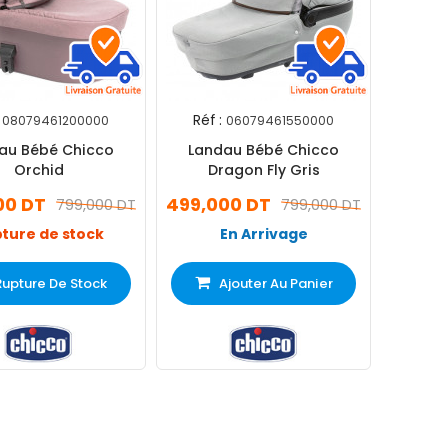
Réf :
08079461200000
06079461550000
au Bébé Chicco
Landau Bébé Chicco
Orchid
Dragon Fly Gris
00 DT
499,000 DT
799,000 DT
799,000 DT
ture de stock
En Arrivage
Rupture De Stock
Ajouter Au Panier