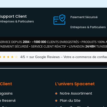
Support Client
Paiement Sécurisé
Entreprises & Particuliers
Entreprises & Particuliers
SERVICE DEPUIS
2004
•
+
1000 000
CLIENTS ENREGISTRÉS
•
PRODUITS 100% 
PAIEMENT SÉCURISÉ
•
SERVICE CLIENT RÉACTIF
•
LIVRAISON
24/48H
TUNISI
★ ★ ★ ★ ☆
4/5 ⭐ sur Google Reviews – Votre e-commerce de confian
Client
L’univers Spacenet
agasins
Notre Assortiment
e Reservii
Plan du Site