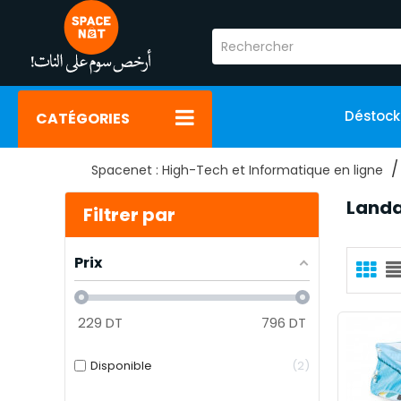
Déstoc
CATÉGORIES
Spacenet : High-Tech et Informatique en ligne
Land
Filtrer par
Prix
229
DT
796
DT
Disponible
2