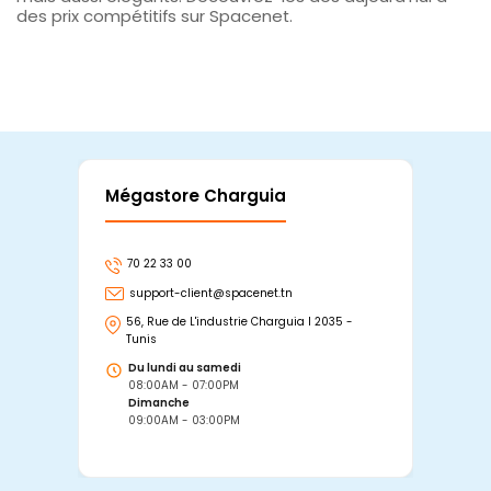
des prix compétitifs sur Spacenet.
Mégastore Charguia
Mag
70 22 33 00
7
support-client@spacenet.tn
s
56, Rue de L'industrie Charguia I 2035 -
25
Tunis
Tu
Du lundi au samedi
D
08:00AM - 07:00PM
0
Dimanche
D
09:00AM - 03:00PM
0