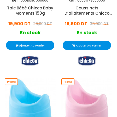
Réf :
Réf :
00010397000000
00061779000000
Talc Bébé Chicco Baby
Coussinets
Moments 150g
D’allaitements Chicco
Blanc
19,900 DT
19,900 DT
25,000 DT
35,000 DT
En stock
En stock
Ajouter Au Panier
Ajouter Au Panier
Promo
Promo