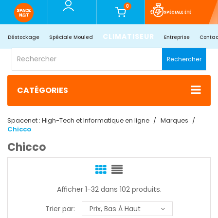
0
SPÉCIALE ÉTÉ
CLIMATISEUR
Déstockage
Spéciale Mouled
Entreprise
Contac
Rechercher
CATÉGORIES
Spacenet : High-Tech et Informatique en ligne
Marques
Chicco
Chicco
Afficher 1-32 dans 102 produits.
Trier par:
Prix, Bas À Haut