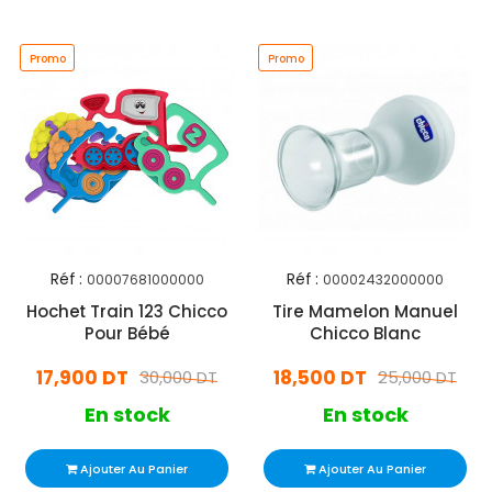
Promo
Promo
Réf :
Réf :
00007681000000
00002432000000
Hochet Train 123 Chicco
Tire Mamelon Manuel
Pour Bébé
Chicco Blanc
17,900 DT
18,500 DT
30,000 DT
25,000 DT
En stock
En stock
Ajouter Au Panier
Ajouter Au Panier