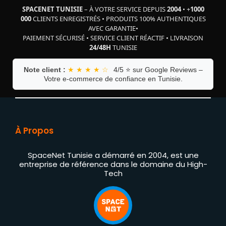
SPACENET TUNISIE
– À VOTRE SERVICE DEPUIS
2004
•
+
1000
000
CLIENTS ENREGISTRÉS
•
PRODUITS 100% AUTHENTIQUES
AVEC GARANTIE
•
PAIEMENT SÉCURISÉ
•
SERVICE CLIENT RÉACTIF
•
LIVRAISON
24/48H
TUNISIE
Note client :
★ ★ ★ ★ ☆
4/5 ⭐ sur Google Reviews –
Votre e-commerce de confiance en Tunisie.
À Propos
SpaceNet Tunisie a démarré en 2004, est une
entreprise de référence dans le domaine du High-
Tech