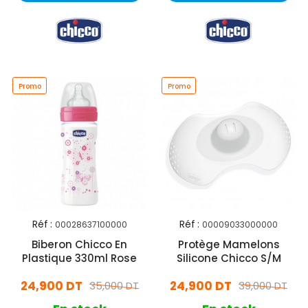
Promo
Promo
Réf :
Réf :
00028637100000
00009033000000
Biberon Chicco En
Protège Mamelons
Plastique 330ml Rose
Silicone Chicco S/M
24,900 DT
24,900 DT
35,000 DT
39,000 DT