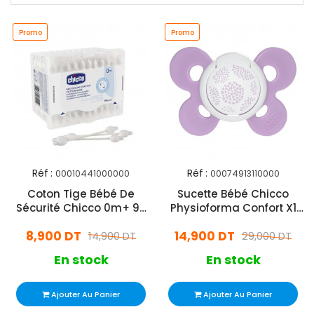
Promo
Promo
Réf :
Réf :
00010441000000
00074913110000
Coton Tige Bébé De
Sucette Bébé Chicco
Sécurité Chicco 0m+ 90
Physioforma Confort X1
Pièces
Rose
8,900 DT
14,900 DT
14,900 DT
29,000 DT
En stock
En stock
Ajouter Au Panier
Ajouter Au Panier