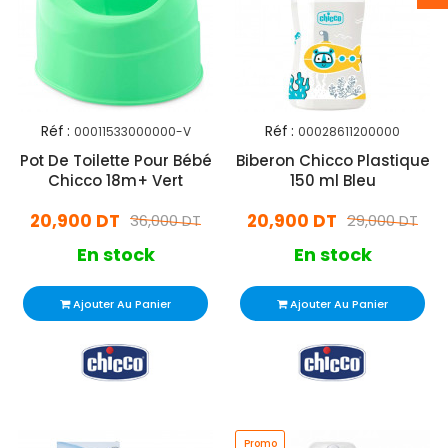
Réf :
Réf :
00011533000000-V
00028611200000
Pot De Toilette Pour Bébé
Biberon Chicco Plastique
Chicco 18m+ Vert
150 ml Bleu
20,900 DT
20,900 DT
36,000 DT
29,000 DT
En stock
En stock
Ajouter Au Panier
Ajouter Au Panier
Promo