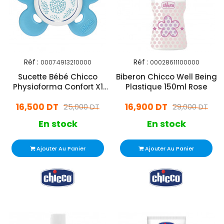
Réf :
Réf :
00074913210000
00028611100000
Sucette Bébé Chicco
Biberon Chicco Well Being
Physioforma Confort X1
Plastique 150ml Rose
Bleu
16,500 DT
16,900 DT
25,000 DT
29,000 DT
En stock
En stock
Ajouter Au Panier
Ajouter Au Panier