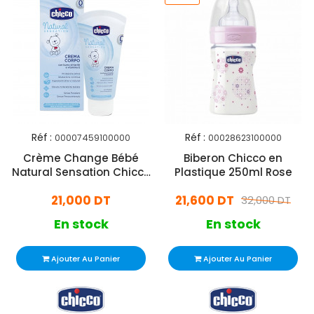
Réf :
Réf :
00007459100000
00028623100000
Crème Change Bébé
Biberon Chicco en
Natural Sensation Chicco
Plastique 250ml Rose
100ml
21,000 DT
21,600 DT
32,000 DT
En stock
En stock
Ajouter Au Panier
Ajouter Au Panier