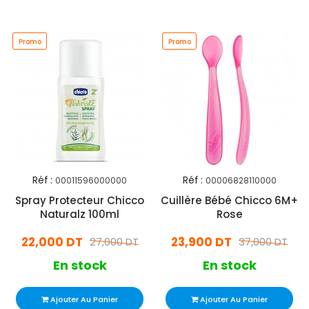
Promo
Promo
Réf :
Réf :
00011596000000
00006828110000
Spray Protecteur Chicco
Cuillère Bébé Chicco 6M+
Naturalz 100ml
Rose
22,000 DT
23,900 DT
27,000 DT
37,000 DT
En stock
En stock
Ajouter Au Panier
Ajouter Au Panier