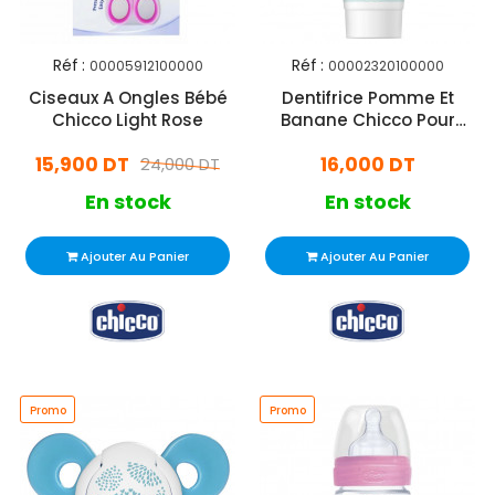
Réf :
Réf :
00005912100000
00002320100000
Ciseaux A Ongles Bébé
Dentifrice Pomme Et
Chicco Light Rose
Banane Chicco Pour
Enfants 50ml
15,900 DT
16,000 DT
24,000 DT
En stock
En stock
Ajouter Au Panier
Ajouter Au Panier
Promo
Promo